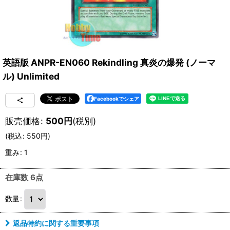
英語版 ANPR-EN060 Rekindling 真炎の爆発 (ノーマ
ル) Unlimited
Facebookでシェア
販売価格
:
500
円
(税別)
(
税込
:
550
円
)
重み
:
1
在庫数 6点
数量
:
返品特約に関する重要事項