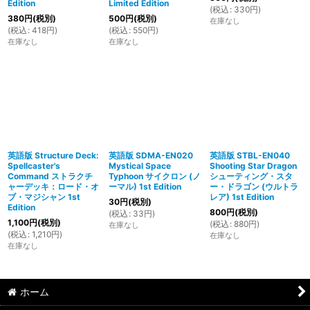
Edition
Limited Edition
(
税込
:
330
円
)
380
円
(税別)
500
円
(税別)
在庫なし
(
税込
:
418
円
)
(
税込
:
550
円
)
在庫なし
在庫なし
英語版 Structure Deck:
英語版 SDMA-EN020
英語版 STBL-EN040
Spellcaster's
Mystical Space
Shooting Star Dragon
Command ストラクチ
Typhoon サイクロン (ノ
シューティング・スタ
ャーデッキ：ロード・オ
ーマル) 1st Edition
ー・ドラゴン (ウルトラ
ブ・マジシャン 1st
レア) 1st Edition
30
円
(税別)
Edition
800
円
(税別)
(
税込
:
33
円
)
1,100
円
(税別)
(
税込
:
880
円
)
在庫なし
(
税込
:
1,210
円
)
在庫なし
在庫なし
ホーム