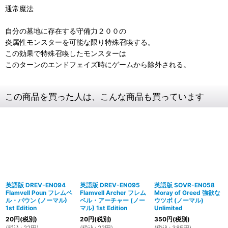
通常魔法
自分の墓地に存在する守備力２００の
炎属性モンスターを可能な限り特殊召喚する。
この効果で特殊召喚したモンスターは
このターンのエンドフェイズ時にゲームから除外される。
この商品を買った人は、こんな商品も買っています
英語版 DREV-EN094
英語版 DREV-EN095
英語版 SOVR-EN058
Flamvell Poun フレムベ
Flamvell Archer フレム
Moray of Greed 強欲な
ル・パウン (ノーマル)
ベル・アーチャー (ノー
ウツボ (ノーマル)
1st Edition
マル) 1st Edition
Unlimited
20
円
(税別)
20
円
(税別)
350
円
(税別)
(
税込
:
22
円
)
(
税込
:
22
円
)
(
税込
:
385
円
)