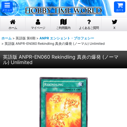
メニュー
カート
ホーム
マイページ
ご利用案内
よくあるご質問
X
ホーム
>
英語版 第6期
>
ANPR エンシェント・プロフェシー
>
英語版 ANPR-EN060 Rekindling 真炎の爆発 (ノーマル) Unlimited
英語版 ANPR-EN060 Rekindling 真炎の爆発 (ノーマ
ル) Unlimited