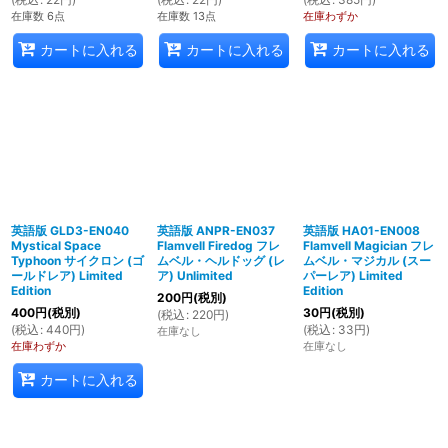
在庫数 6点
在庫数 13点
在庫わずか
カートに入れる
カートに入れる
カートに入れる
英語版 GLD3-EN040
英語版 ANPR-EN037
英語版 HA01-EN008
Mystical Space
Flamvell Firedog フレ
Flamvell Magician フレ
Typhoon サイクロン (ゴ
ムベル・ヘルドッグ (レ
ムベル・マジカル (スー
ールドレア) Limited
ア) Unlimited
パーレア) Limited
Edition
Edition
200
円
(税別)
400
円
(税別)
30
円
(税別)
(
税込
:
220
円
)
(
税込
:
440
円
)
(
税込
:
33
円
)
在庫なし
在庫わずか
在庫なし
カートに入れる