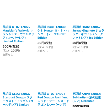
英語版 CT07-EN022
英語版 RGBT-EN039
英語版 HA02-EN057
Magician’s Valkyria マ
G.B. Hunter Ｇ・Ｂ・ハ
Jurrac Giganoto ジュラ
ジシャンズ・ヴァルキリ
ンター (ノーマル) 1st
ック・ギガノト (シーク
ア (スーパーレア)
Edition
レットレア) 1st Edition
Limited Edition
80
円
(税別)
50
円
(税別)
200
円
(税別)
(
税込
:
88
円
)
(
税込
:
55
円
)
(
税込
:
220
円
)
在庫なし
在庫なし
在庫なし
英語版 GLD3-EN037
英語版 CT07-EN025
英語版 ANPR-EN054
Stardust Dragon スタ
Red Dragon Archfiend
Solidarity 一族の結束
ーダスト・ドラゴン (ゴ
レッド・デーモンズ・ド
(レア) Unlimited
ールドレア) Limited
ラゴン (スーパーレア)
300
円
(税別)