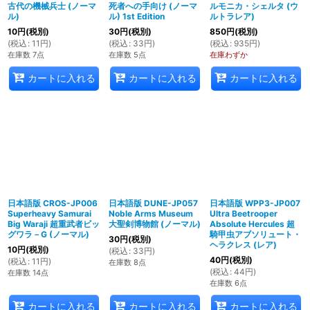
古代の機械兵士 (ノーマ
死者への手向け (ノーマ
ルモニカ・シェルタ (ウ
ル)
ル) 1st Edition
ルトラレア)
10
円
(税別)
30
円
(税別)
850
円
(税別)
(
税込
:
11
円
)
(
税込
:
33
円
)
(
税込
:
935
円
)
在庫数 7点
在庫数 5点
在庫わずか
カートに入れる
カートに入れる
カートに入れる
日本語版 CROS-JP006
日本語版 DUNE-JP057
日本語版 WPP3-JP007
Superheavy Samurai
Noble Arms Museum
Ultra Beetrooper
Big Waraji 超重武者ビッ
大聖剣博物館 (ノーマル)
Absolute Hercules 超
グワラ－G (ノーマル)
騎甲虫アブソリュート・
30
円
(税別)
ヘラクレス (レア)
10
円
(税別)
(
税込
:
33
円
)
40
円
(税別)
(
税込
:
11
円
)
在庫数 8点
(
税込
:
44
円
)
在庫数 14点
在庫数 6点
カートに入れる
カートに入れる
カートに入れる