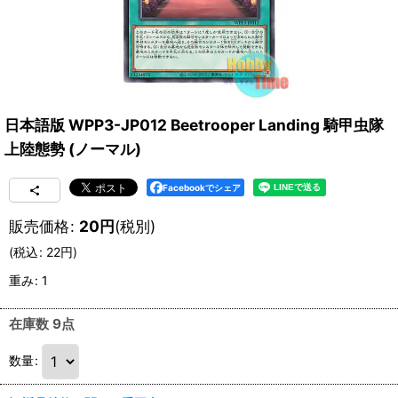
日本語版 WPP3-JP012 Beetrooper Landing 騎甲虫隊
上陸態勢 (ノーマル)
Facebookでシェア
販売価格
:
20
円
(税別)
(
税込
:
22
円
)
重み
:
1
在庫数 9点
数量
: