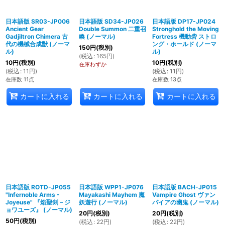
日本語版 SR03-JP006
日本語版 SD34-JP026
日本語版 DP17-JP024
Ancient Gear
Double Summon 二重召
Stronghold the Moving
Gadjiltron Chimera 古
喚 (ノーマル)
Fortress 機動砦 ストロ
代の機械合成獣 (ノーマ
ング・ホールド (ノーマ
150
円
(税別)
ル)
ル)
(
税込
:
165
円
)
10
円
(税別)
10
円
(税別)
在庫わずか
(
税込
:
11
円
)
(
税込
:
11
円
)
在庫数 11点
在庫数 13点
カートに入れる
カートに入れる
カートに入れる
日本語版 ROTD-JP055
日本語版 WPP1-JP076
日本語版 BACH-JP015
"Infernoble Arms -
Mayakashi Mayhem 魔
Vampire Ghost ヴァン
Joyeuse" 『焔聖剣－ジ
妖遊行 (ノーマル)
パイアの幽鬼 (ノーマル)
ョワユーズ』 (ノーマル)
20
円
(税別)
20
円
(税別)
50
円
(税別)
(
税込
:
22
円
)
(
税込
:
22
円
)