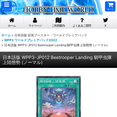
メニュー
カート
ホーム
マイページ
ご利用案内
よくあるご質問
X
ホーム
>
日本語版 拡張ブースター：ワールドプレミアパック
>
WPP3 ワールドプレミアパック2022
>
日本語版 WPP3-JP012 Beetrooper Landing 騎甲虫隊上陸態勢 (ノーマル)
日本語版 WPP3-JP012 Beetrooper Landing 騎甲虫隊
上陸態勢 (ノーマル)