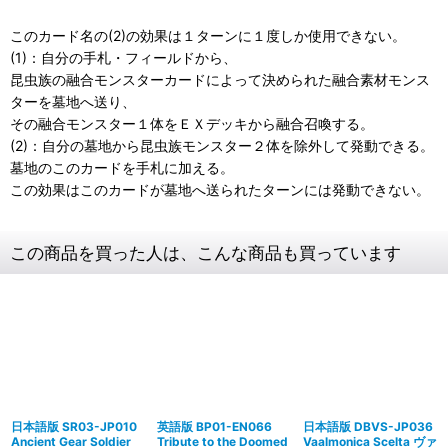
このカード名の(2)の効果は１ターンに１度しか使用できない。
(1)：自分の手札・フィールドから、
昆虫族の融合モンスターカードによって決められた融合素材モンス
ターを墓地へ送り、
その融合モンスター１体をＥＸデッキから融合召喚する。
(2)：自分の墓地から昆虫族モンスター２体を除外して発動できる。
墓地のこのカードを手札に加える。
この効果はこのカードが墓地へ送られたターンには発動できない。
この商品を買った人は、こんな商品も買っています
日本語版 SR03-JP010
英語版 BP01-EN066
日本語版 DBVS-JP036
Ancient Gear Soldier
Tribute to the Doomed
Vaalmonica Scelta ヴァ