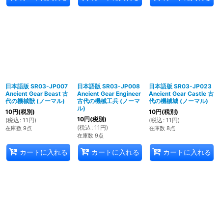
日本語版 SR03-JP007
日本語版 SR03-JP008
日本語版 SR03-JP023
Ancient Gear Beast 古
Ancient Gear Engineer
Ancient Gear Castle 古
代の機械獣 (ノーマル)
古代の機械工兵 (ノーマ
代の機械城 (ノーマル)
ル)
10
円
(税別)
10
円
(税別)
10
円
(税別)
(
税込
:
11
円
)
(
税込
:
11
円
)
(
税込
:
11
円
)
在庫数 9点
在庫数 8点
在庫数 9点
カートに入れる
カートに入れる
カートに入れる