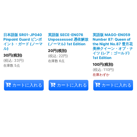
日本語版 SR01-JP040
英語版 SECE-EN076
英語版 MAGO-EN059
Pinpoint Guard ピンポ
Unpossessed 憑依解放
Number 87: Queen of
イント・ガード (ノーマ
(ノーマル) 1st Edition
the Night No.87 雪月花
ル)
美神クイーン・オブ・ナ
20
円
(税別)
イツ (レア：ゴールド)
30
円
(税別)
(
税込
:
22
円
)
1st Edition
(
税込
:
33
円
)
在庫数 6点
100
円
(税別)
在庫数 5点
(
税込
:
110
円
)
在庫わずか
カートに入れる
カートに入れる
カートに入れる