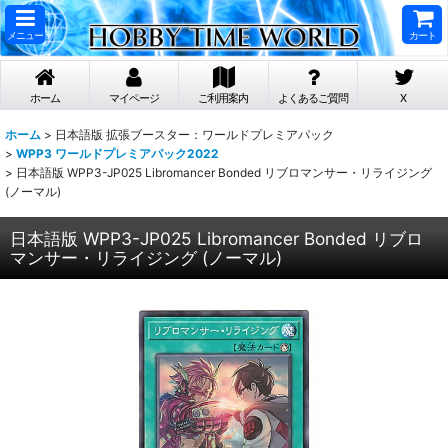
メニュー
カート
ホーム
マイページ
ご利用案内
よくあるご質問
X
ホーム
>
日本語版 拡張ブースター：ワールドプレミアパック
>
WPP3 ワールドプレミアパック2022
>
日本語版 WPP3-JP025 Libromancer Bonded リブロマンサー・リライジング
(ノーマル)
日本語版 WPP3-JP025 Libromancer Bonded リブロ
マンサー・リライジング (ノーマル)