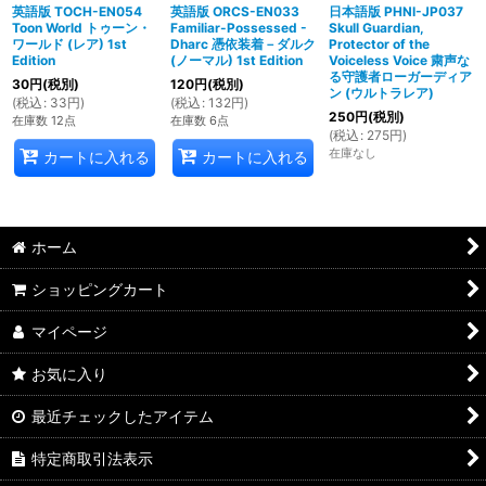
英語版 TOCH-EN054
英語版 ORCS-EN033
日本語版 PHNI-JP037
Toon World トゥーン・
Familiar-Possessed -
Skull Guardian,
ワールド (レア) 1st
Dharc 憑依装着－ダルク
Protector of the
Edition
(ノーマル) 1st Edition
Voiceless Voice 粛声な
る守護者ローガーディア
30
円
(税別)
120
円
(税別)
ン (ウルトラレア)
(
税込
:
33
円
)
(
税込
:
132
円
)
250
円
(税別)
在庫数 12点
在庫数 6点
(
税込
:
275
円
)
在庫なし
カートに入れる
カートに入れる
ホーム
ショッピングカート
マイページ
お気に入り
最近チェックしたアイテム
特定商取引法表示