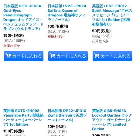
日本語版 DIFO-JP034
日本語版 LVP3-JP024
英語版 LDS3-EN012
Odd-Eyes
Saffira, Queen of
Spirit Message "I" 死の
Pendulumgraph
Dragons 竜姫神サフィ
メッセージ「E」 (ノー
Dragon オッドアイズ・
ラ (ノーマル)
マル) 1st Edition
[
各種
ペンデュラムグラフ・ド
初期傷有り
]
100
円
(税別)
ラゴン (ウルトラレア)
50
円
(税別)
(
税込
:
110
円
)
150
円
(税別)
(
税込
:
55
円
)
在庫わずか
(
税込
:
165
円
)
在庫数 5点
在庫わずか
カートに入れる
カートに入れる
カートに入れる
英語版 ROTD-EN098
日本語版 DP22-JP010
英語版 CIBR-ENSE3
Yaminabe Party 闇味鍋
Zoma the Spirit 死霊ゾ
Lockout Gardna ロック
パーティー (スーパーレ
ーマ (ノーマル)
アウト・ガードナー (ス
ア) 1st Edition
ーパーレア) Limited
10
円
(税別)
Edition
150
円
(税別)
(
税込
:
11
円
)
30
円
(税別)