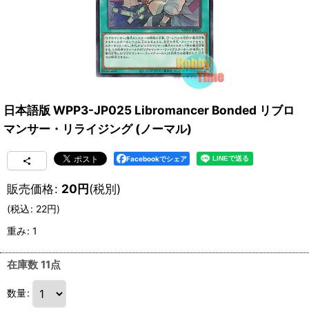
日本語版 WPP3-JP025 Libromancer Bonded リブロ
マンサー・リライジング (ノーマル)
Facebookでシェア
販売価格
:
20
円
(税別)
(
税込
:
22
円
)
重み
:
1
在庫数 11点
数量
: