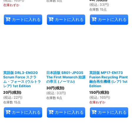
(
税込
:
165
円
)
在庫数 5点
(
税込
:
33
円
)
在庫わずか
在庫数 15点
カートに入れる
カートに入れる
カートに入れる
英語版 DRL3-EN020
日本語版 SR01-JP035
英語版 MP17-EN173
Scrum Force スクラ
The First Monarch 始源
Fusion Recycling Plant
ム・フォース (ウルトラ
の帝王 (ノーマル)
融合再生機構 (レア) 1st
レア) 1st Edition
Edition
30
円
(税別)
20
円
(税別)
150
円
(税別)
(
税込
:
33
円
)
(
税込
:
22
円
)
(
税込
:
165
円
)
在庫数 6点
在庫数 15点
在庫わずか
カートに入れる
カートに入れる
カートに入れる