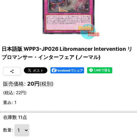
日本語版 WPP3-JP026 Libromancer Intervention リ
ブロマンサー・インターフェア (ノーマル)
Facebookでシェア
販売価格
:
20
円
(税別)
(
税込
:
22
円
)
重み
:
1
在庫数 11点
数量
: