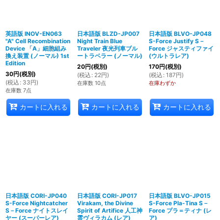
英語版 INOV-EN063
日本語版 BLZD-JP007
日本語版 BLVO-JP048
"A" Cell Recombination
Night Train Blue
S-Force Justify S－
Device 「A」細胞組み
Traveler 夜光列車ブル
Force ジャスティファイ
換え装置 (ノーマル) 1st
ートラベラー (ノーマル)
(ウルトラレア)
Edition
20
円
(税別)
170
円
(税別)
30
円
(税別)
(
税込
:
22
円
)
(
税込
:
187
円
)
(
税込
:
33
円
)
在庫数 10点
在庫わずか
在庫数 7点
カートに入れる
カートに入れる
カートに入れる
日本語版 CORI-JP040
日本語版 CORI-JP017
日本語版 BLVO-JP015
S-Force Nightcatcher
Virakam, the Divine
S-Force Pla-Tina S－
S－Force ナイトスレイ
Spirit of Artifice 人工神
Force プラ＝ティナ (レ
ヤー (スーパーレア)
霊ヴィラカム (レア)
ア)