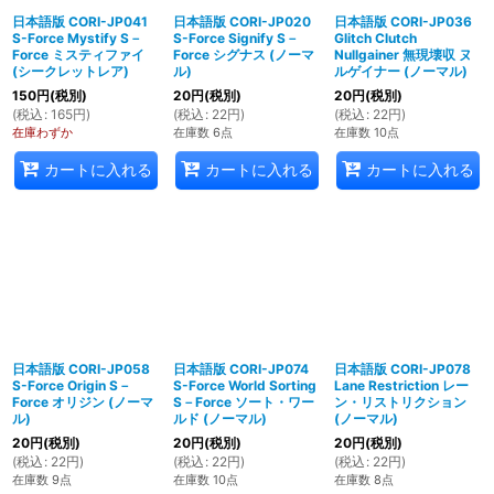
日本語版 CORI-JP041
日本語版 CORI-JP020
日本語版 CORI-JP036
S-Force Mystify S－
S-Force Signify S－
Glitch Clutch
Force ミスティファイ
Force シグナス (ノーマ
Nullgainer 無現壊収 ヌ
(シークレットレア)
ル)
ルゲイナー (ノーマル)
150
円
(税別)
20
円
(税別)
20
円
(税別)
(
税込
:
165
円
)
(
税込
:
22
円
)
(
税込
:
22
円
)
在庫わずか
在庫数 6点
在庫数 10点
カートに入れる
カートに入れる
カートに入れる
日本語版 CORI-JP058
日本語版 CORI-JP074
日本語版 CORI-JP078
S-Force Origin S－
S-Force World Sorting
Lane Restriction レー
Force オリジン (ノーマ
S－Force ソート・ワー
ン・リストリクション
ル)
ルド (ノーマル)
(ノーマル)
20
円
(税別)
20
円
(税別)
20
円
(税別)
(
税込
:
22
円
)
(
税込
:
22
円
)
(
税込
:
22
円
)
在庫数 9点
在庫数 10点
在庫数 8点