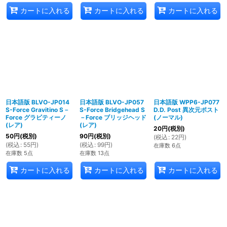
カートに入れる
カートに入れる
カートに入れる
日本語版 BLVO-JP014
日本語版 BLVO-JP057
日本語版 WPP6-JP077
S-Force Gravitino S－
S-Force Bridgehead S
D.D. Post 異次元ポスト
Force グラビティーノ
－Force ブリッジヘッド
(ノーマル)
(レア)
(レア)
20
円
(税別)
50
円
(税別)
90
円
(税別)
(
税込
:
22
円
)
(
税込
:
55
円
)
(
税込
:
99
円
)
在庫数 6点
在庫数 5点
在庫数 13点
カートに入れる
カートに入れる
カートに入れる