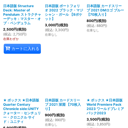
日本語版 Structure
日本語版 ポートフォリ
日本語版 カードスリー
Deck: Master of
オ 2022 ブラック・マジ
ブ 2021 DMロゴ ブルー
Pendulum ストラクチャ
シャン・ガール 【9ポケ
【70枚入り】
ーデッキ：マスター・オ
ット】
800
円
(税別)
ブ・ペンデュラム
3,000
円
(税別)
(
税込
:
880
円
)
2,500
円
(税別)
(
税込
:
3,300
円
)
在庫なし
(
税込
:
2,750
円
)
在庫なし
在庫わずか
カートに入れる
★ ボックス ★日本語版
日本語版 カードスリー
★ ボックス ★日本語版
Quarter Century
ブ 2021 深淵 【70枚入
World Premiere Pack
Chronicle side:UNITY
り】
2023 ワールドプレミア
クォーター・センチュリ
パック2023
900
円
(税別)
ー・クロニクル サイ
3,500
円
(税別)
(
税込
:
990
円
)
ド：ユニティ
(
税込
:
3,850
円
)
在庫なし
6,900
円
(税別)