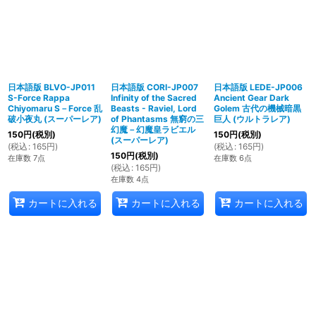
日本語版 BLVO-JP011
日本語版 CORI-JP007
日本語版 LEDE-JP006
S-Force Rappa
Infinity of the Sacred
Ancient Gear Dark
Chiyomaru S－Force 乱
Beasts - Raviel, Lord
Golem 古代の機械暗黒
破小夜丸 (スーパーレア)
of Phantasms 無窮の三
巨人 (ウルトラレア)
幻魔－幻魔皇ラビエル
150
円
(税別)
150
円
(税別)
(スーパーレア)
(
税込
:
165
円
)
(
税込
:
165
円
)
150
円
(税別)
在庫数 7点
在庫数 6点
(
税込
:
165
円
)
在庫数 4点
カートに入れる
カートに入れる
カートに入れる