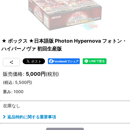
★ ボックス ★日本語版 Photon Hypernova フォトン・
ハイパーノヴァ 初回生産版
Facebookでシェア
販売価格
:
5,000
円
(税別)
(
税込
:
5,500
円
)
重み
:
1000
在庫なし
返品特約に関する重要事項