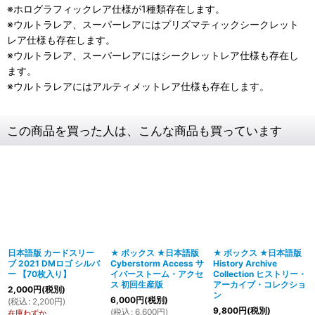
※ホログラフィックレア仕様が1種類存在します。
※ウルトラレア、スーパーレアにはプリズマティックシークレット
レア仕様も存在します。
※ウルトラレア、スーパーレアにはシークレットレア仕様も存在し
ます。
※ウルトラレアにはアルティメットレア仕様も存在します。
この商品を買った人は、こんな商品も買っています
日本語版 カードスリー
★ ボックス ★日本語版
★ ボックス ★日本語版
ブ 2021 DMロゴ シルバ
Cyberstorm Access サ
History Archive
ー 【70枚入り】
イバーストーム・アクセ
Collection ヒストリー・
ス 初回生産版
アーカイブ・コレクショ
2,000
円
(税別)
ン
6,000
円
(税別)
(
税込
:
2,200
円
)
9,800
円
(税別)
(
税込
:
6,600
円
)
在庫わずか