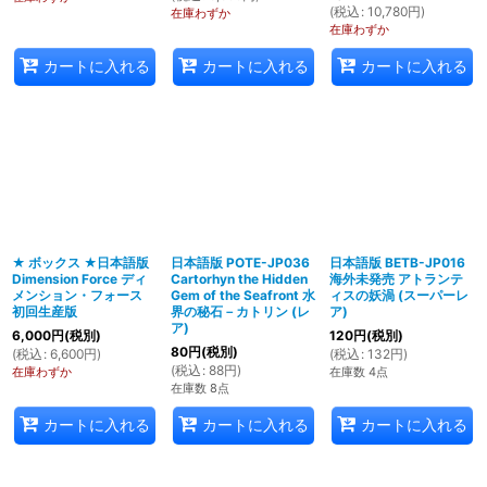
(
税込
:
10,780
円
)
在庫わずか
在庫わずか
カートに入れる
カートに入れる
カートに入れる
★ ボックス ★日本語版
日本語版 POTE-JP036
日本語版 BETB-JP016
Dimension Force ディ
Cartorhyn the Hidden
海外未発売 アトランテ
メンション・フォース
Gem of the Seafront 水
ィスの妖渦 (スーパーレ
初回生産版
界の秘石－カトリン (レ
ア)
ア)
6,000
円
(税別)
120
円
(税別)
80
円
(税別)
(
税込
:
6,600
円
)
(
税込
:
132
円
)
(
税込
:
88
円
)
在庫わずか
在庫数 4点
在庫数 8点
カートに入れる
カートに入れる
カートに入れる