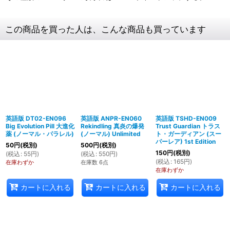
この商品を買った人は、こんな商品も買っています
英語版 DT02-EN096
英語版 ANPR-EN060
英語版 TSHD-EN009
Big Evolution Pill 大進化
Rekindling 真炎の爆発
Trust Guardian トラス
薬 (ノーマル・パラレル)
(ノーマル) Unlimited
ト・ガーディアン (スー
パーレア) 1st Edition
50
円
(税別)
500
円
(税別)
150
円
(税別)
(
税込
:
55
円
)
(
税込
:
550
円
)
(
税込
:
165
円
)
在庫わずか
在庫数 6点
在庫わずか
カートに入れる
カートに入れる
カートに入れる