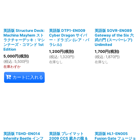
英語版 Structure Deck:
英語版 DTP1-EN009
英語版 SOVR-EN089
Machina Mayhem スト
Cyber Dragon サイバ
Gateway of the Six 六
ラクチャーデッキ：マシ
ー・ドラゴン (レア・パ
武の門 (スーパーレア)
ンナーズ・コマンド 1st
ラレル)
Unlimited
Edition
1,200
円
(税別)
1,700
円
(税別)
5,000
円
(税別)
(
税込
:
1,320
円
)
(
税込
:
1,870
円
)
(
税込
:
5,500
円
)
在庫なし
在庫なし
在庫わずか
カートに入れる
英語版 TSHD-EN014
英語版 プレイマット
英語版 HL1-EN005
Infernity Beetle インフ
2009 CCS 裁きの龍 &
Fusion Gate フュージョ