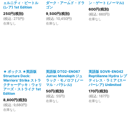
ェルニティ・ビートル
ダーク・アームド・ドラ
ン・ゲート (ノーマル)
(レア) 1st Edition
ゴン
600
円
(税別)
250
円
(税別)
9,500
円
(税別)
(
税込
:
660
円
)
(
税込
:
275
円
)
(
税込
:
10,450
円
)
在庫なし
在庫なし
在庫なし
★ ボックス ★英語版
英語版 DT02-EN067
英語版 SOVR-EN042
Structure Deck:
Jurrac Monoloph ジュ
Reptilianne Hydra レプ
Warriors' Strike ストラ
ラック・モノロフ (ノー
ティレス・ラミア (スー
クチャーデッキ：ウォリ
マル・パラレル)
パーレア) Unlimited
アーズ・ストライク 1st
50
円
(税別)
170
円
(税別)
Edition
(
税込
:
55
円
)
(
税込
:
187
円
)
8,800
円
(税別)
在庫なし
在庫なし
(
税込
:
9,680
円
)
在庫なし