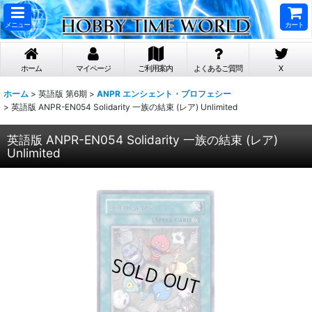
メニュー
カート
ホーム
マイページ
ご利用案内
よくあるご質問
X
ホーム
>
英語版 第6期
>
ANPR エンシェント・プロフェシー
>
英語版 ANPR-EN054 Solidarity 一族の結束 (レア) Unlimited
英語版 ANPR-EN054 Solidarity 一族の結束 (レア)
Unlimited