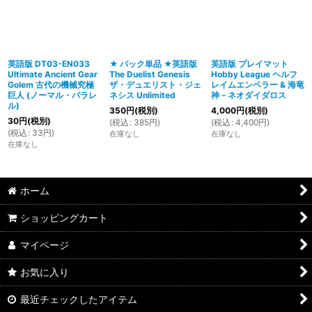
英語版 DT03-EN033
★ パック単品 ★英語版
英語版 プレイマット
Ultimate Ancient Gear
The Duelist Genesis
Hobby League ヘルフ
Golem 古代の機械究極
ザ・デュエリスト・ジェ
レイムエンペラー & 海竜
巨人 (ノーマル・パラレ
ネシス Unlimited
神－ネオダイダロス
ル)
350
円
(税別)
4,000
円
(税別)
30
円
(税別)
(
税込
:
385
円
)
(
税込
:
4,400
円
)
(
税込
:
33
円
)
在庫なし
在庫なし
在庫なし
ホーム
ショッピングカート
マイページ
お気に入り
最近チェックしたアイテム