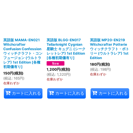
英語版 MAMA-EN021
英語版 BLGG-EN017
英語版 MP20-EN219
Witchcrafter
Tellarknight Cygnian
Witchcrafter Potterie
Confusion Confession
星騎士 キュグニ (シーク
ウィッチクラフト・ポト
ウィッチクラフト・コン
レットレア) 1st Edition
リー (ウルトラレア) 1st
フュージョン (ウルトラ
[
各種初期傷有り
]
Edition
レア) 1st Edition
[
各種
180
円
(税別)
初期傷有り
]
(
税込
:
198
円
)
1,200
円
(税別)
150
円
(税別)
在庫わずか
(
税込
:
1,320
円
)
(
税込
:
165
円
)
在庫わずか
在庫わずか
カートに入れる
カートに入れる
カートに入れる