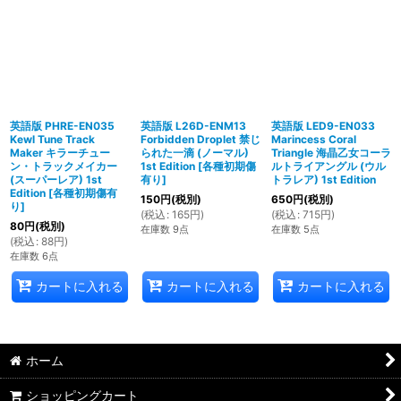
英語版 PHRE-EN035
英語版 L26D-ENM13
英語版 LED9-EN033
Kewl Tune Track
Forbidden Droplet 禁じ
Marincess Coral
Maker キラーチュー
られた一滴 (ノーマル)
Triangle 海晶乙女コーラ
ン・トラックメイカー
1st Edition
[
各種初期傷
ルトライアングル (ウル
(スーパーレア) 1st
有り
]
トラレア) 1st Edition
Edition
[
各種初期傷有
150
円
(税別)
650
円
(税別)
り
]
(
税込
:
165
円
)
(
税込
:
715
円
)
80
円
(税別)
在庫数 9点
在庫数 5点
(
税込
:
88
円
)
在庫数 6点
カートに入れる
カートに入れる
カートに入れる
ホーム
ショッピングカート