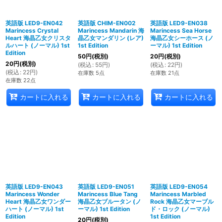
英語版 LED9-EN042
英語版 CHIM-EN002
英語版 LED9-EN038
Marincess Crystal
Marincess Mandarin 海
Marincess Sea Horse
Heart 海晶乙女クリスタ
晶乙女マンダリン (レア)
海晶乙女シーホース (ノ
ルハート (ノーマル) 1st
1st Edition
ーマル) 1st Edition
Edition
50
円
(税別)
20
円
(税別)
20
円
(税別)
(
税込
:
55
円
)
(
税込
:
22
円
)
(
税込
:
22
円
)
在庫数 5点
在庫数 21点
在庫数 22点
カートに入れる
カートに入れる
カートに入れる
英語版 LED9-EN043
英語版 LED9-EN051
英語版 LED9-EN054
Marincess Wonder
Marincess Blue Tang
Marincess Marbled
Heart 海晶乙女ワンダー
海晶乙女ブルータン (ノ
Rock 海晶乙女マーブル
ハート (ノーマル) 1st
ーマル) 1st Edition
ド・ロック (ノーマル)
Edition
1st Edition
20
円
(税別)