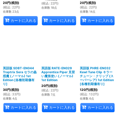
20
円
(税別)
20
円
(税別)
(
税込
:
22
円
)
(
税込
:
22
円
)
(
税込
:
22
円
)
在庫数 18点
在庫数 23点
在庫数 14点
カートに入れる
カートに入れる
カートに入れる
英語版 SDBT-EN044
英語版 RATE-EN029
英語版 PHRE-EN032
Traptrix Sera セラの蟲
Apprentice Piper 見習
Kewl Tune Clip キラー
惑魔 (ノーマル) 1st
い魔笛使い (ノーマル)
チューン・クリップ (ス
Edition
[
各種初期傷有
1st Edition
ーパーレア) 1st Edition
り
]
[
各種初期傷有り
]
20
円
(税別)
30
円
(税別)
120
円
(税別)
(
税込
:
22
円
)
(
税込
:
33
円
)
(
税込
:
132
円
)
在庫数 7点
在庫数 4点
在庫数 6点
カートに入れる
カートに入れる
カートに入れる