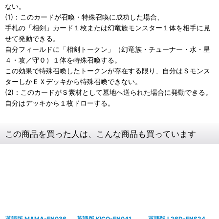
ない。
(1)：このカードが召喚・特殊召喚に成功した場合、
手札の「相剣」カード１枚または幻竜族モンスター１体を相手に見
せて発動できる。
自分フィールドに「相剣トークン」（幻竜族・チューナー・水・星
４・攻／守０）１体を特殊召喚する。
この効果で特殊召喚したトークンが存在する限り、自分はＳモンス
ターしかＥＸデッキから特殊召喚できない。
(2)：このカードがＳ素材として墓地へ送られた場合に発動できる。
自分はデッキから１枚ドローする。
この商品を買った人は、こんな商品も買っています
英語版 MAMA-EN036
英語版 KICO-EN041
英語版 L26D-ENS24