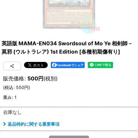
英語版 MAMA-EN034 Swordsoul of Mo Ye 相剣師－
莫邪 (ウルトラレア) 1st Edition
[
各種初期傷有り
]
Facebookでシェア
販売価格
:
500
円
(税別)
(
税込
:
550
円
)
重み
:
1
在庫なし
返品特約に関する重要事項