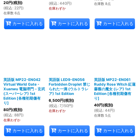
20
円
(税別)
(
税込
:
440
円
)
在庫数 8点
(
税込
:
22
円
)
在庫わずか
在庫数 6点
カートに入れる
カートに入れる
カートに入れる
英語版 MP22-EN042
英語版 LED9-EN056
英語版 MP22-EN061
Virtual World Gate -
Forbidden Droplet 禁じ
Ruddy Rose Witch 紅蓮
Xuanwu 電脳堺門－玄武
られた一滴 (ウルトラレ
薔薇の魔女 (レア) 1st
(スーパーレア) 1st
ア) 1st Edition
Edition
[
各種初期傷有
Edition
[
各種初期傷有
り
]
6,500
円
(税別)
り
]
40
円
(税別)
(
税込
:
7,150
円
)
80
円
(税別)
(
税込
:
44
円
)
在庫わずか
(
税込
:
88
円
)
在庫数 5点
在庫わずか
カートに入れる
カートに入れる
カートに入れる