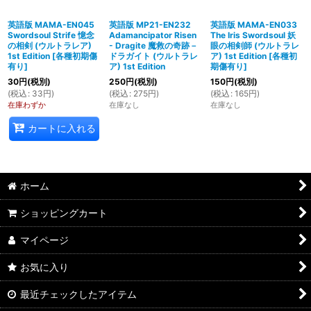
英語版 MAMA-EN045
英語版 MP21-EN232
英語版 MAMA-EN033
Swordsoul Strife 憶念
Adamancipator Risen
The Iris Swordsoul 妖
の相剣 (ウルトラレア)
- Dragite 魔救の奇跡－
眼の相剣師 (ウルトラレ
1st Edition
[
各種初期傷
ドラガイト (ウルトラレ
ア) 1st Edition
[
各種初
有り
]
ア) 1st Edition
期傷有り
]
30
円
(税別)
250
円
(税別)
150
円
(税別)
(
税込
:
33
円
)
(
税込
:
275
円
)
(
税込
:
165
円
)
在庫わずか
在庫なし
在庫なし
カートに入れる
ホーム
ショッピングカート
マイページ
お気に入り
最近チェックしたアイテム