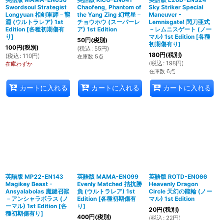
Swordsoul Strategist
Chaofeng, Phantom of
Sky Striker Special
Longyuan 相剣軍師－龍
the Yang Zing 幻竜星－
Maneuver -
淵 (ウルトラレア) 1st
チョウホウ (スーパーレ
Lemnisgate! 閃刀亜式
Edition
[
各種初期傷有
ア) 1st Edition
－レムニスゲート (ノー
り
]
マル) 1st Edition
[
各種
50
円
(税別)
初期傷有り
]
100
円
(税別)
(
税込
:
55
円
)
180
円
(税別)
(
税込
:
110
円
)
在庫数 5点
(
税込
:
198
円
)
在庫わずか
在庫数 6点
カートに入れる
カートに入れる
カートに入れる
英語版 MP22-EN143
英語版 MAMA-EN099
英語版 ROTD-EN066
Magikey Beast -
Evenly Matched 拮抗勝
Heavenly Dragon
Ansyalabolas 魔鍵召獣
負 (ウルトラレア) 1st
Circle 天幻の龍輪 (ノー
－アンシャラボラス (ノ
Edition
[
各種初期傷有
マル) 1st Edition
ーマル) 1st Edition
[
各
り
]
20
円
(税別)
種初期傷有り
]
400
円
(税別)
(
税込
:
22
円
)