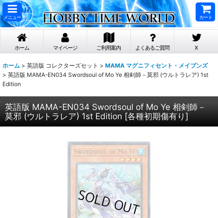
メニュー
カート
ホーム
マイページ
ご利用案内
よくあるご質問
X
ホーム
>
英語版 コレクターズセット
>
MAMA マグニフィセント・メイブンズ
>
英語版 MAMA-EN034 Swordsoul of Mo Ye 相剣師－莫邪 (ウルトラレア) 1st
Edition
英語版 MAMA-EN034 Swordsoul of Mo Ye 相剣師－
莫邪 (ウルトラレア) 1st Edition
[
各種初期傷有り
]