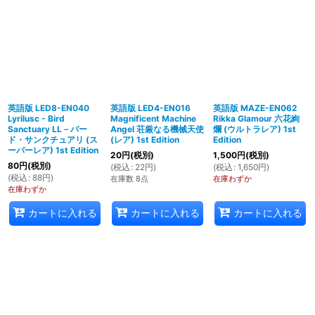
英語版 LED8-EN040
英語版 LED4-EN016
英語版 MAZE-EN062
Lyrilusc - Bird
Magnificent Machine
Rikka Glamour 六花絢
Sanctuary LL－バー
Angel 荘厳なる機械天使
爛 (ウルトラレア) 1st
ド・サンクチュアリ (ス
(レア) 1st Edition
Edition
ーパーレア) 1st Edition
20
円
(税別)
1,500
円
(税別)
80
円
(税別)
(
税込
:
22
円
)
(
税込
:
1,650
円
)
(
税込
:
88
円
)
在庫数 8点
在庫わずか
在庫わずか
カートに入れる
カートに入れる
カートに入れる