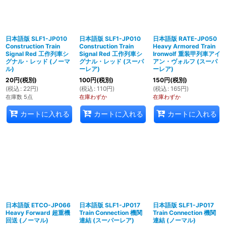
日本語版 SLF1-JP010
日本語版 SLF1-JP010
日本語版 RATE-JP050
Construction Train
Construction Train
Heavy Armored Train
Signal Red 工作列車シ
Signal Red 工作列車シ
Ironwolf 重装甲列車アイ
グナル・レッド (ノーマ
グナル・レッド (スーパ
アン・ヴォルフ (スーパ
ル)
ーレア)
ーレア)
20
円
(税別)
100
円
(税別)
150
円
(税別)
(
税込
:
22
円
)
(
税込
:
110
円
)
(
税込
:
165
円
)
在庫数 5点
在庫わずか
在庫わずか
カートに入れる
カートに入れる
カートに入れる
日本語版 ETCO-JP066
日本語版 SLF1-JP017
日本語版 SLF1-JP017
Heavy Forward 超重機
Train Connection 機関
Train Connection 機関
回送 (ノーマル)
連結 (スーパーレア)
連結 (ノーマル)