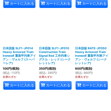
カートに入れる
カートに入れる
カートに入れる
日本語版 SLF1-JP014
日本語版 SLF1-JP010
日本語版 RATE-JP050
Heavy Armored Train
Construction Train
Heavy Armored Train
Ironwolf 重装甲列車アイ
Signal Red 工作列車シ
Ironwolf 重装甲列車アイ
アン・ヴォルフ (スーパ
グナル・レッド (シーク
アン・ヴォルフ (シーク
ーレア)
レットレア)
レットレア)
100
円
(税別)
350
円
(税別)
600
円
(税別)
(
税込
:
110
円
)
(
税込
:
385
円
)
(
税込
:
660
円
)
在庫わずか
在庫わずか
在庫わずか
カートに入れる
カートに入れる
カートに入れる