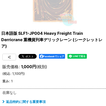
日本語版 SLF1-JP004 Heavy Freight Train
Derricrane 重機貨列車デリックレーン (シークレットレ
ア)
Facebookでシェア
販売価格
:
1,000
円
(税別)
(
税込
:
1,100
円
)
重み
:
1
在庫なし
返品特約に関する重要事項