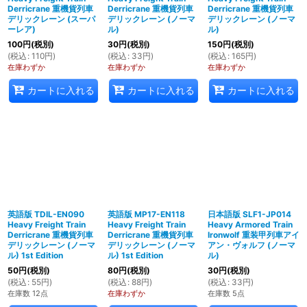
Derricrane 重機貨列車
Derricrane 重機貨列車
Derricrane 重機貨列車
デリックレーン (スーパ
デリックレーン (ノーマ
デリックレーン (ノーマ
ーレア)
ル)
ル)
100
円
(税別)
30
円
(税別)
150
円
(税別)
(
税込
:
110
円
)
(
税込
:
33
円
)
(
税込
:
165
円
)
在庫わずか
在庫わずか
在庫わずか
カートに入れる
カートに入れる
カートに入れる
英語版 TDIL-EN090
英語版 MP17-EN118
日本語版 SLF1-JP014
Heavy Freight Train
Heavy Freight Train
Heavy Armored Train
Derricrane 重機貨列車
Derricrane 重機貨列車
Ironwolf 重装甲列車アイ
デリックレーン (ノーマ
デリックレーン (ノーマ
アン・ヴォルフ (ノーマ
ル) 1st Edition
ル) 1st Edition
ル)
50
円
(税別)
80
円
(税別)
30
円
(税別)
(
税込
:
55
円
)
(
税込
:
88
円
)
(
税込
:
33
円
)
在庫数 12点
在庫わずか
在庫数 5点