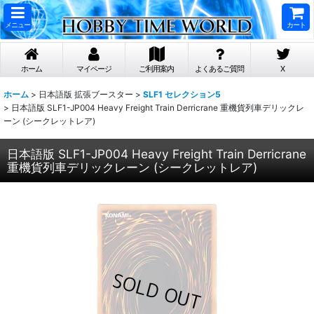
メニュー
カート
ホーム
マイページ
ご利用案内
よくあるご質問
X
ホーム
>
日本語版 拡張ブースター
>
SLF1 セレクション5
>
日本語版 SLF1-JP004 Heavy Freight Train Derricrane 重機貨列車デリックレ
ーン (シークレットレア)
日本語版 SLF1-JP004 Heavy Freight Train Derricrane
重機貨列車デリックレーン (シークレットレア)