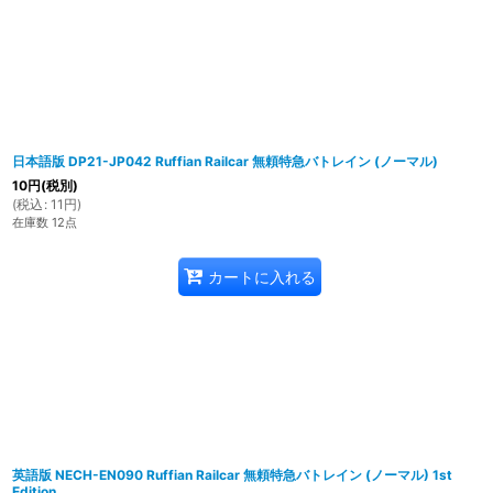
日本語版 DP21-JP042 Ruffian Railcar 無頼特急バトレイン (ノーマル)
10
円
(税別)
(
税込
:
11
円
)
在庫数 12点
カートに入れる
英語版 NECH-EN090 Ruffian Railcar 無頼特急バトレイン (ノーマル) 1st
Edition