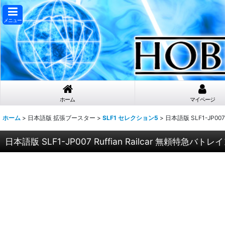
メニュー
ホーム
マイページ
ホーム
>
日本語版 拡張ブースター
>
SLF1 セレクション5
>
日本語版 SLF1-JP00
日本語版 SLF1-JP007 Ruffian Railcar 無頼特急バ