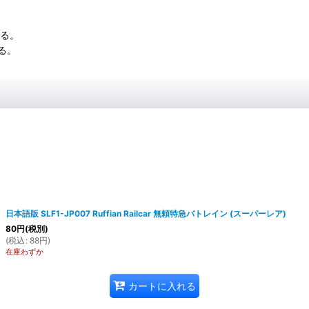
きる。
る。
日本語版 SLF1-JP007 Ruffian Railcar 無頼特急バトレイン (スーパーレア)
80
円
(税別)
(
税込
:
88
円
)
在庫わずか
カートに入れる