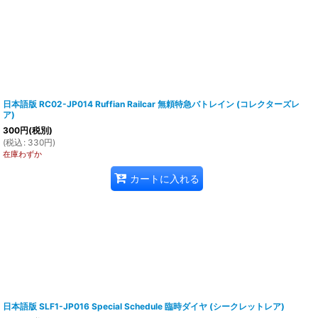
日本語版 RC02-JP014 Ruffian Railcar 無頼特急バトレイン (コレクターズレ
ア)
300
円
(税別)
(
税込
:
330
円
)
在庫わずか
カートに入れる
日本語版 SLF1-JP016 Special Schedule 臨時ダイヤ (シークレットレア)