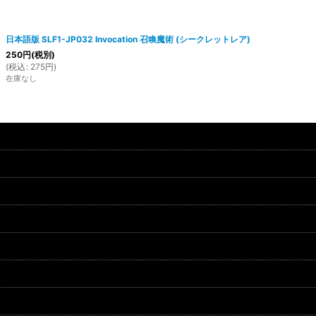
日本語版 SLF1-JP032 Invocation 召喚魔術 (シークレットレア)
250
円
(税別)
(
税込
:
275
円
)
在庫なし