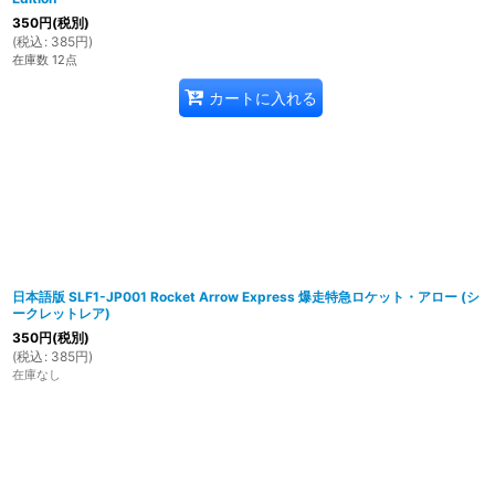
350
円
(税別)
(
税込
:
385
円
)
在庫数 12点
カートに入れる
日本語版 SLF1-JP001 Rocket Arrow Express 爆走特急ロケット・アロー (シ
ークレットレア)
350
円
(税別)
(
税込
:
385
円
)
在庫なし