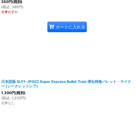
350
円
(税別)
(
税込
:
385
円
)
在庫わずか
カートに入れる
日本語版 SLF1-JP003 Super Express Bullet Train 弾丸特急バレット・ライナ
ー (シークレットレア)
1,200
円
(税別)
(
税込
:
1,320
円
)
在庫なし