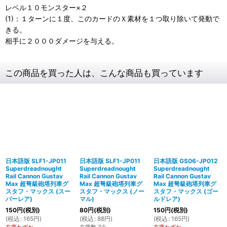
レベル１０モンスター×２
(1)：１ターンに１度、このカードのＸ素材を１つ取り除いて発動で
きる。
相手に２０００ダメージを与える。
この商品を買った人は、こんな商品も買っています
日本語版 SLF1-JP011
日本語版 SLF1-JP011
日本語版 GS06-JP012
Superdreadnought
Superdreadnought
Superdreadnought
Rail Cannon Gustav
Rail Cannon Gustav
Rail Cannon Gustav
Max 超弩級砲塔列車グ
Max 超弩級砲塔列車グ
Max 超弩級砲塔列車グ
スタフ・マックス (スー
スタフ・マックス (ノー
スタフ・マックス (ゴー
パーレア)
マル)
ルドレア)
150
円
(税別)
80
円
(税別)
150
円
(税別)
(
税込
:
165
円
)
(
税込
:
88
円
)
(
税込
:
165
円
)
在庫わずか
在庫数 7点
在庫わずか