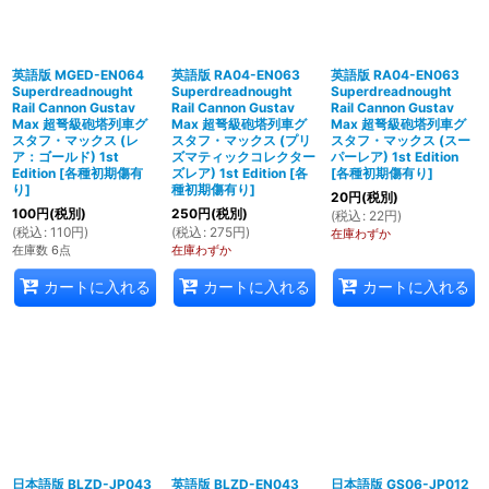
英語版 MGED-EN064
英語版 RA04-EN063
英語版 RA04-EN063
Superdreadnought
Superdreadnought
Superdreadnought
Rail Cannon Gustav
Rail Cannon Gustav
Rail Cannon Gustav
Max 超弩級砲塔列車グ
Max 超弩級砲塔列車グ
Max 超弩級砲塔列車グ
スタフ・マックス (レ
スタフ・マックス (プリ
スタフ・マックス (スー
ア：ゴールド) 1st
ズマティックコレクター
パーレア) 1st Edition
Edition
[
各種初期傷有
ズレア) 1st Edition
[
各
[
各種初期傷有り
]
り
]
種初期傷有り
]
20
円
(税別)
100
円
(税別)
250
円
(税別)
(
税込
:
22
円
)
(
税込
:
110
円
)
(
税込
:
275
円
)
在庫わずか
在庫数 6点
在庫わずか
カートに入れる
カートに入れる
カートに入れる
日本語版 BLZD-JP043
英語版 BLZD-EN043
日本語版 GS06-JP012