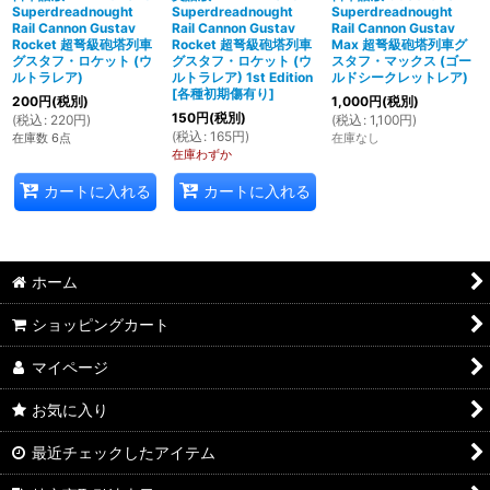
Superdreadnought
Superdreadnought
Superdreadnought
Rail Cannon Gustav
Rail Cannon Gustav
Rail Cannon Gustav
Rocket 超弩級砲塔列車
Rocket 超弩級砲塔列車
Max 超弩級砲塔列車グ
グスタフ・ロケット (ウ
グスタフ・ロケット (ウ
スタフ・マックス (ゴー
ルトラレア)
ルトラレア) 1st Edition
ルドシークレットレア)
[
各種初期傷有り
]
200
円
(税別)
1,000
円
(税別)
150
円
(税別)
(
税込
:
220
円
)
(
税込
:
1,100
円
)
(
税込
:
165
円
)
在庫数 6点
在庫なし
在庫わずか
カートに入れる
カートに入れる
ホーム
ショッピングカート
マイページ
お気に入り
最近チェックしたアイテム