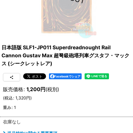
日本語版 SLF1-JP011 Superdreadnought Rail
Cannon Gustav Max 超弩級砲塔列車グスタフ・マック
ス (シークレットレア)
Facebookでシェア
販売価格
:
1,200
円
(税別)
(
税込
:
1,320
円
)
重み
:
1
在庫なし