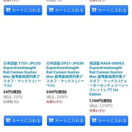
カートに入れる
カートに入れる
カートに入れる
日本語版 TT01-JPC30
日本語版 DP21-JP039
英語版 RA04-EN063
Superdreadnought
Superdreadnought
Superdreadnought
Rail Cannon Gustav
Rail Cannon Gustav
Rail Cannon Gustav
Max 超弩級砲塔列車グ
Max 超弩級砲塔列車グ
Max 超弩級砲塔列車グ
スタフ・マックス (ノー
スタフ・マックス (ノー
スタフ・マックス (クォ
マル)
マル)
ーターセンチュリーシー
クレットレア) 1st
20
円
(税別)
200
円
(税別)
Edition
(
税込
:
22
円
)
(
税込
:
220
円
)
1,100
円
(税別)
在庫数 6点
在庫わずか
(
税込
:
1,210
円
)
在庫わずか
カートに入れる
カートに入れる
カートに入れる