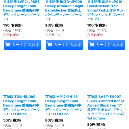
日本語版 LVP2-JP053
日本語版 BLZD-JP006
日本語版 SLF1-JP010
Heavy Freight Train
Heavy Armored Knight
Construction Train
Derricrane 重機貨列車
Babeldecker 重装騎士
Signal Red 工作列車シ
デリックレーン (ノーマ
バベルデッカー (ノーマ
グナル・レッド (スーパ
ル)
ル)
ーレア)
150
円
(税別)
20
円
(税別)
100
円
(税別)
(
税込
:
165
円
)
(
税込
:
22
円
)
(
税込
:
110
円
)
在庫わずか
在庫数 9点
在庫わずか
カートに入れる
カートに入れる
カートに入れる
英語版 TDIL-EN090
英語版 MP17-EN118
英語版 SAST-EN097
Heavy Freight Train
Heavy Freight Train
Super Armored Robot
Derricrane 重機貨列車
Derricrane 重機貨列車
Armed Black Iron "C"
デリックレーン (ノーマ
デリックレーン (ノーマ
超装甲兵器ロボ ブラッ
ル) 1st Edition
ル) 1st Edition
クアイアンG (ノーマル)
1st Edition
50
円
(税別)
80
円
(税別)
50
円
(税別)
(
税込
:
55
円
)
(
税込
:
88
円
)