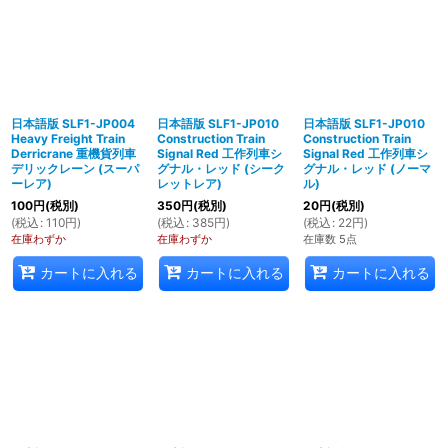
日本語版 SLF1-JP004
日本語版 SLF1-JP010
日本語版 SLF1-JP010
Heavy Freight Train
Construction Train
Construction Train
Derricrane 重機貨列車
Signal Red 工作列車シ
Signal Red 工作列車シ
デリックレーン (スーパ
グナル・レッド (シーク
グナル・レッド (ノーマ
ーレア)
レットレア)
ル)
100
円
(税別)
350
円
(税別)
20
円
(税別)
(
税込
:
110
円
)
(
税込
:
385
円
)
(
税込
:
22
円
)
在庫わずか
在庫わずか
在庫数 5点
カートに入れる
カートに入れる
カートに入れる