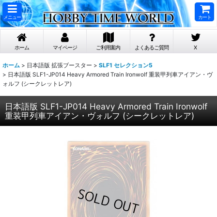
メニュー
カート
ホーム
マイページ
ご利用案内
よくあるご質問
X
ホーム
>
日本語版 拡張ブースター
>
SLF1 セレクション5
>
日本語版 SLF1-JP014 Heavy Armored Train Ironwolf 重装甲列車アイアン・ヴ
ォルフ (シークレットレア)
日本語版 SLF1-JP014 Heavy Armored Train Ironwolf
重装甲列車アイアン・ヴォルフ (シークレットレア)