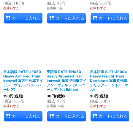
(
税込
:
110
円
)
(
税込
:
33
円
)
(
税込
:
660
円
)
在庫わずか
在庫数 5点
在庫わずか
カートに入れる
カートに入れる
カートに入れる
日本語版 RATE-JP050
英語版 RATE-EN050
日本語版 SLF1-JP004
Heavy Armored Train
Heavy Armored Train
Heavy Freight Train
Ironwolf 重装甲列車アイ
Ironwolf 重装甲列車アイ
Derricrane 重機貨列車
アン・ヴォルフ (スーパ
アン・ヴォルフ (スーパ
デリックレーン (ノーマ
ーレア)
ーレア) 1st Edition
ル)
150
円
(税別)
30
円
(税別)
30
円
(税別)
(
税込
:
165
円
)
(
税込
:
33
円
)
(
税込
:
33
円
)
在庫わずか
在庫数 15点
在庫わずか
カートに入れる
カートに入れる
カートに入れる