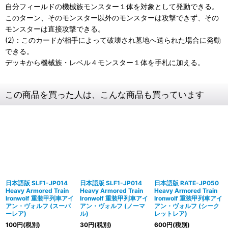
自分フィールドの機械族モンスター１体を対象として発動できる。
このターン、そのモンスター以外のモンスターは攻撃できず、その
モンスターは直接攻撃できる。
(2)：このカードが相手によって破壊され墓地へ送られた場合に発動
できる。
デッキから機械族・レベル４モンスター１体を手札に加える。
この商品を買った人は、こんな商品も買っています
日本語版 SLF1-JP014
日本語版 SLF1-JP014
日本語版 RATE-JP050
Heavy Armored Train
Heavy Armored Train
Heavy Armored Train
Ironwolf 重装甲列車アイ
Ironwolf 重装甲列車アイ
Ironwolf 重装甲列車アイ
アン・ヴォルフ (スーパ
アン・ヴォルフ (ノーマ
アン・ヴォルフ (シーク
ーレア)
ル)
レットレア)
100
円
(税別)
30
円
(税別)
600
円
(税別)