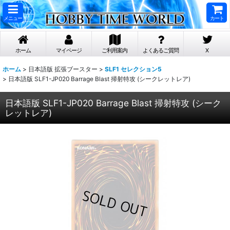
メニュー
カート
ホーム
マイページ
ご利用案内
よくあるご質問
X
ホーム
>
日本語版 拡張ブースター
>
SLF1 セレクション5
>
日本語版 SLF1-JP020 Barrage Blast 掃射特攻 (シークレットレア)
日本語版 SLF1-JP020 Barrage Blast 掃射特攻 (シーク
レットレア)