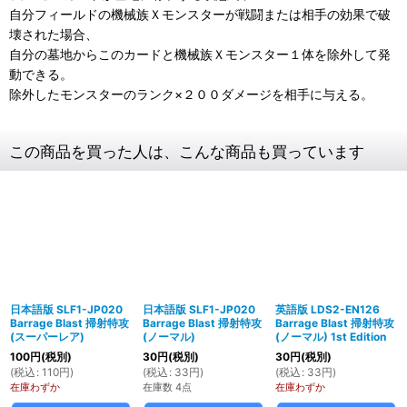
自分フィールドの機械族Ｘモンスターが戦闘または相手の効果で破
壊された場合、
自分の墓地からこのカードと機械族Ｘモンスター１体を除外して発
動できる。
除外したモンスターのランク×２００ダメージを相手に与える。
この商品を買った人は、こんな商品も買っています
日本語版 SLF1-JP020
日本語版 SLF1-JP020
英語版 LDS2-EN126
Barrage Blast 掃射特攻
Barrage Blast 掃射特攻
Barrage Blast 掃射特攻
(スーパーレア)
(ノーマル)
(ノーマル) 1st Edition
100
円
(税別)
30
円
(税別)
30
円
(税別)
(
税込
:
110
円
)
(
税込
:
33
円
)
(
税込
:
33
円
)
在庫わずか
在庫数 4点
在庫わずか