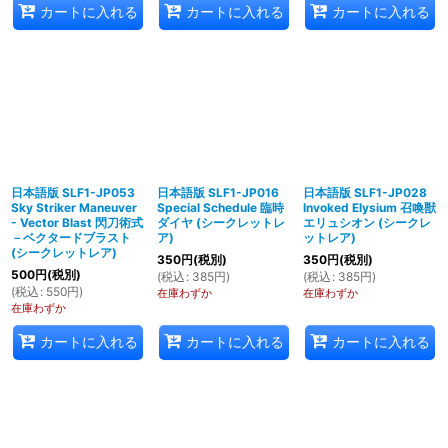
カートに入れる
カートに入れる
カートに入れる
日本語版 SLF1-JP053
日本語版 SLF1-JP016
日本語版 SLF1-JP028
Sky Striker Maneuver
Special Schedule 臨時
Invoked Elysium 召喚獣
- Vector Blast 閃刀術式
ダイヤ (シークレットレ
エリュシオン (シークレ
－ベクタードブラスト
ア)
ットレア)
(シークレットレア)
350
円
(税別)
350
円
(税別)
500
円
(税別)
(
税込
:
385
円
)
(
税込
:
385
円
)
(
税込
:
550
円
)
在庫わずか
在庫わずか
在庫わずか
カートに入れる
カートに入れる
カートに入れる