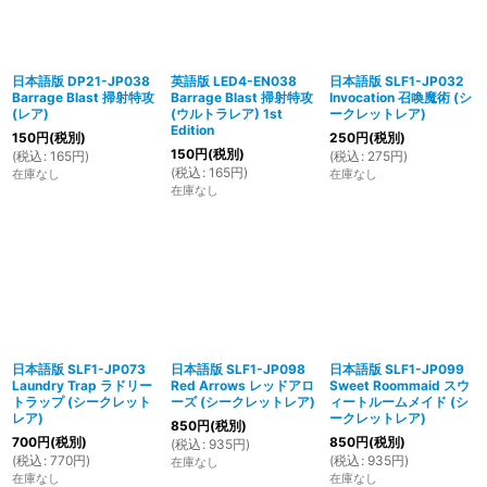
日本語版 DP21-JP038
英語版 LED4-EN038
日本語版 SLF1-JP032
Barrage Blast 掃射特攻
Barrage Blast 掃射特攻
Invocation 召喚魔術 (シ
(レア)
(ウルトラレア) 1st
ークレットレア)
Edition
150
円
(税別)
250
円
(税別)
150
円
(税別)
(
税込
:
165
円
)
(
税込
:
275
円
)
(
税込
:
165
円
)
在庫なし
在庫なし
在庫なし
日本語版 SLF1-JP073
日本語版 SLF1-JP098
日本語版 SLF1-JP099
Laundry Trap ラドリー
Red Arrows レッドアロ
Sweet Roommaid スウ
トラップ (シークレット
ーズ (シークレットレア)
ィートルームメイド (シ
レア)
ークレットレア)
850
円
(税別)
700
円
(税別)
850
円
(税別)
(
税込
:
935
円
)
(
税込
:
770
円
)
(
税込
:
935
円
)
在庫なし
在庫なし
在庫なし