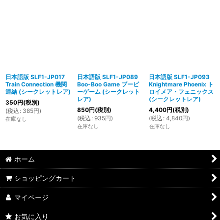
日本語版 SLF1-JP017
日本語版 SLF1-JP089
日本語版 SLF1-JP093
Train Connection 機関
Boo-Boo Game ブービ
Knightmare Phoenix ト
連結 (シークレットレア)
ーゲーム (シークレット
ロイメア・フェニックス
レア)
(シークレットレア)
350
円
(税別)
850
円
(税別)
4,400
円
(税別)
(
税込
:
385
円
)
(
税込
:
935
円
)
(
税込
:
4,840
円
)
在庫なし
在庫なし
在庫なし
ホーム
ショッピングカート
マイページ
お気に入り