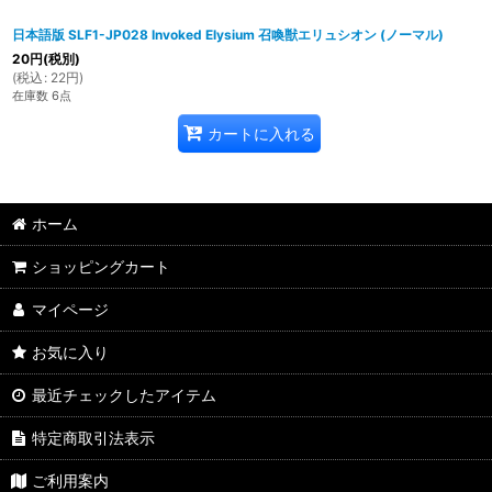
日本語版 SLF1-JP028 Invoked Elysium 召喚獣エリュシオン (ノーマル)
20
円
(税別)
(
税込
:
22
円
)
在庫数 6点
カートに入れる
ホーム
ショッピングカート
マイページ
お気に入り
最近チェックしたアイテム
特定商取引法表示
ご利用案内