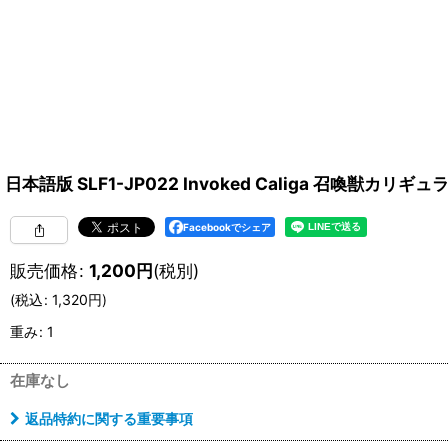
日本語版 SLF1-JP022 Invoked Caliga 召喚獣カリギ
Facebookでシェア
販売価格
:
1,200
円
(税別)
(
税込
:
1,320
円
)
重み
:
1
在庫なし
返品特約に関する重要事項