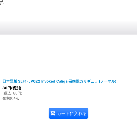
ず、
日本語版 SLF1-JP022 Invoked Caliga 召喚獣カリギュラ (ノーマル)
80
円
(税別)
(
税込
:
88
円
)
在庫数 4点
カートに入れる