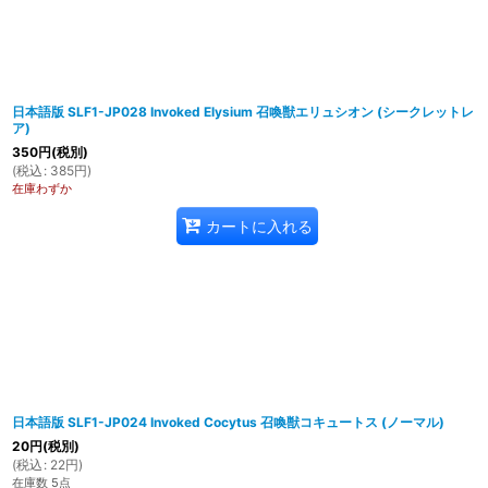
日本語版 SLF1-JP028 Invoked Elysium 召喚獣エリュシオン (シークレットレ
ア)
350
円
(税別)
(
税込
:
385
円
)
在庫わずか
カートに入れる
日本語版 SLF1-JP024 Invoked Cocytus 召喚獣コキュートス (ノーマル)
20
円
(税別)
(
税込
:
22
円
)
在庫数 5点