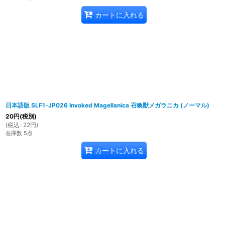
カートに入れる
日本語版 SLF1-JP026 Invoked Magellanica 召喚獣メガラニカ (ノーマル)
20
円
(税別)
(
税込
:
22
円
)
在庫数 5点
カートに入れる