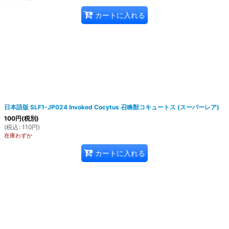
カートに入れる
日本語版 SLF1-JP024 Invoked Cocytus 召喚獣コキュートス (スーパーレア)
100
円
(税別)
(
税込
:
110
円
)
在庫わずか
カートに入れる