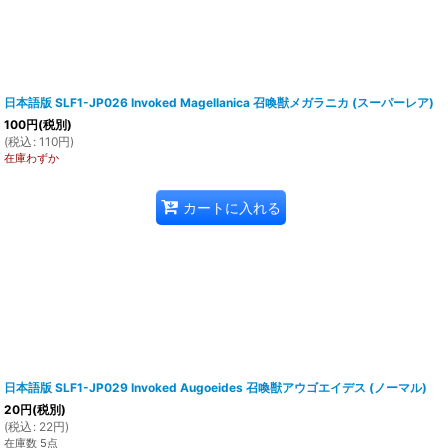
日本語版 SLF1-JP026 Invoked Magellanica 召喚獣メガラニカ (スーパーレア)
100
円
(税別)
(
税込
:
110
円
)
在庫わずか
カートに入れる
日本語版 SLF1-JP029 Invoked Augoeides 召喚獣アウゴエイデス (ノーマル)
20
円
(税別)
(
税込
:
22
円
)
在庫数 5点