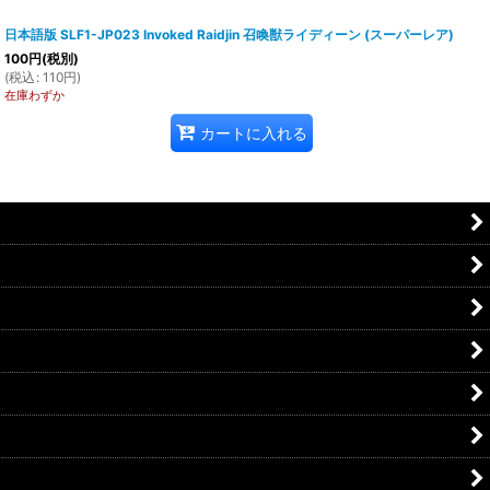
日本語版 SLF1-JP023 Invoked Raidjin 召喚獣ライディーン (スーパーレア)
100
円
(税別)
(
税込
:
110
円
)
在庫わずか
カートに入れる