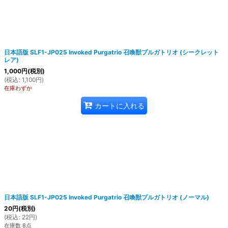
日本語版 SLF1-JP025 Invoked Purgatrio 召喚獣プルガトリオ (シークレット
レア)
1,000
円
(税別)
(
税込
:
1,100
円
)
在庫わずか
カートに入れる
日本語版 SLF1-JP025 Invoked Purgatrio 召喚獣プルガトリオ (ノーマル)
20
円
(税別)
(
税込
:
22
円
)
在庫数 8点