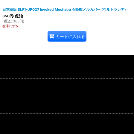
日本語版 SLF1-JP027 Invoked Mechaba 召喚獣メルカバー (ウルトラレア)
350
円
(税別)
(
税込
:
385
円
)
在庫わずか
カートに入れる