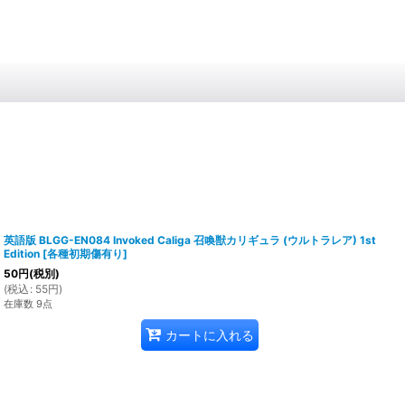
英語版 BLGG-EN084 Invoked Caliga 召喚獣カリギュラ (ウルトラレア) 1st
Edition
[
各種初期傷有り
]
50
円
(税別)
(
税込
:
55
円
)
在庫数 9点
カートに入れる