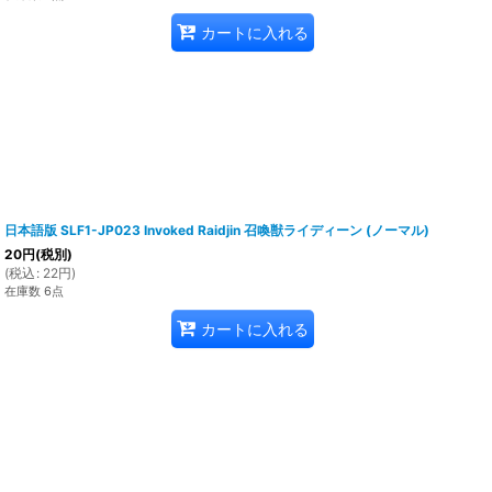
カートに入れる
日本語版 SLF1-JP023 Invoked Raidjin 召喚獣ライディーン (ノーマル)
20
円
(税別)
(
税込
:
22
円
)
在庫数 6点
カートに入れる