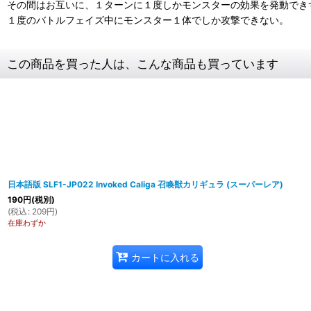
その間はお互いに、１ターンに１度しかモンスターの効果を発動でき
１度のバトルフェイズ中にモンスター１体でしか攻撃できない。
この商品を買った人は、こんな商品も買っています
日本語版 SLF1-JP022 Invoked Caliga 召喚獣カリギュラ (スーパーレア)
190
円
(税別)
(
税込
:
209
円
)
在庫わずか
カートに入れる