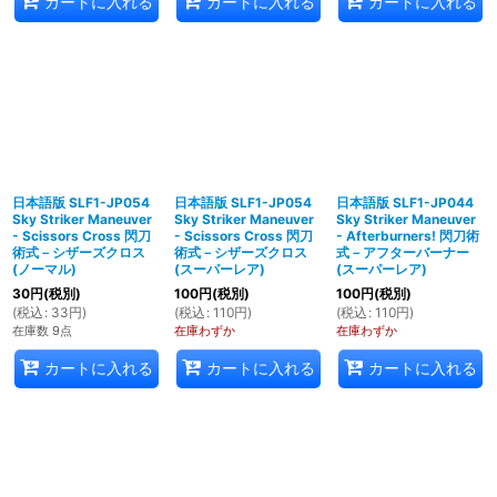
カートに入れる
カートに入れる
カートに入れる
日本語版 SLF1-JP054
日本語版 SLF1-JP054
日本語版 SLF1-JP044
Sky Striker Maneuver
Sky Striker Maneuver
Sky Striker Maneuver
- Scissors Cross 閃刀
- Scissors Cross 閃刀
- Afterburners! 閃刀術
術式－シザーズクロス
術式－シザーズクロス
式－アフターバーナー
(ノーマル)
(スーパーレア)
(スーパーレア)
30
円
(税別)
100
円
(税別)
100
円
(税別)
(
税込
:
33
円
)
(
税込
:
110
円
)
(
税込
:
110
円
)
在庫数 9点
在庫わずか
在庫わずか
カートに入れる
カートに入れる
カートに入れる