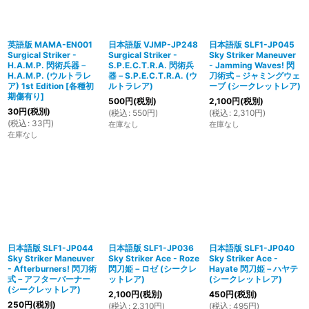
英語版 MAMA-EN001
日本語版 VJMP-JP248
日本語版 SLF1-JP045
Surgical Striker -
Surgical Striker -
Sky Striker Maneuver
H.A.M.P. 閃術兵器－
S.P.E.C.T.R.A. 閃術兵
- Jamming Waves! 閃
H.A.M.P. (ウルトラレ
器－S.P.E.C.T.R.A. (ウ
刀術式－ジャミングウェ
ア) 1st Edition
[
各種初
ルトラレア)
ーブ (シークレットレア)
期傷有り
]
500
円
(税別)
2,100
円
(税別)
30
円
(税別)
(
税込
:
550
円
)
(
税込
:
2,310
円
)
(
税込
:
33
円
)
在庫なし
在庫なし
在庫なし
日本語版 SLF1-JP044
日本語版 SLF1-JP036
日本語版 SLF1-JP040
Sky Striker Maneuver
Sky Striker Ace - Roze
Sky Striker Ace -
- Afterburners! 閃刀術
閃刀姫－ロゼ (シークレ
Hayate 閃刀姫－ハヤテ
式－アフターバーナー
ットレア)
(シークレットレア)
(シークレットレア)
2,100
円
(税別)
450
円
(税別)
250
円
(税別)
(
税込
:
2,310
円
)
(
税込
:
495
円
)