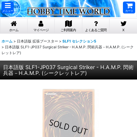
メニュー
カート
ホーム
マイページ
ご利用案内
よくあるご質問
X
ホーム
>
日本語版 拡張ブースター
>
SLF1 セレクション5
>
日本語版 SLF1-JP037 Surgical Striker - H.A.M.P. 閃術兵器－H.A.M.P. (シーク
レットレア)
日本語版 SLF1-JP037 Surgical Striker - H.A.M.P. 閃術
兵器－H.A.M.P. (シークレットレア)