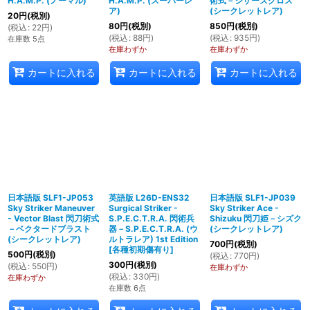
H.A.M.P. (ノーマル)
H.A.M.P. (スーパーレ
術式－シザーズクロス
ア)
(シークレットレア)
20
円
(税別)
80
円
(税別)
850
円
(税別)
(
税込
:
22
円
)
(
税込
:
88
円
)
(
税込
:
935
円
)
在庫数 5点
在庫わずか
在庫わずか
カートに入れる
カートに入れる
カートに入れる
日本語版 SLF1-JP053
英語版 L26D-ENS32
日本語版 SLF1-JP039
Sky Striker Maneuver
Surgical Striker -
Sky Striker Ace -
- Vector Blast 閃刀術式
S.P.E.C.T.R.A. 閃術兵
Shizuku 閃刀姫－シズク
－ベクタードブラスト
器－S.P.E.C.T.R.A. (ウ
(シークレットレア)
(シークレットレア)
ルトラレア) 1st Edition
700
円
(税別)
[
各種初期傷有り
]
500
円
(税別)
(
税込
:
770
円
)
300
円
(税別)
(
税込
:
550
円
)
在庫わずか
(
税込
:
330
円
)
在庫わずか
在庫数 6点