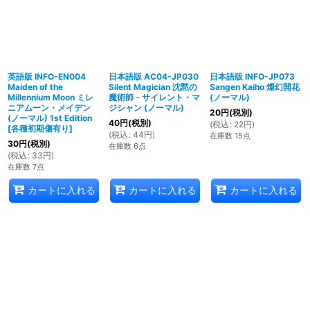
英語版 INFO-EN004
日本語版 AC04-JP030
日本語版 INFO-JP073
Maiden of the
Silent Magician 沈黙の
Sangen Kaiho 燦幻開花
Millennium Moon ミレ
魔術師－サイレント・マ
(ノーマル)
ニアムーン・メイデン
ジシャン (ノーマル)
20
円
(税別)
(ノーマル) 1st Edition
40
円
(税別)
(
税込
:
22
円
)
[
各種初期傷有り
]
(
税込
:
44
円
)
在庫数 15点
30
円
(税別)
在庫数 6点
(
税込
:
33
円
)
在庫数 7点
カートに入れる
カートに入れる
カートに入れる