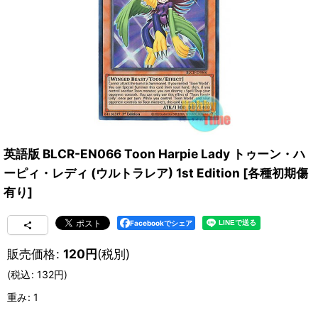
英語版 BLCR-EN066 Toon Harpie Lady トゥーン・ハ
ーピィ・レディ (ウルトラレア) 1st Edition
[
各種初期傷
有り
]
Facebookでシェア
販売価格
:
120
円
(税別)
(
税込
:
132
円
)
重み
:
1