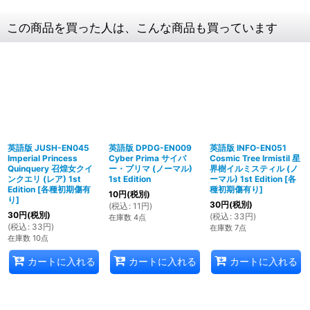
この商品を買った人は、こんな商品も買っています
英語版 JUSH-EN045
英語版 DPDG-EN009
英語版 INFO-EN051
Imperial Princess
Cyber Prima サイバ
Cosmic Tree Irmistil 星
Quinquery 召煌女クイ
ー・プリマ (ノーマル)
界樹イルミスティル (ノ
ンクエリ (レア) 1st
1st Edition
ーマル) 1st Edition
[
各
Edition
[
各種初期傷有
種初期傷有り
]
10
円
(税別)
り
]
30
円
(税別)
(
税込
:
11
円
)
30
円
(税別)
(
税込
:
33
円
)
在庫数 4点
(
税込
:
33
円
)
在庫数 7点
在庫数 10点
カートに入れる
カートに入れる
カートに入れる