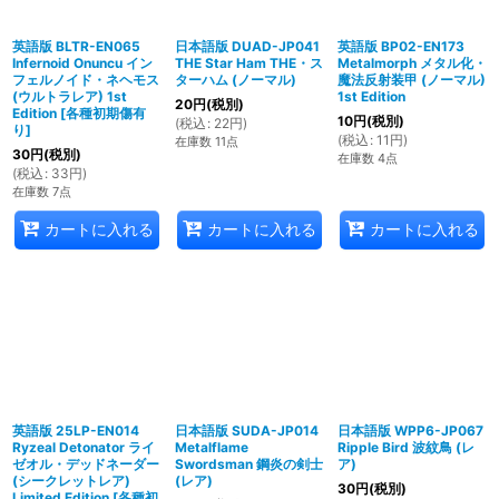
英語版 BLTR-EN065
日本語版 DUAD-JP041
英語版 BP02-EN173
Infernoid Onuncu イン
THE Star Ham THE・ス
Metalmorph メタル化・
フェルノイド・ネヘモス
ターハム (ノーマル)
魔法反射装甲 (ノーマル)
(ウルトラレア) 1st
1st Edition
20
円
(税別)
Edition
[
各種初期傷有
10
円
(税別)
(
税込
:
22
円
)
り
]
(
税込
:
11
円
)
在庫数 11点
30
円
(税別)
在庫数 4点
(
税込
:
33
円
)
在庫数 7点
カートに入れる
カートに入れる
カートに入れる
英語版 25LP-EN014
日本語版 SUDA-JP014
日本語版 WPP6-JP067
Ryzeal Detonator ライ
Metalflame
Ripple Bird 波紋鳥 (レ
ゼオル・デッドネーダー
Swordsman 鋼炎の剣士
ア)
(シークレットレア)
(レア)
30
円
(税別)
Limited Edition
[
各種初