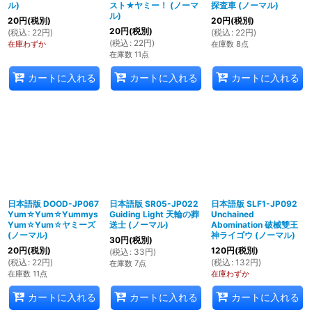
ル)
スト★ヤミー！ (ノーマ
探査車 (ノーマル)
ル)
20
円
(税別)
20
円
(税別)
20
円
(税別)
(
税込
:
22
円
)
(
税込
:
22
円
)
(
税込
:
22
円
)
在庫わずか
在庫数 8点
在庫数 11点
カートに入れる
カートに入れる
カートに入れる
日本語版 DOOD-JP067
日本語版 SR05-JP022
日本語版 SLF1-JP092
Yum☆Yum☆Yummys
Guiding Light 天輪の葬
Unchained
Yum☆Yum☆ヤミーズ
送士 (ノーマル)
Abomination 破械雙王
(ノーマル)
神ライゴウ (ノーマル)
30
円
(税別)
20
円
(税別)
120
円
(税別)
(
税込
:
33
円
)
(
税込
:
22
円
)
(
税込
:
132
円
)
在庫数 7点
在庫数 11点
在庫わずか
カートに入れる
カートに入れる
カートに入れる