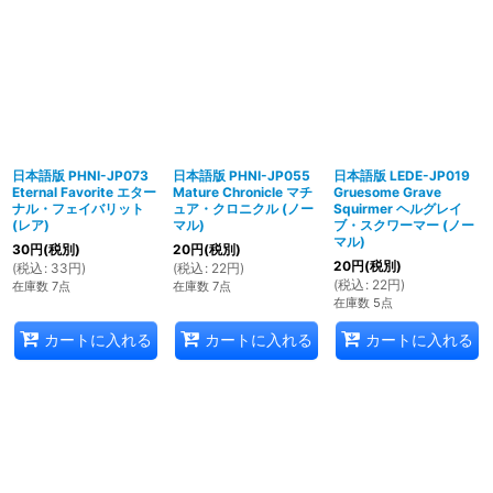
日本語版 PHNI-JP073
日本語版 PHNI-JP055
日本語版 LEDE-JP019
Eternal Favorite エター
Mature Chronicle マチ
Gruesome Grave
ナル・フェイバリット
ュア・クロニクル (ノー
Squirmer ヘルグレイ
(レア)
マル)
ブ・スクワーマー (ノー
マル)
30
円
(税別)
20
円
(税別)
20
円
(税別)
(
税込
:
33
円
)
(
税込
:
22
円
)
(
税込
:
22
円
)
在庫数 7点
在庫数 7点
在庫数 5点
カートに入れる
カートに入れる
カートに入れる