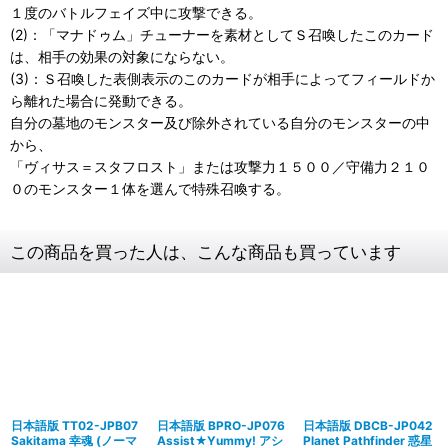
１度のバトルフェイズ中に攻撃できる。
(2)：「マナドゥム」チューナーを素材としてＳ召喚したこのカード
は、相手の効果の対象にならない。
(3)：Ｓ召喚した表側表示のこのカードが相手によってフィールドか
ら離れた場合に発動できる。
自分の墓地のモンスター及び除外されている自分のモンスターの中
から、
「ヴィサス＝スタフロスト」または攻撃力１５００／守備力２１０
０のモンスター１体を選んで特殊召喚する。
この商品を買った人は、こんな商品も買っています
日本語版 TT02-JPB07
日本語版 BPRO-JP076
日本語版 DBCB-JP042
Sakitama 幸魂 (ノーマ
Assist★Yummy! アシ
Planet Pathfinder 惑星