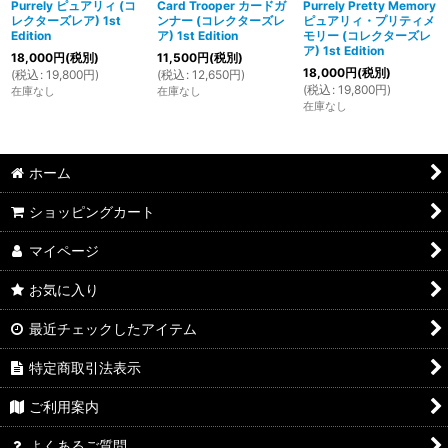
Purrely ピュアリィ (コ
Card Trooper カードガ
Purrely Pretty Memory
レクターズレア) 1st
ンナー (コレクターズレ
ピュアリィ・プリティメ
Edition
ア) 1st Edition
モリー (コレクターズレ
ア) 1st Edition
18,000
円
(税別)
11,500
円
(税別)
18,000
円
(税別)
(
税込
:
19,800
円
)
(
税込
:
12,650
円
)
(
税込
:
19,800
円
)
在庫なし
在庫なし
在庫なし
ホーム
ショッピングカート
マイページ
お気に入り
最近チェックしたアイテム
特定商取引法表示
ご利用案内
よくあるご質問