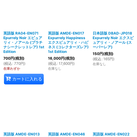
英語版 RA04-EN071
英語版 AMDE-EN017
日本語版 DBAD-JP018
Epurrely Noir エピュア
Expurrely Happiness
Expurrely Noir エクスピ
リィ・ノアール (プラチ
エクスピュアリィ・ハピ
ュアリィ・ノアール (ス
ナシークレットレア) 1st
ネス (コレクターズレア)
ーパーレア)
Edition
1st Edition
150
円
(税別)
700
円
(税別)
16,000
円
(税別)
(
税込
:
165
円
)
(
税込
:
770
円
)
(
税込
:
17,600
円
)
在庫なし
在庫わずか
在庫なし
カートに入れる
英語版 AMDE-EN013
英語版 AMDE-EN046
英語版 AMDE-EN022