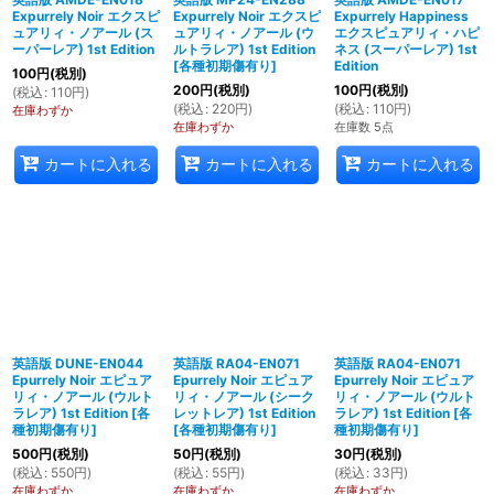
Expurrely Noir エクスピ
Expurrely Noir エクスピ
Expurrely Happiness
ュアリィ・ノアール (ス
ュアリィ・ノアール (ウ
エクスピュアリィ・ハピ
ーパーレア) 1st Edition
ルトラレア) 1st Edition
ネス (スーパーレア) 1st
[
各種初期傷有り
]
Edition
100
円
(税別)
200
円
(税別)
100
円
(税別)
(
税込
:
110
円
)
(
税込
:
220
円
)
(
税込
:
110
円
)
在庫わずか
在庫わずか
在庫数 5点
カートに入れる
カートに入れる
カートに入れる
英語版 DUNE-EN044
英語版 RA04-EN071
英語版 RA04-EN071
Epurrely Noir エピュア
Epurrely Noir エピュア
Epurrely Noir エピュア
リィ・ノアール (ウルト
リィ・ノアール (シーク
リィ・ノアール (ウルト
ラレア) 1st Edition
[
各
レットレア) 1st Edition
ラレア) 1st Edition
[
各
種初期傷有り
]
[
各種初期傷有り
]
種初期傷有り
]
500
円
(税別)
50
円
(税別)
30
円
(税別)
(
税込
:
550
円
)
(
税込
:
55
円
)
(
税込
:
33
円
)
在庫わずか
在庫わずか
在庫わずか