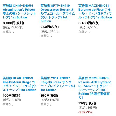
英語版 CHIM-EN054
英語版 GFTP-EN119
英語版 MAZE-EN051
Abomination's Prison
Orcustrated Return オ
Baronne de Fleur フル
雙王の械 (シークレット
ルフェゴール・プライム
ール・ド・バロネス (ウ
レア) 1st Edition
(ウルトラレア) 1st
ルトラレア) 1st Edition
Edition
3,600
円
(税別)
6,400
円
(税別)
350
円
(税別)
(
税込
:
3,960
円
)
(
税込
:
7,040
円
)
(
税込
:
385
円
)
在庫なし
在庫なし
在庫なし
英語版 BLAR-EN059
英語版 YS11-EN037
英語版 MZMI-EN076
Koa'ki Meiru Drago コ
Raigeki Break サンダ
Rescue-ACE Hydrant
アキメイル・ドラゴ (ウ
ー・ブレイク (ノーマル)
R－ACEハイドラント
ルトラレア) 1st Edition
1st Edition
(スーパーレア) 1st
Edition
[
各種初期傷有
100
円
(税別)
150
円
(税別)
り
]
(
税込
:
110
円
)
(
税込
:
165
円
)
150
円
(税別)
在庫なし
在庫なし
(
税込
:
165
円
)
在庫わずか