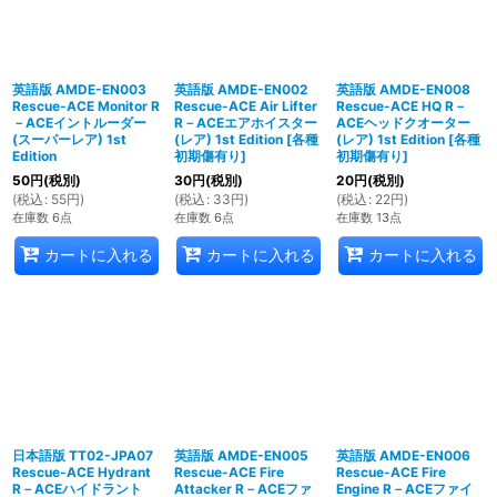
英語版 AMDE-EN003
英語版 AMDE-EN002
英語版 AMDE-EN008
Rescue-ACE Monitor R
Rescue-ACE Air Lifter
Rescue-ACE HQ R－
－ACEイントルーダー
R－ACEエアホイスター
ACEヘッドクオーター
(スーパーレア) 1st
(レア) 1st Edition
[
各種
(レア) 1st Edition
[
各種
Edition
初期傷有り
]
初期傷有り
]
50
円
(税別)
30
円
(税別)
20
円
(税別)
(
税込
:
55
円
)
(
税込
:
33
円
)
(
税込
:
22
円
)
在庫数 6点
在庫数 6点
在庫数 13点
カートに入れる
カートに入れる
カートに入れる
日本語版 TT02-JPA07
英語版 AMDE-EN005
英語版 AMDE-EN006
Rescue-ACE Hydrant
Rescue-ACE Fire
Rescue-ACE Fire
R－ACEハイドラント
Attacker R－ACEファ
Engine R－ACEファイ