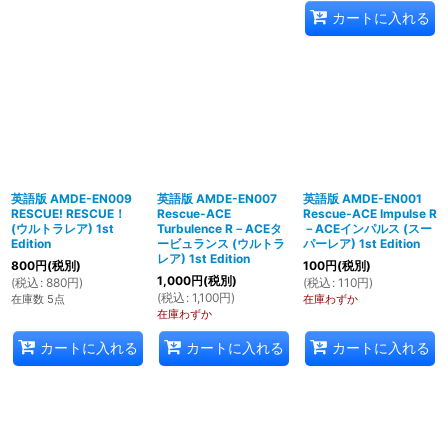
カートに入れる
英語版 AMDE-EN009
英語版 AMDE-EN007
英語版 AMDE-EN001
RESCUE! RESCUE！
Rescue-ACE
Rescue-ACE Impulse R
(ウルトラレア) 1st
Turbulence R－ACEタ
－ACEインパルス (スー
Edition
ービュランス (ウルトラ
パーレア) 1st Edition
レア) 1st Edition
800
円
(税別)
100
円
(税別)
1,000
円
(税別)
(
税込
:
880
円
)
(
税込
:
110
円
)
(
税込
:
1,100
円
)
在庫数 5点
在庫わずか
在庫わずか
カートに入れる
カートに入れる
カートに入れる