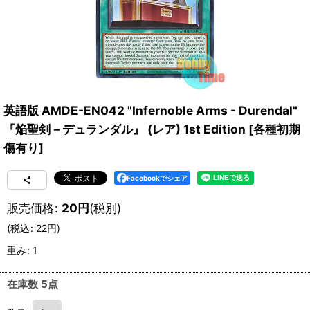
英語版 AMDE-EN042 "Infernoble Arms - Durendal"
『焔聖剣－デュランダル』 (レア) 1st Edition
[
各種初期
傷有り
]
Facebookでシェア
販売価格
:
20
円
(税別)
(
税込
:
22
円
)
重み
:
1
在庫数 5点