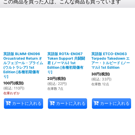
この商品を買った人は、こんな商品も買っています
英語版 BLMM-EN096
英語版 ROTA-EN067
英語版 ETCO-EN063
Orcustrated Return オ
Token Support 共闘闘
Torpedo Takedown エ
ルフェゴール・プライム
君 (ノーマル) 1st
アー・トルピード (ノー
(ウルトラレア) 1st
Edition
[
各種初期傷有
マル) 1st Edition
Edition
[
各種初期傷有
り
]
30
円
(税別)
り
]
20
円
(税別)
(
税込
:
33
円
)
100
円
(税別)
(
税込
:
22
円
)
在庫数 12点
(
税込
:
110
円
)
在庫数 7点
在庫わずか
カートに入れる
カートに入れる
カートに入れる