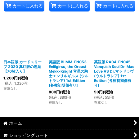
カートに入れる
カートに入れる
カートに入れる
日本語版 カードスリー
英語版 BLMM-EN053
英語版 RA04-EN045
ブ 2020 真紅眼の黒竜
Enlilgirsu, the Orcust
Vanquish Soul Dr. Mad
【70枚入り】
Mekk-Knight 宵星の騎
Love VS Dr.マッドラヴ
士エンリルギルス (ウル
(ウルトラレア) 1st
1,200
円
(税別)
トラレア) 1st Edition
Edition
[
各種初期傷有
(
税込
:
1,320
円
)
[
各種初期傷有り
]
り
]
在庫なし
800
円
(税別)
50
円
(税別)
(
税込
:
880
円
)
(
税込
:
55
円
)
在庫なし
在庫なし
ホーム
ショッピングカート