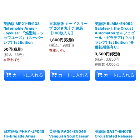
英語版 MP21-EN138
日本語版 カードスリー
英語版 BLMM-EN052
"Infernoble Arms -
ブ 2019 九十九遊馬
Galatea-I, the Orcust
Joyeuse" 『焔聖剣－ジ
【100枚入り】
Automaton オルフェゴ
ョワユーズ』 (スーパー
ール・ガラテアi (ウルト
1,800
円
(税別)
レア) 1st Edition
ラレア) 1st Edition
[
各
(
税込
:
1,980
円
)
種初期傷有り
]
50
円
(税別)
在庫わずか
3,500
円
(税別)
(
税込
:
55
円
)
(
税込
:
3,850
円
)
在庫わずか
在庫数 4,000点
カートに入れる
カートに入れる
カートに入れる
日本語版 PHHY-JP048
英語版 RA04-EN046
英語版 SAST-EN076
Tri-Brigade Arms
Vanquish Soul Caesar
Orcustrated Release