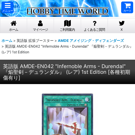
メニュー
カート
ホーム
マイページ
ご利用案内
よくあるご質問
X
ホーム
>
英語版 拡張ブースター
>
AMDE アメイジング・ディフェンダーズ
>
英語版 AMDE-EN042 "Infernoble Arms - Durendal" 『焔聖剣－デュランダル』
(レア) 1st Edition
英語版 AMDE-EN042 "Infernoble Arms - Durendal"
『焔聖剣－デュランダル』 (レア) 1st Edition
[
各種初期
傷有り
]