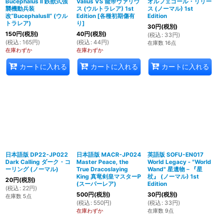
Bucephalus II 鉄獣式強
Valius VS 龍帝ヴァリウ
オルフェゴール・リリー
襲機動兵装
ス (ウルトラレア) 1st
ス (ノーマル) 1st
改“BucephalusII” (ウル
Edition
[
各種初期傷有
Edition
トラレア)
り
]
30
円
(税別)
150
円
(税別)
40
円
(税別)
(
税込
:
33
円
)
(
税込
:
165
円
)
(
税込
:
44
円
)
在庫数 16点
在庫わずか
在庫わずか
カートに入れる
カートに入れる
カートに入れる
日本語版 DP22-JP022
日本語版 MACR-JP024
英語版 SOFU-EN017
Dark Calling ダーク・コ
Master Peace, the
World Legacy - "World
ーリング (ノーマル)
True Dracoslaying
Wand" 星遺物－『星
King 真竜剣皇マスターP
杖』 (ノーマル) 1st
20
円
(税別)
(スーパーレア)
Edition
(
税込
:
22
円
)
500
円
(税別)
30
円
(税別)
在庫数 5点
(
税込
:
550
円
)
(
税込
:
33
円
)
在庫わずか
在庫数 9点