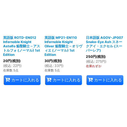
英語版 ROTD-EN012
英語版 MP21-EN110
日本語版 AGOV-JP007
Infernoble Knight
Infernoble Knight
Snake-Eye Ash スネー
Astolfo 焔聖騎士－アス
Oliver 焔聖騎士－オリヴ
クアイ・エクセル (スー
トルフォ (ノーマル) 1st
ィエ (ノーマル) 1st
パーレア)
Edition
Edition
250
円
(税別)
20
円
(税別)
30
円
(税別)
(
税込
:
275
円
)
(
税込
:
22
円
)
(
税込
:
33
円
)
在庫わずか
在庫数 5点
在庫数 5点
カートに入れる
カートに入れる
カートに入れる