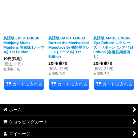
英語版 EXFO-EN030
英語版 BACH-EN033
英語版 AMDE-EN060
Mahjong Munia
Darton the Mechanical
Xyz Reborn エクシー
Maidens 雀姉妹 (ノーマ
Monstrosity 機怪獣ダレ
ズ・リボーン (レア) 1st
ル) 1st Edition
トン (ノーマル) 1st
Edition
[
各種初期傷有
Edition
り
]
10
円
(税別)
20
円
(税別)
20
円
(税別)
(
税込
:
11
円
)
(
税込
:
22
円
)
(
税込
:
22
円
)
在庫数 8点
在庫数 9点
在庫数 7点
カートに入れる
カートに入れる
カートに入れる
ホーム
ショッピングカート
マイページ