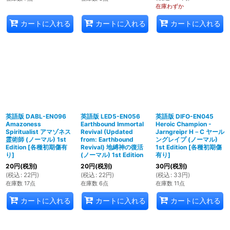
在庫わずか
カートに入れる
カートに入れる
カートに入れる
英語版 DABL-EN096
英語版 LED5-EN056
英語版 DIFO-EN045
Amazoness
Earthbound Immortal
Heroic Champion -
Spiritualist アマゾネス
Revival (Updated
Jarngreipr H－C ヤール
霊術師 (ノーマル) 1st
from: Earthbound
ングレイプ (ノーマル)
Edition
[
各種初期傷有
Revival) 地縛神の復活
1st Edition
[
各種初期傷
り
]
(ノーマル) 1st Edition
有り
]
20
円
(税別)
20
円
(税別)
30
円
(税別)
(
税込
:
22
円
)
(
税込
:
22
円
)
(
税込
:
33
円
)
在庫数 17点
在庫数 6点
在庫数 11点
カートに入れる
カートに入れる
カートに入れる