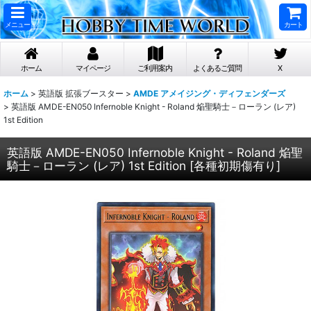
メニュー
カート
ホーム
マイページ
ご利用案内
よくあるご質問
X
ホーム
>
英語版 拡張ブースター
>
AMDE アメイジング・ディフェンダーズ
>
英語版 AMDE-EN050 Infernoble Knight - Roland 焔聖騎士－ローラン (レア)
1st Edition
英語版 AMDE-EN050 Infernoble Knight - Roland 焔聖
騎士－ローラン (レア) 1st Edition
[
各種初期傷有り
]