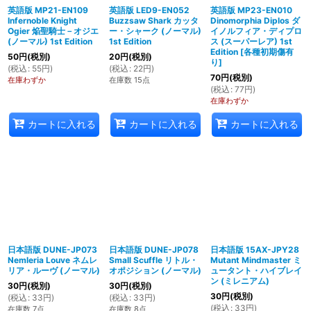
英語版 MP21-EN109
英語版 LED9-EN052
英語版 MP23-EN010
Infernoble Knight
Buzzsaw Shark カッタ
Dinomorphia Diplos ダ
Ogier 焔聖騎士－オジエ
ー・シャーク (ノーマル)
イノルフィア・ディプロ
(ノーマル) 1st Edition
1st Edition
ス (スーパーレア) 1st
Edition
[
各種初期傷有
50
円
(税別)
20
円
(税別)
り
]
(
税込
:
55
円
)
(
税込
:
22
円
)
70
円
(税別)
在庫わずか
在庫数 15点
(
税込
:
77
円
)
在庫わずか
カートに入れる
カートに入れる
カートに入れる
日本語版 DUNE-JP073
日本語版 DUNE-JP078
日本語版 15AX-JPY28
Nemleria Louve ネムレ
Small Scuffle リトル・
Mutant Mindmaster ミ
リア・ルーヴ (ノーマル)
オポジション (ノーマル)
ュータント・ハイブレイ
ン (ミレニアム)
30
円
(税別)
30
円
(税別)
30
円
(税別)
(
税込
:
33
円
)
(
税込
:
33
円
)
(
税込
:
33
円
)
在庫数 7点
在庫数 8点