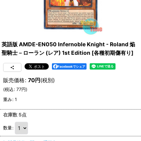
英語版 AMDE-EN050 Infernoble Knight - Roland 焔
聖騎士－ローラン (レア) 1st Edition
[
各種初期傷有り
]
Facebookでシェア
販売価格
:
70
円
(税別)
(
税込
:
77
円
)
重み
:
1
在庫数 5点
数量
: