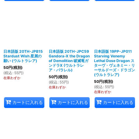
日本語版 20TH-JPB15
日本語版 20TH-JPC59
日本語版 19PP-JP011
Stardust Wish 星屑の
Gandora-X the Dragon
Starving Venemy
願い (ウルトラレア)
of Demolition 破滅竜ガ
Lethal Dose Dragon ス
ンドラX (ウルトラレ
ターヴ・ヴェネミー・リ
50
円
(税別)
ア・パラレル)
ーサルドーズ・ドラゴン
(
税込
:
55
円
)
(ウルトラレア)
50
円
(税別)
在庫わずか
50
円
(税別)
(
税込
:
55
円
)
(
税込
:
55
円
)
在庫わずか
在庫わずか
カートに入れる
カートに入れる
カートに入れる