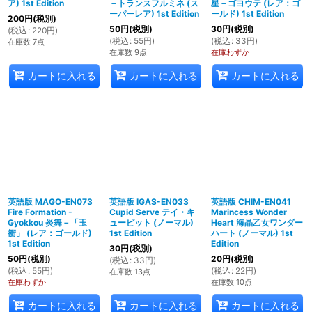
ア) 1st Edition
－トランスフルミネ (ス
星－ゴヨウテ (レア：ゴ
ーパーレア) 1st Edition
ールド) 1st Edition
200
円
(税別)
50
円
(税別)
30
円
(税別)
(
税込
:
220
円
)
(
税込
:
55
円
)
(
税込
:
33
円
)
在庫数 7点
在庫数 9点
在庫わずか
カートに入れる
カートに入れる
カートに入れる
英語版 MAGO-EN073
英語版 IGAS-EN033
英語版 CHIM-EN041
Fire Formation -
Cupid Serve テイ・キ
Marincess Wonder
Gyokkou 炎舞－「玉
ューピット (ノーマル)
Heart 海晶乙女ワンダー
衝」 (レア：ゴールド)
1st Edition
ハート (ノーマル) 1st
1st Edition
Edition
30
円
(税別)
50
円
(税別)
20
円
(税別)
(
税込
:
33
円
)
(
税込
:
55
円
)
(
税込
:
22
円
)
在庫数 13点
在庫わずか
在庫数 10点
カートに入れる
カートに入れる
カートに入れる