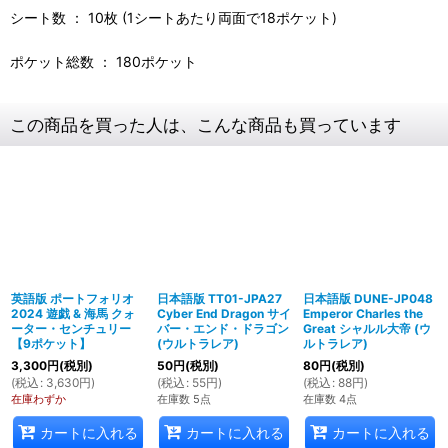
シート数 ： 10枚 (1シートあたり両面で18ポケット)
ポケット総数 ： 180ポケット
この商品を買った人は、こんな商品も買っています
英語版 ポートフォリオ
日本語版 TT01-JPA27
日本語版 DUNE-JP048
2024 遊戯 & 海馬 クォ
Cyber End Dragon サイ
Emperor Charles the
ーター・センチュリー
バー・エンド・ドラゴン
Great シャルル大帝 (ウ
【9ポケット】
(ウルトラレア)
ルトラレア)
3,300
円
(税別)
50
円
(税別)
80
円
(税別)
(
税込
:
3,630
円
)
(
税込
:
55
円
)
(
税込
:
88
円
)
在庫わずか
在庫数 5点
在庫数 4点
カートに入れる
カートに入れる
カートに入れる