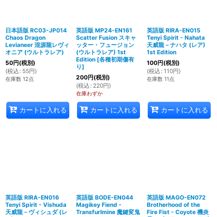
日本語版 RC03-JP014
英語版 MP24-EN161
英語版 RIRA-EN015
Chaos Dragon
Scatter Fusion スキャ
Tenyi Spirit - Nahata
Levianeer 混源龍レヴィ
ッター・フュージョン
天威龍－ナハタ (レア)
オニア (ウルトラレア)
(ウルトラレア) 1st
1st Edition
Edition
[
各種初期傷有
50
円
(税別)
100
円
(税別)
り
]
(
税込
:
55
円
)
(
税込
:
110
円
)
200
円
(税別)
在庫数 12点
在庫数 11点
(
税込
:
220
円
)
在庫わずか
カートに入れる
カートに入れる
カートに入れる
英語版 RIRA-EN016
英語版 BODE-EN044
英語版 MAGO-EN072
Tenyi Spirit - Vishuda
Magikey Fiend -
Brotherhood of the
天威龍－ヴィシュダ (レ
Transfurlmine 魔鍵変鬼
Fire Fist - Coyote 機炎