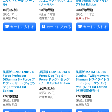
ニック・グール (ノーマ
ルゴニック・ケルベロス
聖夜の降臨 (ウルトラレ
ル)
(ノーマル)
ア) 1st Edition
10
円
(税別)
10
円
(税別)
300
円
(税別)
(
税込
:
11
円
)
(
税込
:
11
円
)
(
税込
:
330
円
)
在庫数 15点
在庫数 15点
在庫わずか
カートに入れる
カートに入れる
カートに入れる
英語版 BLVO-EN012 S-
英語版 LIOV-EN014 S-
英語版 MZTM-EN075
Force Professor
Force Dog Tag S－
Lumina, Twilightsworn
DiGamma S－Force プ
Force ドッグ・タッグ
Shaman トワイライトロ
ロフェッサー・ディガン
(ノーマル) 1st Edition
ード・シャーマン ルミ
マ (ノーマル) 1st
ナス (レア) 1st Edition
20
円
(税別)
Edition
[
各種初期傷有り
]
(
税込
:
22
円
)
20
円
(税別)
20
円
(税別)
在庫数 8点
(
税込
:
22
円
)
(
税込
:
22
円
)
在庫数 11点
在庫数 7点