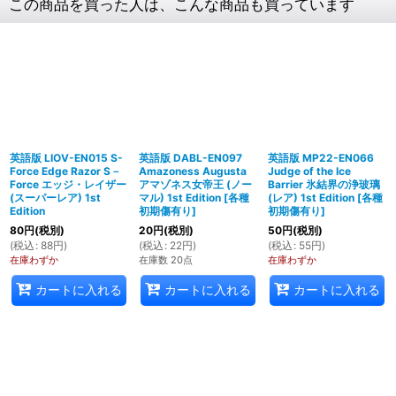
この商品を買った人は、こんな商品も買っています
英語版 LIOV-EN015 S-
英語版 DABL-EN097
英語版 MP22-EN066
Force Edge Razor S－
Amazoness Augusta
Judge of the Ice
Force エッジ・レイザー
アマゾネス女帝王 (ノー
Barrier 氷結界の浄玻璃
(スーパーレア) 1st
マル) 1st Edition
[
各種
(レア) 1st Edition
[
各種
Edition
初期傷有り
]
初期傷有り
]
80
円
(税別)
20
円
(税別)
50
円
(税別)
(
税込
:
88
円
)
(
税込
:
22
円
)
(
税込
:
55
円
)
在庫わずか
在庫数 20点
在庫わずか
カートに入れる
カートに入れる
カートに入れる