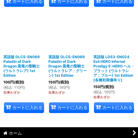
カートに入れる
カートに入れる
カートに入れる
英語版 DLCS-EN069
英語版 DLCS-EN069
英語版 LDS3-EN024
Paladin of Dark
Paladin of Dark
Evil HERO Infernal
Dragon 黒竜の聖騎士
Dragon 黒竜の聖騎士
Prodigy E-HERO ヘル・
(ウルトラレア) 1st
(ウルトラレア：グリー
ブラット (ウルトラレ
Edition
ン) 1st Edition
ア：ブルー) 1st Edition
[
各種初期傷有り
]
100
円
(税別)
150
円
(税別)
150
円
(税別)
(
税込
:
110
円
)
(
税込
:
165
円
)
(
税込
:
165
円
)
在庫わずか
在庫わずか
在庫わずか
カートに入れる
カートに入れる
カートに入れる
ホーム