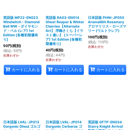
英語版 MP22-EN023
英語版 RA03-EN014
日本語版 PHNI-JP050
Windwitch - Diamond
Ghost Reaper & Winter
Aromalilith Rosemary
Bell WW－ダイヤモン
Cherries【Alternate
アロマリリス－ローズマ
ド・ベル (レア) 1st
Art】 浮幽さくら【イラ
リー (ウルトラレア)
Edition
[
各種初期傷有
スト違い】 (スーパーレ
100
円
(税別)
り
]
ア) 1st Edition
[
各種初
(
税込
:
110
円
)
期傷有り
]
50
円
(税別)
在庫わずか
40
円
(税別)
(
税込
:
55
円
)
(
税込
:
44
円
)
在庫わずか
在庫わずか
カートに入れる
カートに入れる
カートに入れる
日本語版 LVAL-JP013
日本語版 LVAL-JP014
英語版 GFTP-EN034
Gorgonic Ghoul ゴルゴ
Gorgonic Cerberus ゴ
Starry Knight Arrival