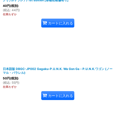
ク (ウルトラレア) 1st Edition
[
各種初期傷有り
]
40
円
(税別)
(
税込
:
44
円
)
在庫わずか
カートに入れる
日本語版 DBGC-JP002 Gagaku-P.U.N.K. Wa Gon Ga－P.U.N.K.ワゴン (ノー
マル・パラレル)
50
円
(税別)
(
税込
:
55
円
)
在庫わずか
カートに入れる