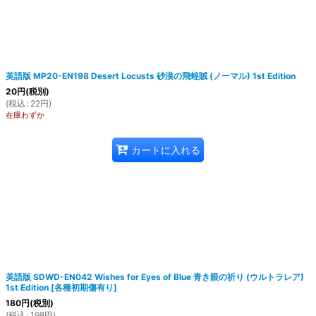
英語版 MP20-EN198 Desert Locusts 砂漠の飛蝗賊 (ノーマル) 1st Edition
20
円
(税別)
(
税込
:
22
円
)
在庫わずか
カートに入れる
英語版 SDWD-EN042 Wishes for Eyes of Blue 青き眼の祈り (ウルトラレア)
1st Edition
[
各種初期傷有り
]
180
円
(税別)
(
税込
:
198
円
)