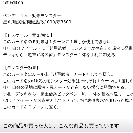
1st Edition
ペンデュラム・効果モンスター
星８/地属性/機械族/攻1000/守3500
【Ｐスケール：青１/赤１】
このカード名のＰ効果は１ターンに１度しか使用できない。
(1)：自分フィールドに「超重武者」モンスターが存在する場合に発
デッキから「超重武者装留」モンスター１体を手札に加える。
【モンスター効果】
このカード名はルール上「超重武者」カードとしても扱う。
このカード名の(1)(2)のモンスター効果はそれぞれ１ターンに１度し
(1)：自分の墓地に魔法・罠カードが存在しない場合に発動できる。
手札・デッキから「超重僧兵ビッグベン－K」１体を墓地へ送り、こ
(2)：このカードがＳ素材としてＥＸデッキに表側表示で加わった場
このカードをＰゾーンに置く。
この商品を買った人は、こんな商品も買っています