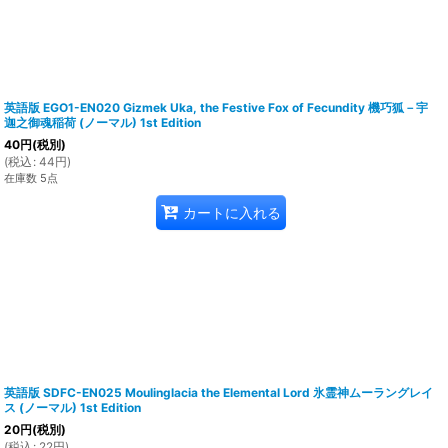
英語版 EGO1-EN020 Gizmek Uka, the Festive Fox of Fecundity 機巧狐－宇
迦之御魂稲荷 (ノーマル) 1st Edition
40
円
(税別)
(
税込
:
44
円
)
在庫数 5点
カートに入れる
英語版 SDFC-EN025 Moulinglacia the Elemental Lord 氷霊神ムーラングレイ
ス (ノーマル) 1st Edition
20
円
(税別)
(
税込
:
22
円
)