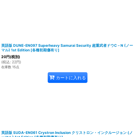
英語版 DUNE-EN097 Superheavy Samurai Security 超重武者ドウC－N (ノー
マル) 1st Edition
[
各種初期傷有り
]
20
円
(税別)
(
税込
:
22
円
)
在庫数 15点
カートに入れる
英語版 SUDA-EN061 Crystron Inclusion クリストロン・インクルージョン (ノ