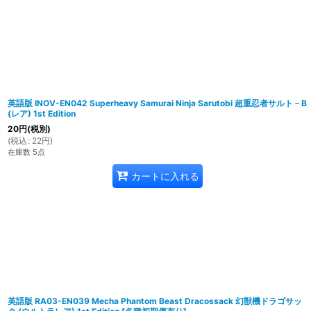
英語版 INOV-EN042 Superheavy Samurai Ninja Sarutobi 超重忍者サルト－B
(レア) 1st Edition
20
円
(税別)
(
税込
:
22
円
)
在庫数 5点
カートに入れる
英語版 RA03-EN039 Mecha Phantom Beast Dracossack 幻獣機ドラゴサッ