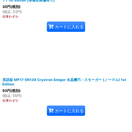
ア) 1st Edition
[
各種初期傷有り
]
30
円
(税別)
(
税込
:
33
円
)
在庫わずか
カートに入れる
英語版 MP17-EN138 Crystron Smiger 水晶機巧－スモーガー (ノーマル) 1st
Edition
50
円
(税別)
(
税込
:
55
円
)
在庫わずか
カートに入れる