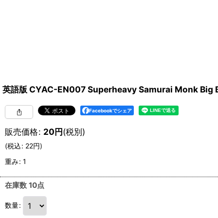
英語版 CYAC-EN007 Superheavy Samurai Monk Bi
Facebookでシェア
販売価格
:
20
円
(税別)
(
税込
:
22
円
)
重み
:
1
在庫数 10点
数量
: