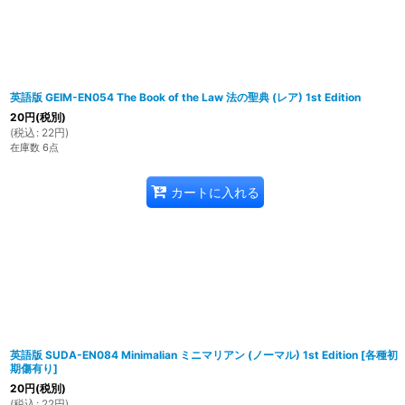
英語版 GEIM-EN054 The Book of the Law 法の聖典 (レア) 1st Edition
20
円
(税別)
(
税込
:
22
円
)
在庫数 6点
カートに入れる
英語版 SUDA-EN084 Minimalian ミニマリアン (ノーマル) 1st Edition
[
各種初
期傷有り
]
20
円
(税別)
(
税込
:
22
円
)