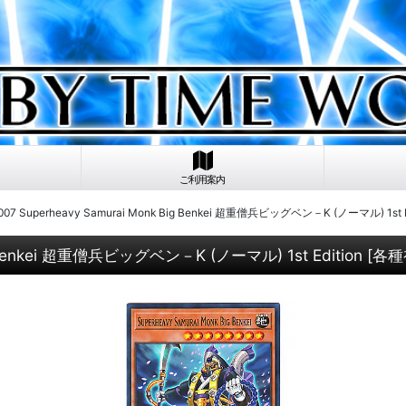
ご利用案内
7 Superheavy Samurai Monk Big Benkei 超重僧兵ビッグベン－K (ノーマル) 1st Ed
g Benkei 超重僧兵ビッグベン－K (ノーマル) 1st Edition
[
各種