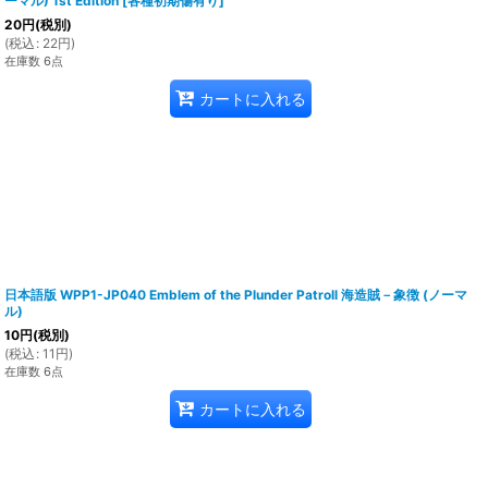
ーマル) 1st Edition
[
各種初期傷有り
]
20
円
(税別)
(
税込
:
22
円
)
在庫数 6点
カートに入れる
日本語版 WPP1-JP040 Emblem of the Plunder Patroll 海造賊－象徴 (ノーマ
ル)
10
円
(税別)
(
税込
:
11
円
)
在庫数 6点
カートに入れる