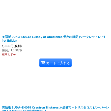
英語版 LCKC-EN042 Lullaby of Obedience 天声の服従 (シークレットレア)
1st Edition
1,500
円
(税別)
(
税込
:
1,650
円
)
在庫わずか
カートに入れる
英語版 SUDA-EN019 Crystron Tristaros 水晶機巧－トリスタロス (スーパーレ