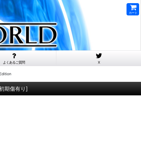
カート
よくあるご質問
X
ition
初期傷有り
]