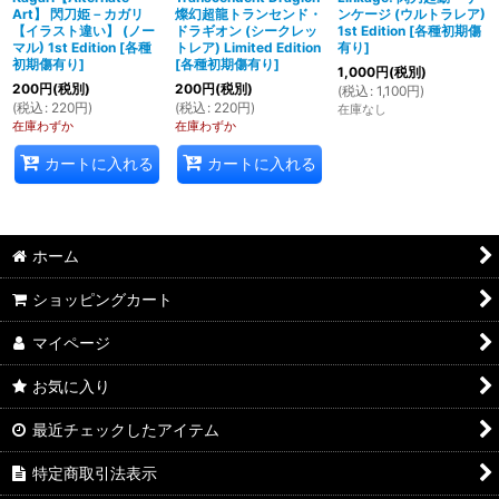
Art】 閃刀姫－カガリ
燦幻超龍トランセンド・
ンケージ (ウルトラレア)
【イラスト違い】 (ノー
ドラギオン (シークレッ
1st Edition
[
各種初期傷
マル) 1st Edition
[
各種
トレア) Limited Edition
有り
]
初期傷有り
]
[
各種初期傷有り
]
1,000
円
(税別)
200
円
(税別)
200
円
(税別)
(
税込
:
1,100
円
)
(
税込
:
220
円
)
(
税込
:
220
円
)
在庫なし
在庫わずか
在庫わずか
カートに入れる
カートに入れる
ホーム
ショッピングカート
マイページ
お気に入り
最近チェックしたアイテム
特定商取引法表示