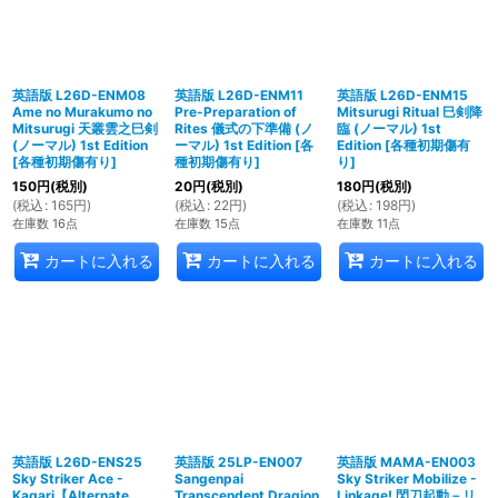
英語版 L26D-ENM08
英語版 L26D-ENM11
英語版 L26D-ENM15
Ame no Murakumo no
Pre-Preparation of
Mitsurugi Ritual 巳剣降
Mitsurugi 天叢雲之巳剣
Rites 儀式の下準備 (ノ
臨 (ノーマル) 1st
(ノーマル) 1st Edition
ーマル) 1st Edition
[
各
Edition
[
各種初期傷有
[
各種初期傷有り
]
種初期傷有り
]
り
]
150
円
(税別)
20
円
(税別)
180
円
(税別)
(
税込
:
165
円
)
(
税込
:
22
円
)
(
税込
:
198
円
)
在庫数 16点
在庫数 15点
在庫数 11点
カートに入れる
カートに入れる
カートに入れる
英語版 L26D-ENS25
英語版 25LP-EN007
英語版 MAMA-EN003
Sky Striker Ace -
Sangenpai
Sky Striker Mobilize -
Kagari【Alternate
Transcendent Dragion
Linkage! 閃刀起動－リ