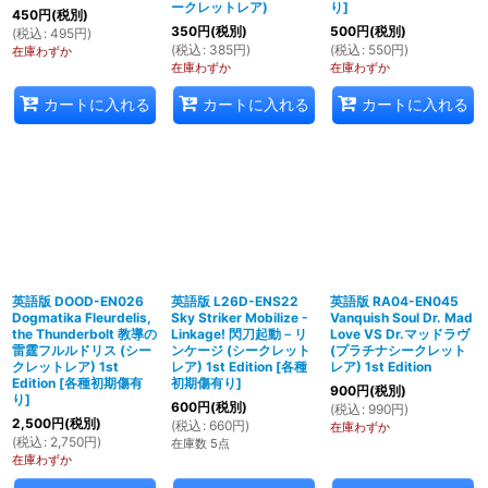
ークレットレア)
り
]
450
円
(税別)
350
円
(税別)
500
円
(税別)
(
税込
:
495
円
)
(
税込
:
385
円
)
(
税込
:
550
円
)
在庫わずか
在庫わずか
在庫わずか
カートに入れる
カートに入れる
カートに入れる
英語版 DOOD-EN026
英語版 L26D-ENS22
英語版 RA04-EN045
Dogmatika Fleurdelis,
Sky Striker Mobilize -
Vanquish Soul Dr. Mad
the Thunderbolt 教導の
Linkage! 閃刀起動－リ
Love VS Dr.マッドラヴ
雷霆フルルドリス (シー
ンケージ (シークレット
(プラチナシークレット
クレットレア) 1st
レア) 1st Edition
[
各種
レア) 1st Edition
Edition
[
各種初期傷有
初期傷有り
]
900
円
(税別)
り
]
600
円
(税別)
(
税込
:
990
円
)
2,500
円
(税別)
(
税込
:
660
円
)
在庫わずか
(
税込
:
2,750
円
)
在庫数 5点
在庫わずか