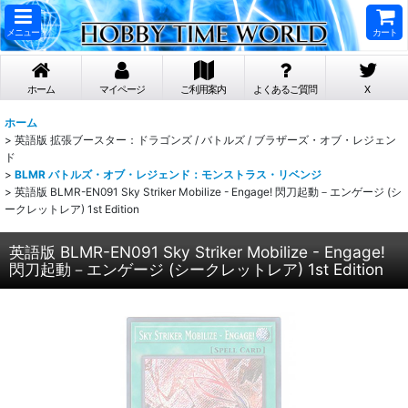
メニュー
カート
ホーム
マイページ
ご利用案内
よくあるご質問
X
ホーム
>
英語版 拡張ブースター：ドラゴンズ / バトルズ / ブラザーズ・オブ・レジェン
ド
>
BLMR バトルズ・オブ・レジェンド：モンストラス・リベンジ
>
英語版 BLMR-EN091 Sky Striker Mobilize - Engage! 閃刀起動－エンゲージ (シ
ークレットレア) 1st Edition
英語版 BLMR-EN091 Sky Striker Mobilize - Engage!
閃刀起動－エンゲージ (シークレットレア) 1st Edition