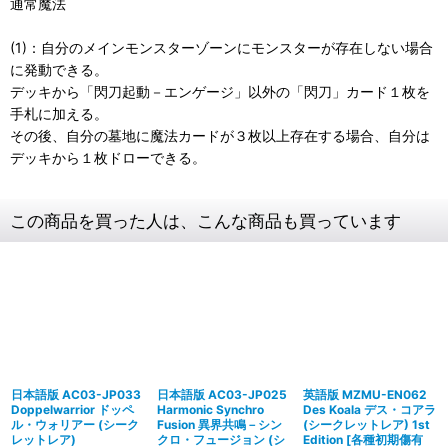
通常魔法
(1)：自分のメインモンスターゾーンにモンスターが存在しない場合
に発動できる。
デッキから「閃刀起動－エンゲージ」以外の「閃刀」カード１枚を
手札に加える。
その後、自分の墓地に魔法カードが３枚以上存在する場合、自分は
デッキから１枚ドローできる。
この商品を買った人は、こんな商品も買っています
日本語版 AC03-JP033
日本語版 AC03-JP025
英語版 MZMU-EN062
Doppelwarrior ドッペ
Harmonic Synchro
Des Koala デス・コアラ
ル・ウォリアー (シーク
Fusion 異界共鳴－シン
(シークレットレア) 1st
レットレア)
クロ・フュージョン (シ
Edition
[
各種初期傷有