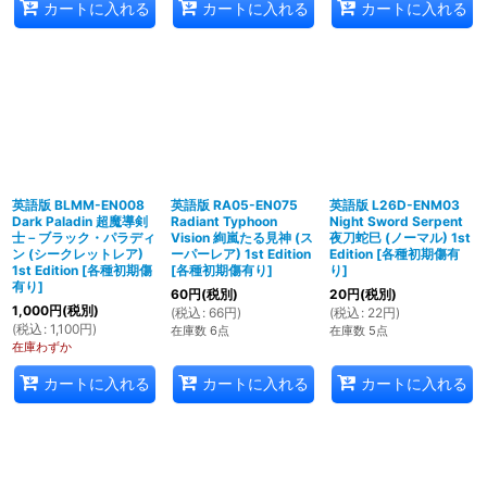
カートに入れる
カートに入れる
カートに入れる
英語版 BLMM-EN008
英語版 RA05-EN075
英語版 L26D-ENM03
Dark Paladin 超魔導剣
Radiant Typhoon
Night Sword Serpent
士－ブラック・パラディ
Vision 絢嵐たる見神 (ス
夜刀蛇巳 (ノーマル) 1st
ン (シークレットレア)
ーパーレア) 1st Edition
Edition
[
各種初期傷有
1st Edition
[
各種初期傷
[
各種初期傷有り
]
り
]
有り
]
60
円
(税別)
20
円
(税別)
1,000
円
(税別)
(
税込
:
66
円
)
(
税込
:
22
円
)
(
税込
:
1,100
円
)
在庫数 6点
在庫数 5点
在庫わずか
カートに入れる
カートに入れる
カートに入れる