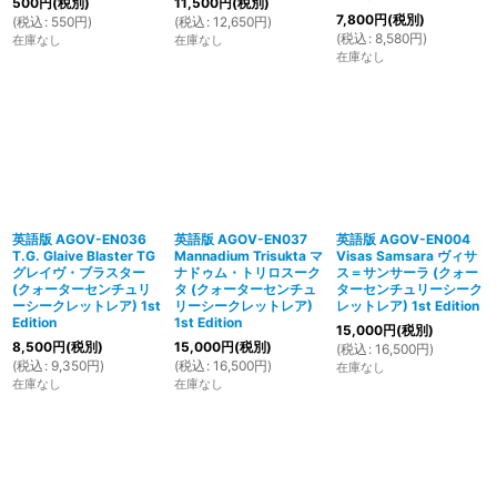
500
円
(税別)
11,500
円
(税別)
7,800
円
(税別)
(
税込
:
550
円
)
(
税込
:
12,650
円
)
(
税込
:
8,580
円
)
在庫なし
在庫なし
在庫なし
英語版 AGOV-EN036
英語版 AGOV-EN037
英語版 AGOV-EN004
T.G. Glaive Blaster TG
Mannadium Trisukta マ
Visas Samsara ヴィサ
グレイヴ・ブラスター
ナドゥム・トリロスーク
ス＝サンサーラ (クォー
(クォーターセンチュリ
タ (クォーターセンチュ
ターセンチュリーシーク
ーシークレットレア) 1st
リーシークレットレア)
レットレア) 1st Edition
Edition
1st Edition
15,000
円
(税別)
8,500
円
(税別)
15,000
円
(税別)
(
税込
:
16,500
円
)
(
税込
:
9,350
円
)
(
税込
:
16,500
円
)
在庫なし
在庫なし
在庫なし