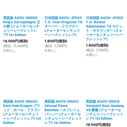
英語版 AGOV-EN058
日本語版 AGOV-JP035
日本語版 AGOV-JP003
King's Sarcophagus 王
T.G. Over Dragonar TG
T.G. Rocket
の棺 (クォーターセンチ
オーバー・ドラグナー
Salamander TG ロケッ
ュリーシークレットレ
(クォーターセンチュリ
ト・サラマンダー (クォ
ア) 1st Edition
ーシークレットレア)
ーターセンチュリーシー
クレットレア)
14,000
円
(税別)
1,600
円
(税別)
1,600
円
(税別)
(
税込
:
15,400
円
)
(
税込
:
1,760
円
)
(
税込
:
1,760
円
)
在庫なし
在庫なし
在庫なし
英語版 AGOV-EN020
英語版 AGOV-EN043
英語版 AGOV-EN018
Dark Hole Dragon ブラ
Infernal Flame
Vanquish Soul Jiaolong
ック・ホール・ドラゴン
Banshee ヘルフレイム
VS 蛟龍 (クォーターセ
(クォーターセンチュリ
バンシー (クォーターセ
ンチュリーシークレット
ーシークレットレア) 1st
ンチュリーシークレット
レア) 1st Edition
Edition
レア) 1st Edition
19,500
円
(税別)