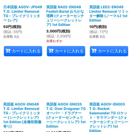
日本語版 AGOV-JP049
英語版 RA02-EN049
英語版 LED2-EN049
T.G. Limiter Removal
Foolish Burial おろかな
Limiter Removal リミッ
TG－ブレイクリミッタ
埋葬 (クォーターセンチ
ター解除 (ノーマル) 1st
ー (レア)
ュリーシークレットレ
Edition
ア) 1st Edition
50
円
(税別)
10
円
(税別)
3,000
円
(税別)
(
税込
:
55
円
)
(
税込
:
11
円
)
(
税込
:
3,300
円
)
在庫数 4点
在庫数 8点
在庫わずか
カートに入れる
カートに入れる
カートに入れる
英語版 AGOV-EN049
英語版 AGOV-EN035
英語版 AGOV-EN003
T.G. Limiter Removal
T.G. Over Dragonar TG
T.G. Rocket
TG－ブレイクリミッタ
オーバー・ドラグナー
Salamander TG ロケッ
ー (シークレットレア)
(クォーターセンチュリ
ト・サラマンダー (クォ
1st Edition
[
各種初期傷
ーシークレットレア) 1st
ーターセンチュリーシー
有り
]
Edition
クレットレア) 1st
Edition