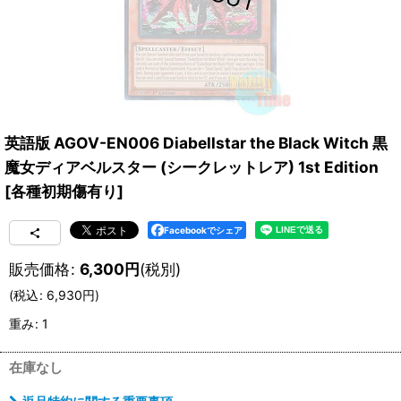
英語版 AGOV-EN006 Diabellstar the Black Witch 黒
魔女ディアベルスター (シークレットレア) 1st Edition
[
各種初期傷有り
]
Facebookでシェア
販売価格
:
6,300
円
(税別)
(
税込
:
6,930
円
)
重み
:
1
在庫なし