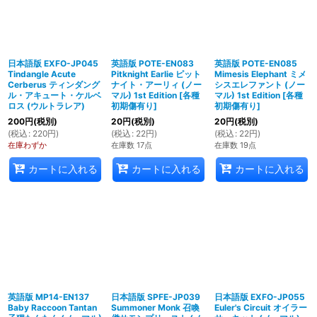
日本語版 EXFO-JP045
英語版 POTE-EN083
英語版 POTE-EN085
Tindangle Acute
Pitknight Earlie ピット
Mimesis Elephant ミメ
Cerberus ティンダング
ナイト・アーリィ (ノー
シスエレファント (ノー
ル・アキュート・ケルベ
マル) 1st Edition
[
各種
マル) 1st Edition
[
各種
ロス (ウルトラレア)
初期傷有り
]
初期傷有り
]
200
円
(税別)
20
円
(税別)
20
円
(税別)
(
税込
:
220
円
)
(
税込
:
22
円
)
(
税込
:
22
円
)
在庫わずか
在庫数 17点
在庫数 19点
カートに入れる
カートに入れる
カートに入れる
英語版 MP14-EN137
日本語版 SPFE-JP039
日本語版 EXFO-JP055
Baby Raccoon Tantan
Summoner Monk 召喚
Euler's Circuit オイラー