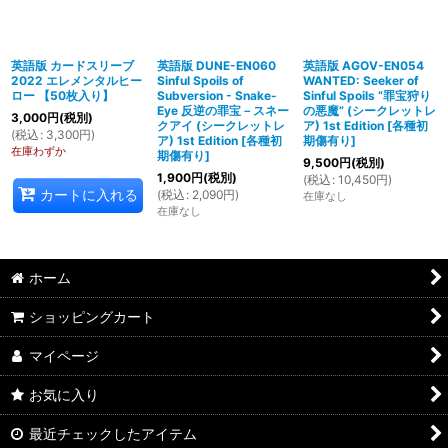
英語版 カードスリーブ
英語版 DUNE-EN060
英語版 AGOV-EN054
2022 エレメンタルヒー
Sinful Spoils of
WANTED: Seeker of
ロー 【50枚入り】
Subversion - Snake-
Sinful Spoils “罪宝狩り
Eye 反逆の罪宝－スネー
の悪魔” (シークレットレ
3,000
円
(税別)
クアイ (シークレットレ
ア) 1st Edition
[
各種初
(
税込
:
3,300
円
)
ア) 1st Edition
[
各種初
期傷有り
]
在庫わずか
期傷有り
]
9,500
円
(税別)
1,900
円
(税別)
(
税込
:
10,450
円
)
カートに入れる
(
税込
:
2,090
円
)
在庫なし
在庫なし
ホーム
ショッピングカート
マイページ
お気に入り
最近チェックしたアイテム