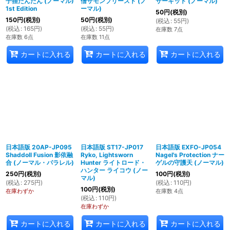
子狸たんたん (ノーマル)
僧サモンプリースト (ノ
サーキット (ノーマル)
1st Edition
ーマル)
50
円
(税別)
150
円
(税別)
50
円
(税別)
(
税込
:
55
円
)
(
税込
:
165
円
)
(
税込
:
55
円
)
在庫数 7点
在庫数 6点
在庫数 11点
カートに入れる
カートに入れる
カートに入れる
日本語版 20AP-JP095
日本語版 ST17-JP017
日本語版 EXFO-JP054
Shaddoll Fusion 影依融
Ryko, Lightsworn
Nagel's Protection ナー
合 (ノーマル・パラレル)
Hunter ライトロード・
ゲルの守護天 (ノーマル)
ハンター ライコウ (ノー
250
円
(税別)
100
円
(税別)
マル)
(
税込
:
275
円
)
(
税込
:
110
円
)
100
円
(税別)
在庫わずか
在庫数 4点
(
税込
:
110
円
)
在庫わずか
カートに入れる
カートに入れる
カートに入れる