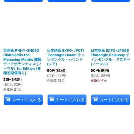
英語版 PHHY-EN083
日本語版 EXFO-JP011
日本語版 EXFO-JP069
Diabolantis the
Tindangle Hound ティ
Tindangle Delaunay テ
Menacing Mantis 魔螂
ンダングル・ハウンド
ィンダングル・ドロネー
ディアボランティス (ノ
(レア)
(ノーマル)
ーマル) 1st Edition
[
各
50
円
(税別)
50
円
(税別)
種初期傷有り
]
(
税込
:
55
円
)
(
税込
:
55
円
)
20
円
(税別)
在庫数 13点
在庫わずか
(
税込
:
22
円
)
在庫数 21点
カートに入れる
カートに入れる
カートに入れる