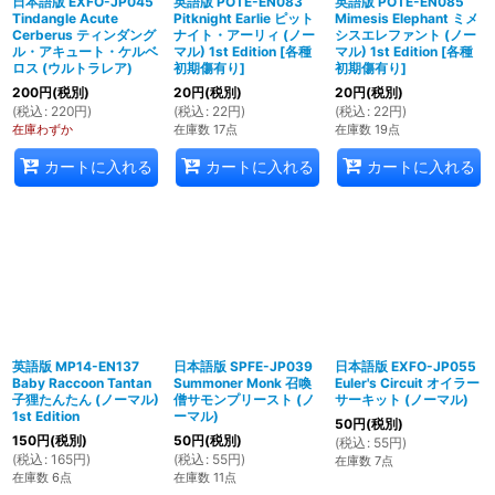
日本語版 EXFO-JP045
英語版 POTE-EN083
英語版 POTE-EN085
Tindangle Acute
Pitknight Earlie ピット
Mimesis Elephant ミメ
Cerberus ティンダング
ナイト・アーリィ (ノー
シスエレファント (ノー
ル・アキュート・ケルベ
マル) 1st Edition
[
各種
マル) 1st Edition
[
各種
ロス (ウルトラレア)
初期傷有り
]
初期傷有り
]
200
円
(税別)
20
円
(税別)
20
円
(税別)
(
税込
:
220
円
)
(
税込
:
22
円
)
(
税込
:
22
円
)
在庫わずか
在庫数 17点
在庫数 19点
カートに入れる
カートに入れる
カートに入れる
英語版 MP14-EN137
日本語版 SPFE-JP039
日本語版 EXFO-JP055
Baby Raccoon Tantan
Summoner Monk 召喚
Euler's Circuit オイラー
子狸たんたん (ノーマル)
僧サモンプリースト (ノ
サーキット (ノーマル)
1st Edition
ーマル)
50
円
(税別)
150
円
(税別)
50
円
(税別)
(
税込
:
55
円
)
(
税込
:
165
円
)
(
税込
:
55
円
)
在庫数 7点
在庫数 6点
在庫数 11点