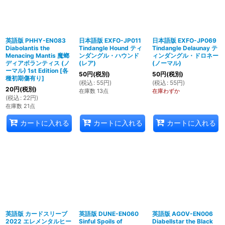
英語版 PHHY-EN083
日本語版 EXFO-JP011
日本語版 EXFO-JP069
Diabolantis the
Tindangle Hound ティ
Tindangle Delaunay テ
Menacing Mantis 魔螂
ンダングル・ハウンド
ィンダングル・ドロネー
ディアボランティス (ノ
(レア)
(ノーマル)
ーマル) 1st Edition
[
各
50
円
(税別)
50
円
(税別)
種初期傷有り
]
(
税込
:
55
円
)
(
税込
:
55
円
)
20
円
(税別)
在庫数 13点
在庫わずか
(
税込
:
22
円
)
在庫数 21点
カートに入れる
カートに入れる
カートに入れる
英語版 カードスリーブ
英語版 DUNE-EN060
英語版 AGOV-EN006
2022 エレメンタルヒー
Sinful Spoils of
Diabellstar the Black