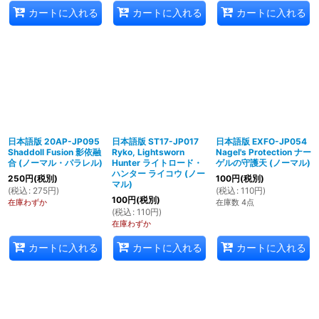
カートに入れる
カートに入れる
カートに入れる
日本語版 20AP-JP095
日本語版 ST17-JP017
日本語版 EXFO-JP054
Shaddoll Fusion 影依融
Ryko, Lightsworn
Nagel's Protection ナー
合 (ノーマル・パラレル)
Hunter ライトロード・
ゲルの守護天 (ノーマル)
ハンター ライコウ (ノー
250
円
(税別)
100
円
(税別)
マル)
(
税込
:
275
円
)
(
税込
:
110
円
)
100
円
(税別)
在庫わずか
在庫数 4点
(
税込
:
110
円
)
在庫わずか
カートに入れる
カートに入れる
カートに入れる