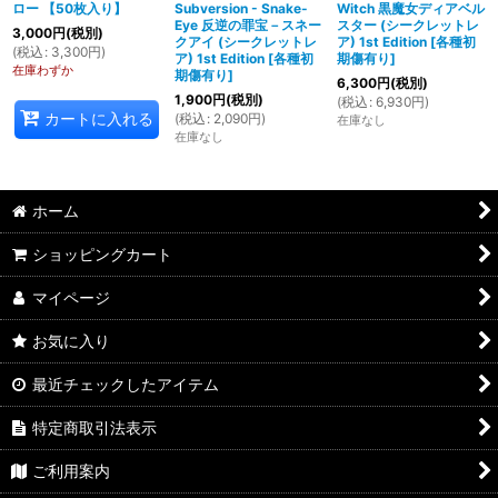
ロー 【50枚入り】
Subversion - Snake-
Witch 黒魔女ディアベル
Eye 反逆の罪宝－スネー
スター (シークレットレ
3,000
円
(税別)
クアイ (シークレットレ
ア) 1st Edition
[
各種初
(
税込
:
3,300
円
)
ア) 1st Edition
[
各種初
期傷有り
]
在庫わずか
期傷有り
]
6,300
円
(税別)
1,900
円
(税別)
(
税込
:
6,930
円
)
カートに入れる
(
税込
:
2,090
円
)
在庫なし
在庫なし
ホーム
ショッピングカート
マイページ
お気に入り
最近チェックしたアイテム
特定商取引法表示
ご利用案内