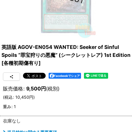
英語版 AGOV-EN054 WANTED: Seeker of Sinful
Spoils “罪宝狩りの悪魔” (シークレットレア) 1st Edition
[
各種初期傷有り
]
Facebookでシェア
販売価格
:
9,500
円
(税別)
(
税込
:
10,450
円
)
重み
:
1
在庫なし