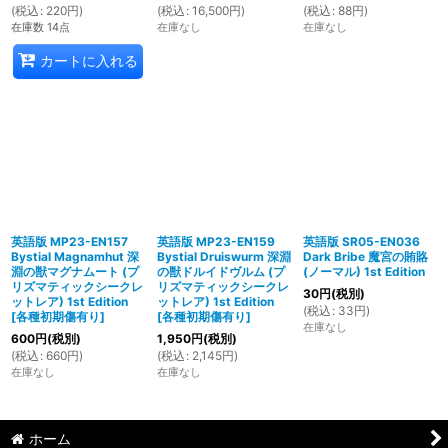
(
税込
:
220
円
)
(
税込
:
16,500
円
)
(
税込
:
88
円
)
在庫数 14点
在庫なし
在庫なし
カートに入れる
英語版 MP23-EN157
英語版 MP23-EN159
英語版 SR05-EN036
Bystial Magnamhut 深
Bystial Druiswurm 深淵
Dark Bribe 魔宮の賄賂
淵の獣マグナムート (プ
の獣ドルイドヴルム (プ
(ノーマル) 1st Edition
リズマティックシークレ
リズマティックシークレ
30
円
(税別)
ットレア) 1st Edition
ットレア) 1st Edition
(
税込
:
33
円
)
[
各種初期傷有り
]
[
各種初期傷有り
]
在庫なし
600
円
(税別)
1,950
円
(税別)
(
税込
:
660
円
)
(
税込
:
2,145
円
)
在庫なし
在庫なし
ホーム