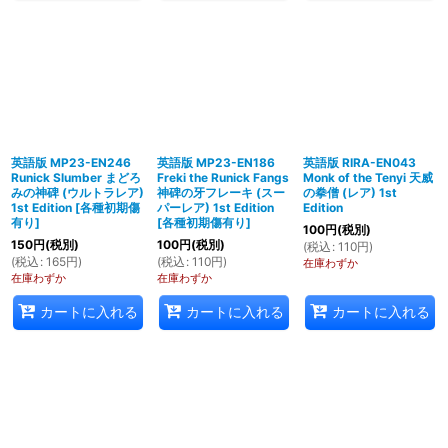
英語版 MP23-EN246
英語版 MP23-EN186
英語版 RIRA-EN043
Runick Slumber まどろ
Freki the Runick Fangs
Monk of the Tenyi 天威
みの神碑 (ウルトラレア)
神碑の牙フレーキ (スー
の拳僧 (レア) 1st
1st Edition
[
各種初期傷
パーレア) 1st Edition
Edition
有り
]
[
各種初期傷有り
]
100
円
(税別)
150
円
(税別)
100
円
(税別)
(
税込
:
110
円
)
(
税込
:
165
円
)
(
税込
:
110
円
)
在庫わずか
在庫わずか
在庫わずか
カートに入れる
カートに入れる
カートに入れる