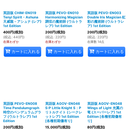
英語版 CHIM-EN019
英語版 PEVO-EN010
英語版 PEVO-EN003
Tenyi Spirit - Ashuna
Harmonizing Magician
Double Iris Magician 虹
天威龍－アシュナ (レア)
調弦の魔術師 (ウルトラ
彩の魔術師 (ウルトラレ
1st Edition
レア) 1st Edition
ア) 1st Edition
400
円
(税別)
200
円
(税別)
200
円
(税別)
(
税込
:
440
円
)
(
税込
:
220
円
)
(
税込
:
220
円
)
在庫わずか
在庫わずか
在庫数 14点
カートに入れる
カートに入れる
カートに入れる
英語版 PEVO-EN008
英語版 AGOV-EN046
英語版 AGOV-EN048
Time Pendulumgraph
S:P Little Knight S：P
Wings of Light 光翼の
時空のペンデュラムグラ
リトルナイト (シークレ
竜 (スーパーレア) 1st
フ (ウルトラレア) 1st
ットレア) 1st Edition
Edition
[
各種初期傷有
Edition
[
各種初期傷有り
]
り
]
200
円
(税別)
15,000
円
(税別)
80
円
(税別)