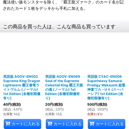
魔法使い族モンスターを除く、「覇王龍ズァーク」のカード名が記
されたカード１枚をデッキから手札に加える。
この商品を買った人は、こんな商品も買っています
英語版 AGOV-EN002
英語版 AGOV-EN069
英語版 CYAC-EN006
Supreme King Dragon
Soul of the Supreme
Superheavy Samurai
Lightwurm 覇王眷竜ラ
Celestial King 覇王天龍
Prodigy Wakaushi 超重
イトヴルム (ノーマル)
の魂 (ノーマル) 1st
神童ワカ－U４ (スーパ
1st Edition
[
各種初期傷
Edition
[
各種初期傷有
ーレア) 1st Edition
[
各
有り
]
り
]
種初期傷有り
]
40
円
(税別)
20
円
(税別)
500
円
(税別)
(
税込
:
44
円
)
(
税込
:
22
円
)
(
税込
:
550
円
)
在庫数 14点
在庫数 13点
在庫わずか
カートに入れる
カートに入れる
カートに入れる