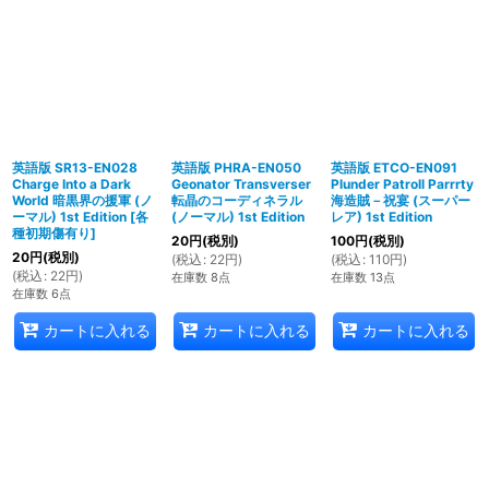
英語版 SR13-EN028
英語版 PHRA-EN050
英語版 ETCO-EN091
Charge Into a Dark
Geonator Transverser
Plunder Patroll Parrrty
World 暗黒界の援軍 (ノ
転晶のコーディネラル
海造賊－祝宴 (スーパー
ーマル) 1st Edition
[
各
(ノーマル) 1st Edition
レア) 1st Edition
種初期傷有り
]
20
円
(税別)
100
円
(税別)
20
円
(税別)
(
税込
:
22
円
)
(
税込
:
110
円
)
(
税込
:
22
円
)
在庫数 8点
在庫数 13点
在庫数 6点
カートに入れる
カートに入れる
カートに入れる