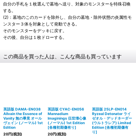
自分の手札を１枚選んで墓地へ送り、対象のモンスターを特殊召喚
する。
(2)：墓地のこのカードを除外し、自分の墓地・除外状態の炎属性モ
ンスター３体を対象として発動できる。
そのモンスターをデッキに戻す。
その後、自分は１枚ドローする。
この商品を買った人は、こんな商品も買っています
英語版 DAMA-EN038
英語版 CYAC-EN056
英語版 25LP-EN014
Allvain the Essence of
Mannadium
Ryzeal Detonator ライ
Vanity 無の畢竟 オール
Imaginings 伍世壊心像
ゼオル・デッドネーダー
ヴェイン (ノーマル) 1st
(ノーマル) 1st Edition
(ウルトラレア) Limited
Edition
[
各種初期傷有り
]
Edition
[
各種初期傷有
り
]
20
円
(税別)
20
円
(税別)