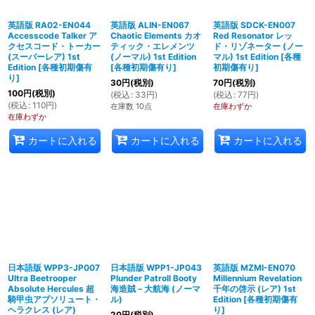
英語版 RA02-EN044
英語版 ALIN-EN067
英語版 SDCK-EN007
Accesscode Talker ア
Chaotic Elements カオ
Red Resonator レッ
クセスコード・トーカー
ティック・エレメンツ
ド・リゾネーター (ノー
(スーパーレア) 1st
(ノーマル) 1st Edition
マル) 1st Edition
[
各種
Edition
[
各種初期傷有
[
各種初期傷有り
]
初期傷有り
]
り
]
30
円
(税別)
70
円
(税別)
100
円
(税別)
(
税込
:
33
円
)
(
税込
:
77
円
)
(
税込
:
110
円
)
在庫数 10点
在庫わずか
在庫わずか
カートに入れる
カートに入れる
カートに入れる
日本語版 WPP3-JP007
日本語版 WPP1-JP043
英語版 MZMI-EN070
Ultra Beetrooper
Plunder Patroll Booty
Millennium Revelation
Absolute Hercules 超
海造賊－大航海 (ノーマ
千年の啓示 (レア) 1st
騎甲虫アブソリュート・
ル)
Edition
[
各種初期傷有
ヘラクレス (レア)
り
]
20
円
(税別)