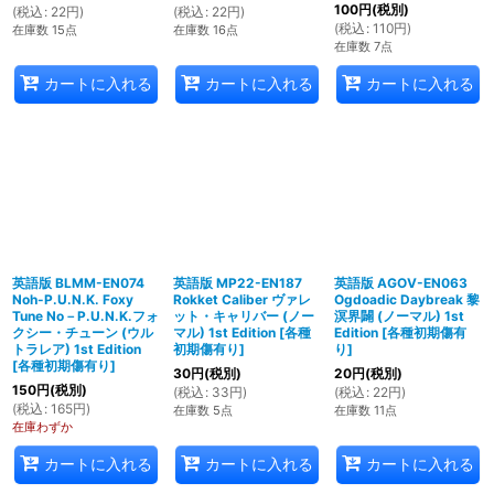
100
円
(税別)
(
税込
:
22
円
)
(
税込
:
22
円
)
(
税込
:
110
円
)
在庫数 15点
在庫数 16点
在庫数 7点
カートに入れる
カートに入れる
カートに入れる
英語版 BLMM-EN074
英語版 MP22-EN187
英語版 AGOV-EN063
Noh-P.U.N.K. Foxy
Rokket Caliber ヴァレ
Ogdoadic Daybreak 黎
Tune No－P.U.N.K.フォ
ット・キャリバー (ノー
溟界闢 (ノーマル) 1st
クシー・チューン (ウル
マル) 1st Edition
[
各種
Edition
[
各種初期傷有
トラレア) 1st Edition
初期傷有り
]
り
]
[
各種初期傷有り
]
30
円
(税別)
20
円
(税別)
150
円
(税別)
(
税込
:
33
円
)
(
税込
:
22
円
)
(
税込
:
165
円
)
在庫数 5点
在庫数 11点
在庫わずか
カートに入れる
カートに入れる
カートに入れる