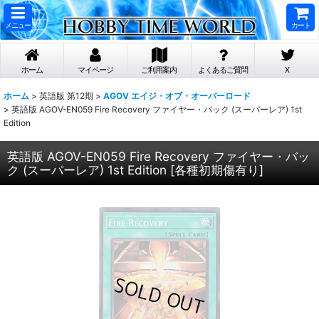
メニュー
カート
ホーム
マイページ
ご利用案内
よくあるご質問
X
ホーム
>
英語版 第12期
>
AGOV エイジ・オブ・オーバーロード
>
英語版 AGOV-EN059 Fire Recovery ファイヤー・バック (スーパーレア) 1st
Edition
英語版 AGOV-EN059 Fire Recovery ファイヤー・バッ
ク (スーパーレア) 1st Edition
[
各種初期傷有り
]