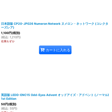
日本語版 CP20-JP026 Numeron Network ヌメロン・ネットワーク (コレクタ
ーズレア)
1,100
円
(税別)
(
税込
:
1,210
円
)
在庫わずか
カートに入れる
英語版 LEDD-ENC15 Odd-Eyes Advent オッドアイズ・アドベント (ノーマル)
1st Edition
50
円
(税別)
(
税込
:
55
円
)