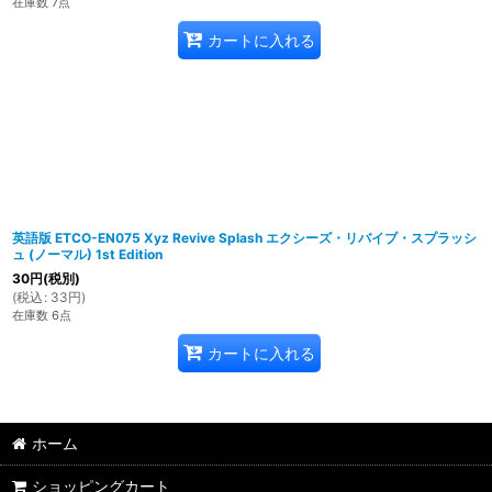
在庫数 7点
カートに入れる
英語版 ETCO-EN075 Xyz Revive Splash エクシーズ・リバイブ・スプラッシ
ュ (ノーマル) 1st Edition
30
円
(税別)
(
税込
:
33
円
)
在庫数 6点
カートに入れる
ホーム
ショッピングカート