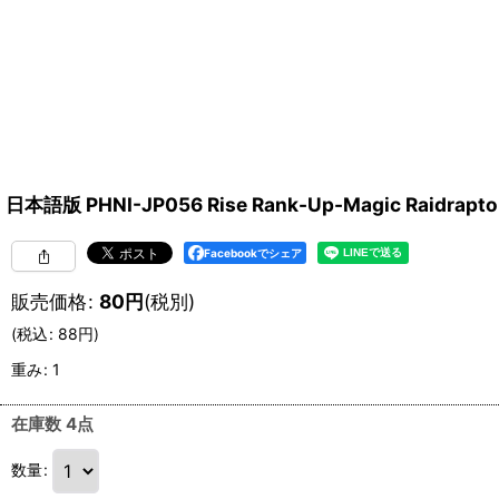
日本語版 PHNI-JP056 Rise Rank-Up-Magic Rai
Facebookでシェア
販売価格
:
80
円
(税別)
(
税込
:
88
円
)
重み
:
1
在庫数 4点
数量
: