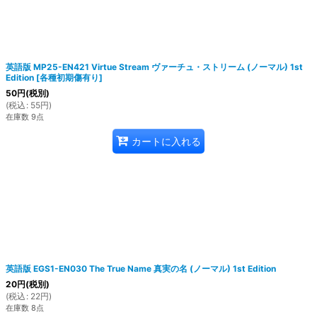
英語版 MP25-EN421 Virtue Stream ヴァーチュ・ストリーム (ノーマル) 1st
Edition
[
各種初期傷有り
]
50
円
(税別)
(
税込
:
55
円
)
在庫数 9点
カートに入れる
英語版 EGS1-EN030 The True Name 真実の名 (ノーマル) 1st Edition
20
円
(税別)
(
税込
:
22
円
)
在庫数 8点