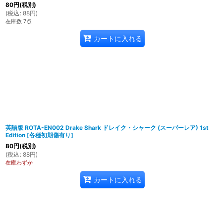
80
円
(税別)
(
税込
:
88
円
)
在庫数 7点
カートに入れる
英語版 ROTA-EN002 Drake Shark ドレイク・シャーク (スーパーレア) 1st
Edition
[
各種初期傷有り
]
80
円
(税別)
(
税込
:
88
円
)
在庫わずか
カートに入れる