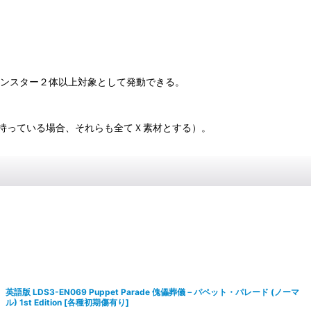
モンスター２体以上対象として発動できる。
持っている場合、それらも全てＸ素材とする）。
英語版 LDS3-EN069 Puppet Parade 傀儡葬儀－パペット・パレード (ノーマ
ル) 1st Edition
[
各種初期傷有り
]