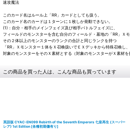
速攻魔法
このカード名はルール上「RR」カードとしても扱う。
このカード名のカードは１ターンに１枚しか発動できない。
(1)：自分・相手のメインフェイズ及び相手バトルフェイズに、
フィールドのモンスターを含む自分のフィールド・墓地の「RR」Ｘ
その２体以上のモンスターのランクの合計と同じランクを持つ
「RR」Ｘモンスター１体をＸ召喚扱いでＥＸデッキから特殊召喚し、
対象のモンスターをそのＸ素材とする（対象のモンスターがＸ素材を
この商品を買った人は、こんな商品も買っています
英語版 CYAC-EN099 Rebirth of the Seventh Emperors 七皇再生 (スーパー
レア) 1st Edition
[
各種初期傷有り
]