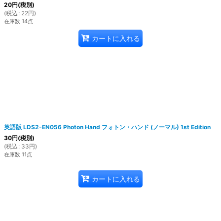
20
円
(税別)
(
税込
:
22
円
)
在庫数 14点
カートに入れる
英語版 LDS2-EN056 Photon Hand フォトン・ハンド (ノーマル) 1st Edition
30
円
(税別)
(
税込
:
33
円
)
在庫数 11点
カートに入れる