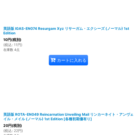
英語版 IGAS-EN074 Resurgam Xyz リサーガム・エクシーズ (ノーマル) 1st
Edition
10
円
(税別)
(
税込
:
11
円
)
在庫数 4点
カートに入れる
英語版 ROTA-EN049 Reincarnation Unveiling Mail リンカーネイト・アンヴェ
イル・メイル (ノーマル) 1st Edition
[
各種初期傷有り
]
20
円
(税別)
(
税込
:
22
円
)