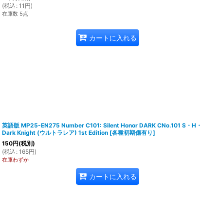
(
税込
:
11
円
)
在庫数 5点
カートに入れる
英語版 MP25-EN275 Number C101: Silent Honor DARK CNo.101 S・H・
Dark Knight (ウルトラレア) 1st Edition
[
各種初期傷有り
]
150
円
(税別)
(
税込
:
165
円
)
在庫わずか
カートに入れる