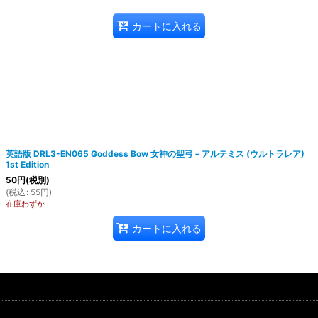
カートに入れる
英語版 DRL3-EN065 Goddess Bow 女神の聖弓－アルテミス (ウルトラレア)
1st Edition
50
円
(税別)
(
税込
:
55
円
)
在庫わずか
カートに入れる