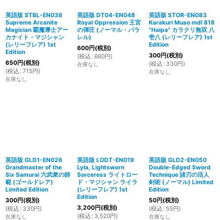
英語版 STBL-EN038
英語版 DT04-EN048
英語版 STOR-EN083
Supreme Arcanite
Royal Oppression 王宮
Karakuri Muso mdl 818
Magician 覇魔導士アー
の弾圧 (ノーマル・パラ
"Haipa" カラクリ無双 八
カナイト・マジシャン
レル)
壱八 (レリーフレア) 1st
(レリーフレア) 1st
Edition
600
円
(税別)
Edition
300
円
(税別)
(
税込
:
660
円
)
650
円
(税別)
(
税込
:
330
円
)
在庫なし
(
税込
:
715
円
)
在庫なし
在庫なし
英語版 GLD1-EN026
英語版 LODT-EN019
英語版 GLD2-EN050
Grandmaster of the
Lyla, Lightsworn
Double-Edged Sword
Six Samurai 六武衆の師
Sorceress ライトロー
Technique 諸刃の活人
範 (ゴールドレア)
ド・マジシャン ライラ
剣術 (ノーマル) Limited
Limited Edition
(レリーフレア) 1st
Edition
Edition
300
円
(税別)
50
円
(税別)
3,200
円
(税別)
(
税込
:
330
円
)
(
税込
:
55
円
)
(
税込
:
3,520
円
)
在庫なし
在庫なし