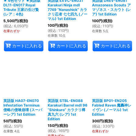
★ 4色セット ★英語版
英語版 EXVC-EN031
英語版 DREV-EN081
DL11-EN017 Royal
Karakuri Ninja mdl
Amazoness Scouts ア
Tribute 王家の生け贄
7749 “Nanashick” カラ
マゾネス・スカウト (レ
(レア：4色)
クリ忍者 七七四九 (ノー
ア) 1st Edition
マル) 1st Edition
5,500
円
(税別)
100
円
(税別)
100
円
(税別)
(
税込
:
6,050
円
)
(
税込
:
110
円
)
(
税込
:
110
円
)
在庫わずか
在庫数 5点
在庫数 10点
カートに入れる
カートに入れる
カートに入れる
英語版 HA07-EN070
英語版 STBL-EN088
英語版 BP01-EN205
Infestation Terminus
Karakuri Barrel mdl 96
Fabled Raven 魔轟神レ
侵略の侵喰崩壊 (スーパ
“Shinkuro” カラクリ樽
イヴン (ノーマル) 1st
ーレア) 1st Edition
真九六 (レア) 1st
Edition
Edition
50
円
(税別)
300
円
(税別)
150
円
(税別)
(
税込
:
55
円
)
(
税込
:
330
円
)
(
税込
:
165
円
)
在庫数 4点
在庫わずか
在庫わずか