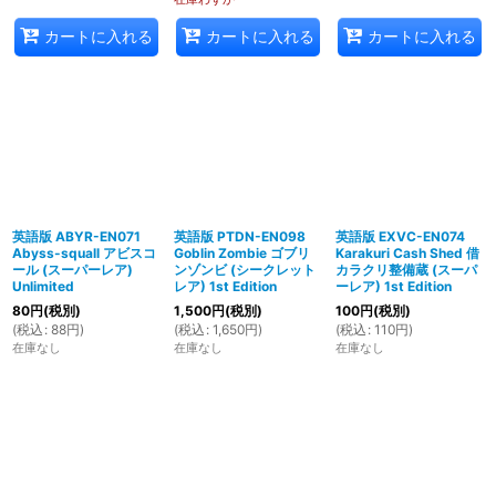
カートに入れる
カートに入れる
カートに入れる
英語版 ABYR-EN071
英語版 PTDN-EN098
英語版 EXVC-EN074
Abyss-squall アビスコ
Goblin Zombie ゴブリ
Karakuri Cash Shed 借
ール (スーパーレア)
ンゾンビ (シークレット
カラクリ整備蔵 (スーパ
Unlimited
レア) 1st Edition
ーレア) 1st Edition
80
円
(税別)
1,500
円
(税別)
100
円
(税別)
(
税込
:
88
円
)
(
税込
:
1,650
円
)
(
税込
:
110
円
)
在庫なし
在庫なし
在庫なし