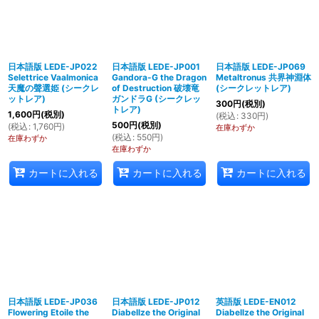
日本語版 LEDE-JP022
日本語版 LEDE-JP001
日本語版 LEDE-JP069
Selettrice Vaalmonica
Gandora-G the Dragon
Metaltronus 共界神淵体
天魔の聲選姫 (シークレ
of Destruction 破壊竜
(シークレットレア)
ットレア)
ガンドラG (シークレッ
300
円
(税別)
トレア)
1,600
円
(税別)
(
税込
:
330
円
)
500
円
(税別)
(
税込
:
1,760
円
)
在庫わずか
(
税込
:
550
円
)
在庫わずか
在庫わずか
カートに入れる
カートに入れる
カートに入れる
日本語版 LEDE-JP036
日本語版 LEDE-JP012
英語版 LEDE-EN012
Flowering Etoile the
Diabellze the Original
Diabellze the Original