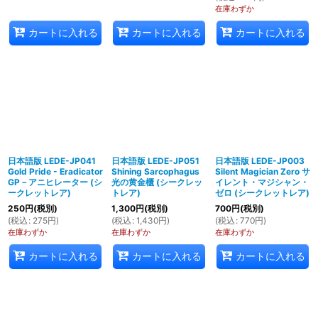
在庫わずか
カートに入れる
カートに入れる
カートに入れる
日本語版 LEDE-JP041
日本語版 LEDE-JP051
日本語版 LEDE-JP003
Gold Pride - Eradicator
Shining Sarcophagus
Silent Magician Zero サ
GP－アニヒレーター (シ
光の黄金櫃 (シークレッ
イレント・マジシャン・
ークレットレア)
トレア)
ゼロ (シークレットレア)
250
円
(税別)
1,300
円
(税別)
700
円
(税別)
(
税込
:
275
円
)
(
税込
:
1,430
円
)
(
税込
:
770
円
)
在庫わずか
在庫わずか
在庫わずか
カートに入れる
カートに入れる
カートに入れる