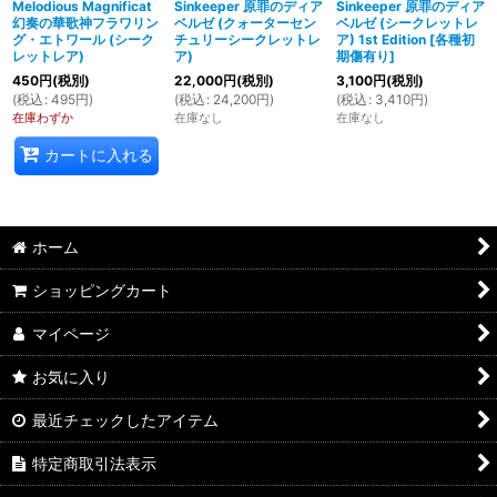
Melodious Magnificat
Sinkeeper 原罪のディア
Sinkeeper 原罪のディア
幻奏の華歌神フラワリン
ベルゼ (クォーターセン
ベルゼ (シークレットレ
グ・エトワール (シーク
チュリーシークレットレ
ア) 1st Edition
[
各種初
レットレア)
ア)
期傷有り
]
450
円
(税別)
22,000
円
(税別)
3,100
円
(税別)
(
税込
:
495
円
)
(
税込
:
24,200
円
)
(
税込
:
3,410
円
)
在庫わずか
在庫なし
在庫なし
カートに入れる
ホーム
ショッピングカート
マイページ
お気に入り
最近チェックしたアイテム
特定商取引法表示