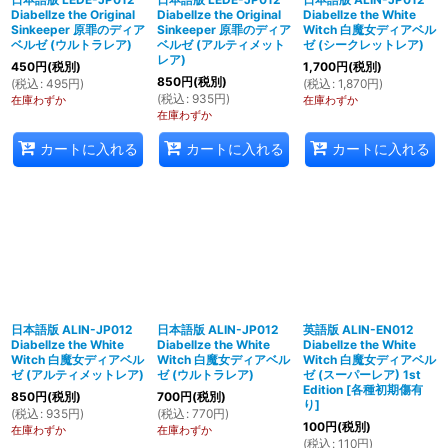
Diabellze the Original
Diabellze the Original
Diabellze the White
Sinkeeper 原罪のディア
Sinkeeper 原罪のディア
Witch 白魔女ディアベル
ベルゼ (ウルトラレア)
ベルゼ (アルティメット
ゼ (シークレットレア)
レア)
450
円
(税別)
1,700
円
(税別)
850
円
(税別)
(
税込
:
495
円
)
(
税込
:
1,870
円
)
(
税込
:
935
円
)
在庫わずか
在庫わずか
在庫わずか
カートに入れる
カートに入れる
カートに入れる
日本語版 ALIN-JP012
日本語版 ALIN-JP012
英語版 ALIN-EN012
Diabellze the White
Diabellze the White
Diabellze the White
Witch 白魔女ディアベル
Witch 白魔女ディアベル
Witch 白魔女ディアベル
ゼ (アルティメットレア)
ゼ (ウルトラレア)
ゼ (スーパーレア) 1st
Edition
[
各種初期傷有
850
円
(税別)
700
円
(税別)
り
]
(
税込
:
935
円
)
(
税込
:
770
円
)
100
円
(税別)
在庫わずか
在庫わずか
(
税込
:
110
円
)