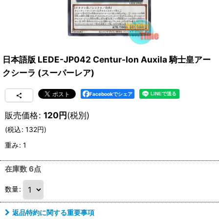
日本語版 LEDE-JP042 Centur-Ion Auxila 騎士皇アー
クシーラ (スーパーレア)
Facebookでシェア
販売価格
:
120
円
(税別)
(
税込
:
132
円
)
重み
:
1
在庫数 6点
数量
:
返品特約に関する重要事項