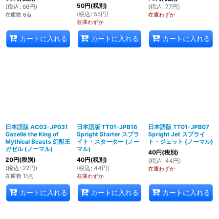
50
円
(税別)
(
税込
:
66
円
)
(
税込
:
77
円
)
(
税込
:
55
円
)
在庫数 6点
在庫わずか
在庫わずか
カートに入れる
カートに入れる
カートに入れる
日本語版 AC03-JP031
日本語版 TT01-JPB16
日本語版 TT01-JPB07
Gazelle the King of
Spright Starter スプラ
Spright Jet スプライ
Mythical Beasts 幻獣王
イト・スターター (ノー
ト・ジェット (ノーマル)
ガゼル (ノーマル)
マル)
40
円
(税別)
20
円
(税別)
40
円
(税別)
(
税込
:
44
円
)
(
税込
:
22
円
)
(
税込
:
44
円
)
在庫わずか
在庫数 11点
在庫わずか
カートに入れる
カートに入れる
カートに入れる