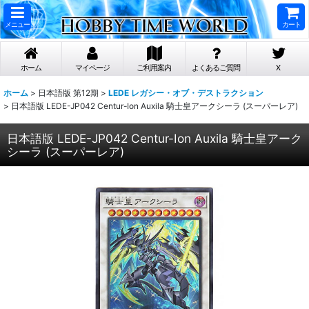
メニュー
カート
ホーム
マイページ
ご利用案内
よくあるご質問
X
ホーム
>
日本語版 第12期
>
LEDE レガシー・オブ・デストラクション
>
日本語版 LEDE-JP042 Centur-Ion Auxila 騎士皇アークシーラ (スーパーレア)
日本語版 LEDE-JP042 Centur-Ion Auxila 騎士皇アーク
シーラ (スーパーレア)