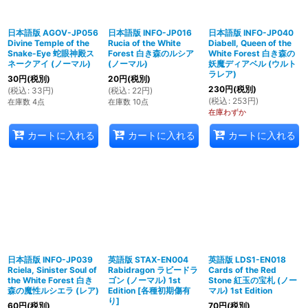
日本語版 AGOV-JP056
日本語版 INFO-JP016
日本語版 INFO-JP040
Divine Temple of the
Rucia of the White
Diabell, Queen of the
Snake-Eye 蛇眼神殿ス
Forest 白き森のルシア
White Forest 白き森の
ネークアイ (ノーマル)
(ノーマル)
妖魔ディアベル (ウルト
ラレア)
30
円
(税別)
20
円
(税別)
230
円
(税別)
(
税込
:
33
円
)
(
税込
:
22
円
)
(
税込
:
253
円
)
在庫数 4点
在庫数 10点
在庫わずか
カートに入れる
カートに入れる
カートに入れる
日本語版 INFO-JP039
英語版 STAX-EN004
英語版 LDS1-EN018
Rciela, Sinister Soul of
Rabidragon ラビードラ
Cards of the Red
the White Forest 白き
ゴン (ノーマル) 1st
Stone 紅玉の宝札 (ノー
森の魔性ルシエラ (レア)
Edition
[
各種初期傷有
マル) 1st Edition
り
]
60
円
(税別)
70
円
(税別)