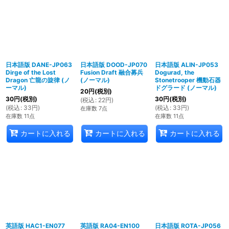
日本語版 DANE-JP063
日本語版 DOOD-JP070
日本語版 ALIN-JP053
Dirge of the Lost
Fusion Draft 融合募兵
Dogurad, the
Dragon 亡龍の旋律 (ノ
(ノーマル)
Stonetrooper 機動石器
ーマル)
ドグラード (ノーマル)
20
円
(税別)
30
円
(税別)
30
円
(税別)
(
税込
:
22
円
)
(
税込
:
33
円
)
(
税込
:
33
円
)
在庫数 7点
在庫数 11点
在庫数 11点
カートに入れる
カートに入れる
カートに入れる
英語版 HAC1-EN077
英語版 RA04-EN100
日本語版 ROTA-JP056