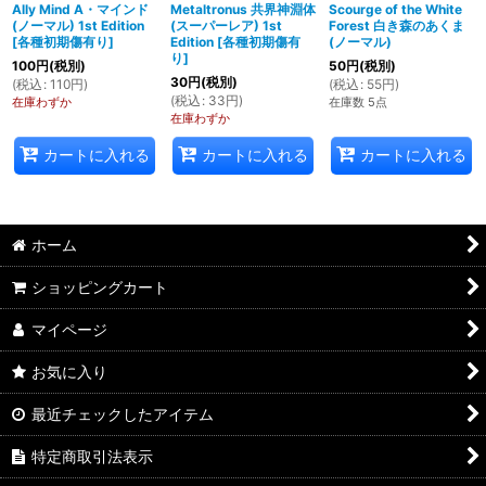
Ally Mind A・マインド
Metaltronus 共界神淵体
Scourge of the White
(ノーマル) 1st Edition
(スーパーレア) 1st
Forest 白き森のあくま
[
各種初期傷有り
]
Edition
[
各種初期傷有
(ノーマル)
り
]
100
円
(税別)
50
円
(税別)
30
円
(税別)
(
税込
:
110
円
)
(
税込
:
55
円
)
(
税込
:
33
円
)
在庫わずか
在庫数 5点
在庫わずか
カートに入れる
カートに入れる
カートに入れる
ホーム
ショッピングカート
マイページ
お気に入り
最近チェックしたアイテム
特定商取引法表示