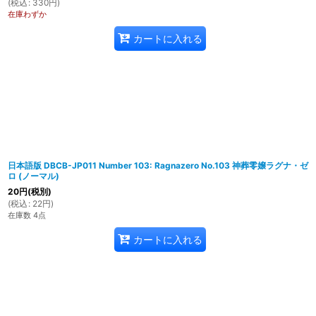
(
税込
:
330
円
)
在庫わずか
カートに入れる
日本語版 DBCB-JP011 Number 103: Ragnazero No.103 神葬零嬢ラグナ・ゼ
ロ (ノーマル)
20
円
(税別)
(
税込
:
22
円
)
在庫数 4点
カートに入れる