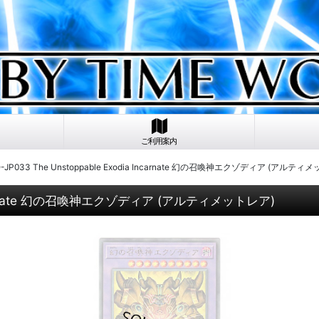
ご利用案内
-JP033 The Unstoppable Exodia Incarnate 幻の召喚神エクゾディア (アルティ
 Incarnate 幻の召喚神エクゾディア (アルティメットレア)