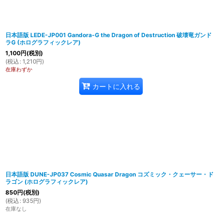
日本語版 LEDE-JP001 Gandora-G the Dragon of Destruction 破壊竜ガンド
ラG (ホログラフィックレア)
1,100
円
(税別)
(
税込
:
1,210
円
)
在庫わずか
カートに入れる
日本語版 DUNE-JP037 Cosmic Quasar Dragon コズミック・クェーサー・ド
ラゴン (ホログラフィックレア)
850
円
(税別)
(
税込
:
935
円
)
在庫なし