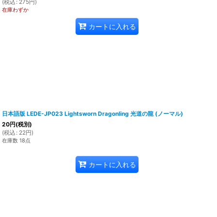
(
税込
:
275
円
)
在庫わずか
カートに入れる
日本語版 LEDE-JP023 Lightsworn Dragonling 光道の龍 (ノーマル)
20
円
(税別)
(
税込
:
22
円
)
在庫数 18点
カートに入れる