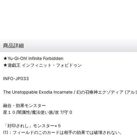
商品詳細
★Yu-Gi-Oh! Infinite Forbidden
★遊戯王 インフィニット・フォビドゥン
INFO-JP033
The Unstoppable Exodia Incarnate / 幻の召喚神エクゾディア 
融合・効果モンスター
星１０/闇属性/魔法使い族/攻 ?/守 0
「封印されし」モンスター×５
(1)：フィールドのこのカードは相手の効果では破壊されない。