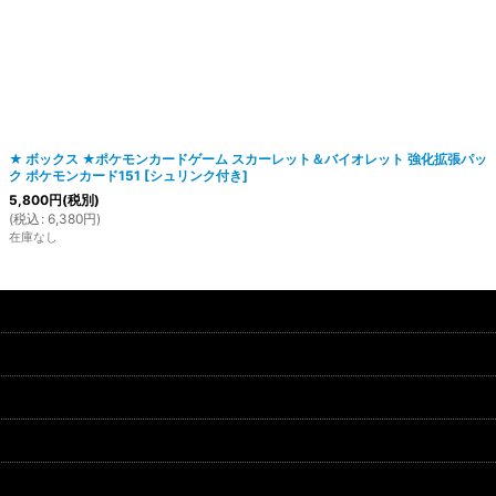
★ ボックス ★ポケモンカードゲーム スカーレット＆バイオレット 強化拡張パッ
ク ポケモンカード151
[
シュリンク付き
]
5,800
円
(税別)
(
税込
:
6,380
円
)
在庫なし