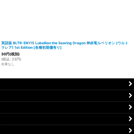
英語版 BLTR-EN115 Lubellion the Searing Dragon 神炎竜ルベリオン (ウルト
ラレア) 1st Edition
[
各種初期傷有り
]
30
円
(税別)
(
税込
:
33
円
)
在庫なし