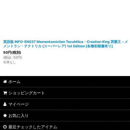
英語版 INFO-EN037 Mementomictlan Tecuhtlica - Creation King 冥骸王－メ
メントラン・テクトリカ (スーパーレア) 1st Edition
[
各種初期傷有り
]
50
円
(税別)
(
税込
:
55
円
)
在庫なし
ホーム
ショッピングカート
マイページ
お気に入り
最近チェックしたアイテム