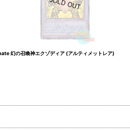
 Incarnate 幻の召喚神エクゾディア (アルティメットレア)