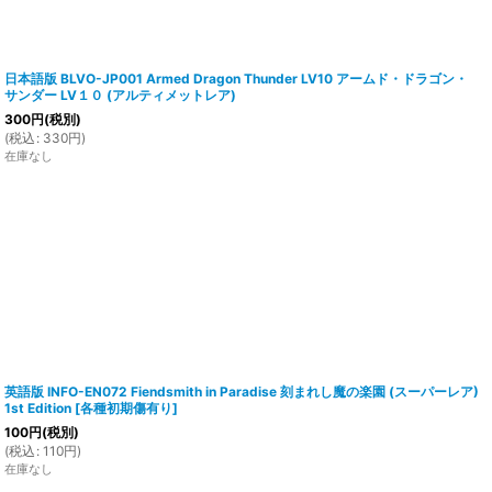
日本語版 BLVO-JP001 Armed Dragon Thunder LV10 アームド・ドラゴン・
サンダー LV１０ (アルティメットレア)
300
円
(税別)
(
税込
:
330
円
)
在庫なし
英語版 INFO-EN072 Fiendsmith in Paradise 刻まれし魔の楽園 (スーパーレア)
1st Edition
[
各種初期傷有り
]
100
円
(税別)
(
税込
:
110
円
)
在庫なし