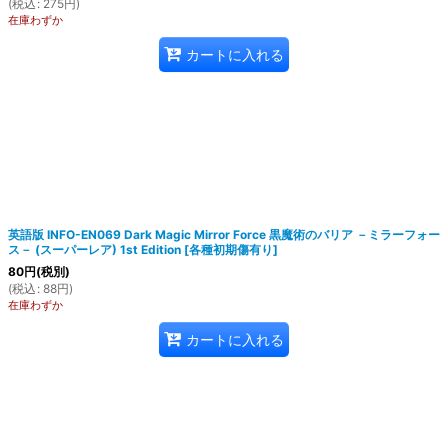
(
税込
:
275
円
)
在庫わずか
カートに入れる
英語版 INFO-EN069 Dark Magic Mirror Force 黒魔術のバリア －ミラーフォー
ス－ (スーパーレア) 1st Edition
[
各種初期傷有り
]
80
円
(税別)
(
税込
:
88
円
)
在庫わずか
カートに入れる