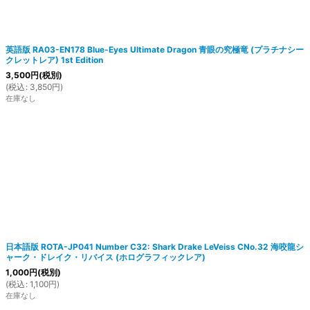
英語版 RA03-EN178 Blue-Eyes Ultimate Dragon 青眼の究極竜 (プラチナシー
クレットレア) 1st Edition
3,500
円
(税別)
(
税込
:
3,850
円
)
在庫なし
日本語版 ROTA-JP041 Number C32: Shark Drake LeVeiss CNo.32 海咬龍シ
ャーク・ドレイク・リバイス (ホログラフィックレア)
1,000
円
(税別)
(
税込
:
1,100
円
)
在庫なし