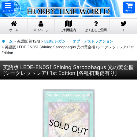
メニュー
カート
ホーム
マイページ
ご利用案内
よくあるご質問
X
ホーム
>
英語版 第12期
>
LEDE レガシー・オブ・デストラクション
>
英語版 LEDE-EN051 Shining Sarcophagus 光の黄金櫃 (シークレットレア) 1st
Edition
英語版 LEDE-EN051 Shining Sarcophagus 光の黄金櫃
(シークレットレア) 1st Edition
[
各種初期傷有り
]