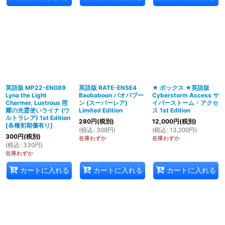
英語版 MP22-EN089
英語版 RATE-ENSE4
★ ボックス ★英語版
Lyna the Light
Baobaboon バオバブー
Cyberstorm Access サ
Charmer, Lustrous 照
ン (スーパーレア)
イバーストーム・アクセ
耀の光霊使いライナ (ウ
Limited Edition
ス 1st Edition
ルトラレア) 1st Edition
280
円
(税別)
12,000
円
(税別)
[
各種初期傷有り
]
(
税込
:
308
円
)
(
税込
:
13,200
円
)
300
円
(税別)
在庫わずか
在庫わずか
(
税込
:
330
円
)
在庫わずか
カートに入れる
カートに入れる
カートに入れる