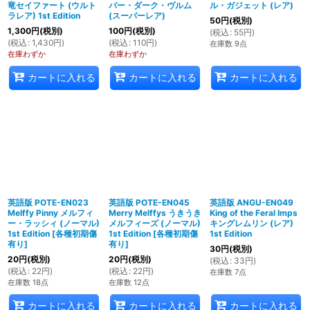
竜セイファート (ウルト
バー・ダーク・ヴルム
ル・ガジェット (レア)
ラレア) 1st Edition
(スーパーレア)
50
円
(税別)
1,300
円
(税別)
100
円
(税別)
(
税込
:
55
円
)
(
税込
:
1,430
円
)
(
税込
:
110
円
)
在庫数 9点
在庫わずか
在庫わずか
カートに入れる
カートに入れる
カートに入れる
英語版 POTE-EN023
英語版 POTE-EN045
英語版 ANGU-EN049
Melffy Pinny メルフィ
Merry Melffys うきうき
King of the Feral Imps
ー・ラッシィ (ノーマル)
メルフィーズ (ノーマル)
キングレムリン (レア)
1st Edition
[
各種初期傷
1st Edition
[
各種初期傷
1st Edition
有り
]
有り
]
30
円
(税別)
20
円
(税別)
20
円
(税別)
(
税込
:
33
円
)
(
税込
:
22
円
)
(
税込
:
22
円
)
在庫数 7点
在庫数 18点
在庫数 12点
カートに入れる
カートに入れる
カートに入れる