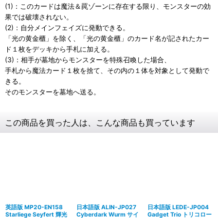
(1)：このカードは魔法＆罠ゾーンに存在する限り、モンスターの効
果では破壊されない。
(2)：自分メインフェイズに発動できる。
「光の黄金櫃」を除く、「光の黄金櫃」のカード名が記されたカー
ド１枚をデッキから手札に加える。
(3)：相手が墓地からモンスターを特殊召喚した場合、
手札から魔法カード１枚を捨て、その内の１体を対象として発動で
きる。
そのモンスターを墓地へ送る。
この商品を買った人は、こんな商品も買っています
英語版 MP20-EN158
日本語版 ALIN-JP027
日本語版 LEDE-JP004
Starliege Seyfert 輝光
Cyberdark Wurm サイ
Gadget Trio トリコロー