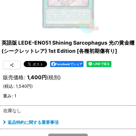
英語版 LEDE-EN051 Shining Sarcophagus 光の黄金櫃
(シークレットレア) 1st Edition
[
各種初期傷有り
]
Facebookでシェア
販売価格
:
1,400
円
(税別)
(
税込
:
1,540
円
)
重み
:
1
在庫なし
返品特約に関する重要事項