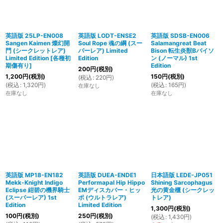
英語版 25LP-EN008
英語版 LODT-ENSE2
英語版 SDSB-EN006
Sangen Kaimen 燦幻開
Soul Rope 魂の綱 (スー
Salamangreat Beat
門 (シークレットレア)
パーレア) Limited
Bison 転生炎獣Bバイソ
Limited Edition
[
各種初
Edition
ン (ノーマル) 1st
期傷有り
]
Edition
200
円
(税別)
1,200
円
(税別)
150
円
(税別)
(
税込
:
220
円
)
(
税込
:
1,320
円
)
(
税込
:
165
円
)
在庫なし
在庫なし
在庫なし
英語版 MP18-EN182
英語版 DUEA-ENDE1
日本語版 LEDE-JP051
Mekk-Knight Indigo
Performapal Hip Hippo
Shining Sarcophagus
Eclipse 紺碧の機界騎士
EMディスカバー・ヒッ
光の黄金櫃 (シークレッ
(スーパーレア) 1st
ポ (ウルトラレア)
トレア)
Edition
Limited Edition
1,300
円
(税別)
100
円
(税別)
250
円
(税別)
(
税込
:
1,430
円
)