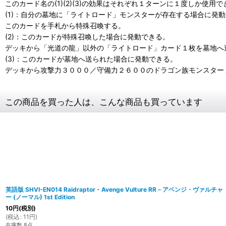
このカード名の(1)(2)(3)の効果はそれぞれ１ターンに１度しか使用
(1)：自分の墓地に「ライトロード」モンスターが存在する場合に発
このカードを手札から特殊召喚する。
(2)：このカードが特殊召喚した場合に発動できる。
デッキから「光道の龍」以外の「ライトロード」カード１枚を墓地へ
(3)：このカードが墓地へ送られた場合に発動できる。
デッキから攻撃力３０００／守備力２６００のドラゴン族モンスター
この商品を買った人は、こんな商品も買っています
英語版 SHVI-EN014 Raidraptor - Avenge Vulture RR－アベンジ・ヴァルチャ
ー (ノーマル) 1st Edition
10
円
(税別)
(
税込
:
11
円
)
在庫数 8点