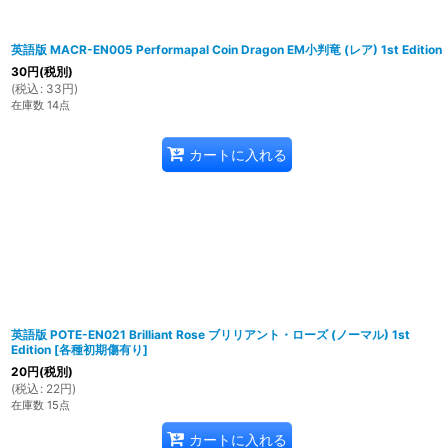
英語版 MACR-EN005 Performapal Coin Dragon EM小判竜 (レア) 1st Edition
30
円
(税別)
(
税込
:
33
円
)
在庫数 14点
カートに入れる
英語版 POTE-EN021 Brilliant Rose ブリリアント・ローズ (ノーマル) 1st
Edition
[
各種初期傷有り
]
20
円
(税別)
(
税込
:
22
円
)
在庫数 15点
カートに入れる