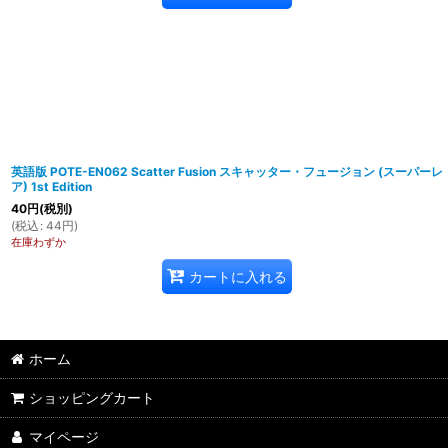
英語版 POTE-EN062 Scatter Fusion スキャッター・フュージョン (スーパーレ
ア) 1st Edition
40
円
(税別)
(
税込
:
44
円
)
在庫わずか
カートに入れる
ホーム
ショッピングカート
マイページ