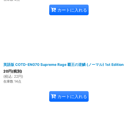
カートに入れる
英語版 COTD-EN070 Supreme Rage 覇王の逆鱗 (ノーマル) 1st Edition
20
円
(税別)
(
税込
:
22
円
)
在庫数 14点
カートに入れる