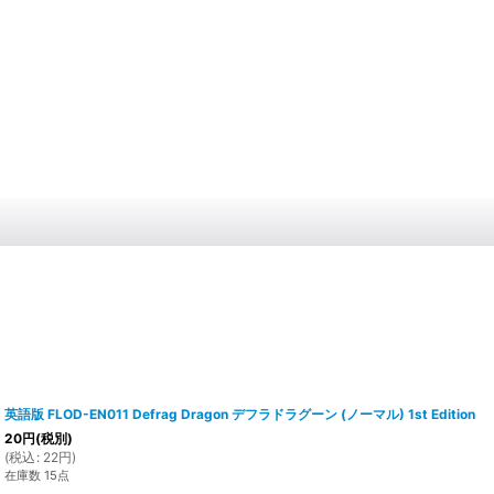
英語版 FLOD-EN011 Defrag Dragon デフラドラグーン (ノーマル) 1st Edition
20
円
(税別)
(
税込
:
22
円
)
在庫数 15点