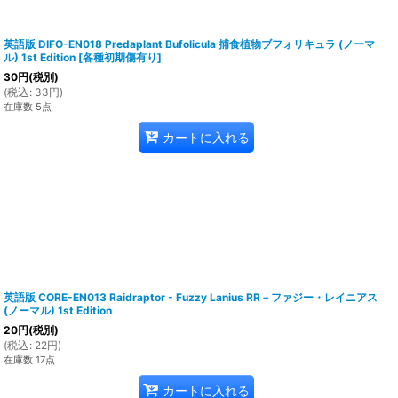
英語版 DIFO-EN018 Predaplant Bufolicula 捕食植物ブフォリキュラ (ノーマ
ル) 1st Edition
[
各種初期傷有り
]
30
円
(税別)
(
税込
:
33
円
)
在庫数 5点
カートに入れる
英語版 CORE-EN013 Raidraptor - Fuzzy Lanius RR－ファジー・レイニアス
(ノーマル) 1st Edition
20
円
(税別)
(
税込
:
22
円
)
在庫数 17点
カートに入れる