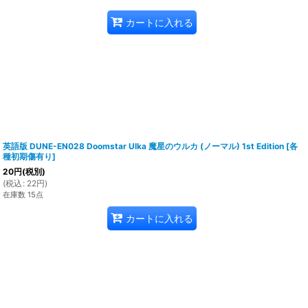
カートに入れる
英語版 DUNE-EN028 Doomstar Ulka 魔星のウルカ (ノーマル) 1st Edition
[
各
種初期傷有り
]
20
円
(税別)
(
税込
:
22
円
)
在庫数 15点
カートに入れる