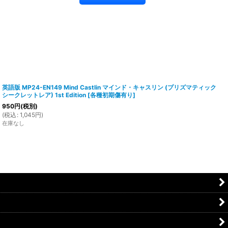
英語版 MP24-EN149 Mind Castlin マインド・キャスリン (プリズマティック
シークレットレア) 1st Edition
[
各種初期傷有り
]
950
円
(税別)
(
税込
:
1,045
円
)
在庫なし