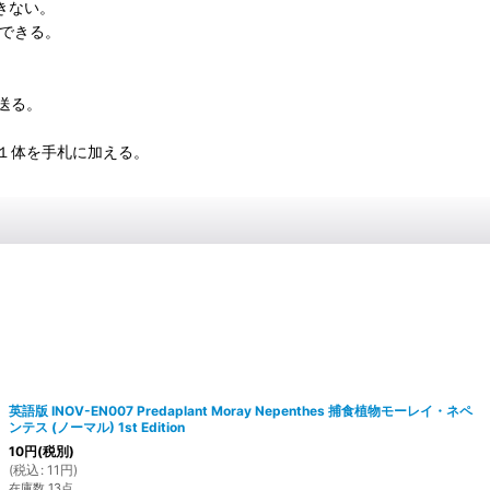
できない。
動できる。
送る。
１体を手札に加える。
英語版 INOV-EN007 Predaplant Moray Nepenthes 捕食植物モーレイ・ネペ
ンテス (ノーマル) 1st Edition
10
円
(税別)
(
税込
:
11
円
)
在庫数 13点