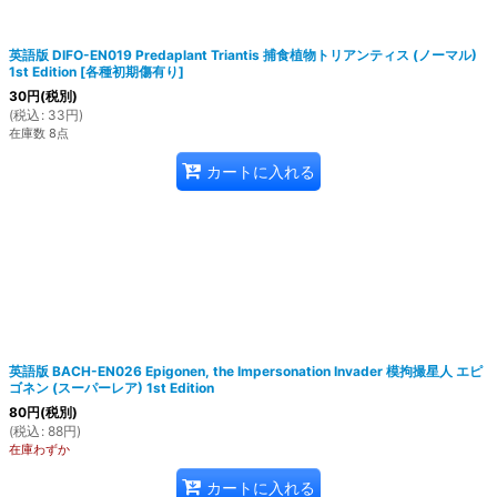
英語版 DIFO-EN019 Predaplant Triantis 捕食植物トリアンティス (ノーマル)
1st Edition
[
各種初期傷有り
]
30
円
(税別)
(
税込
:
33
円
)
在庫数 8点
カートに入れる
英語版 BACH-EN026 Epigonen, the Impersonation Invader 模拘撮星人 エピ
ゴネン (スーパーレア) 1st Edition
80
円
(税別)
(
税込
:
88
円
)
在庫わずか
カートに入れる