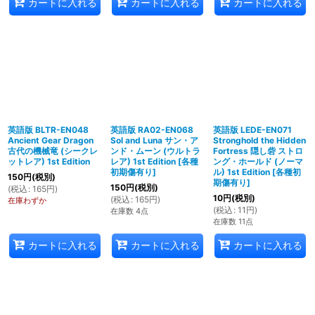
カートに入れる
カートに入れる
カートに入れる
英語版 BLTR-EN048
英語版 RA02-EN068
英語版 LEDE-EN071
Ancient Gear Dragon
Sol and Luna サン・ア
Stronghold the Hidden
古代の機械竜 (シークレ
ンド・ムーン (ウルトラ
Fortress 隠し砦 ストロ
ットレア) 1st Edition
レア) 1st Edition
[
各種
ング・ホールド (ノーマ
初期傷有り
]
ル) 1st Edition
[
各種初
150
円
(税別)
期傷有り
]
150
円
(税別)
(
税込
:
165
円
)
10
円
(税別)
(
税込
:
165
円
)
在庫わずか
(
税込
:
11
円
)
在庫数 4点
在庫数 11点
カートに入れる
カートに入れる
カートに入れる