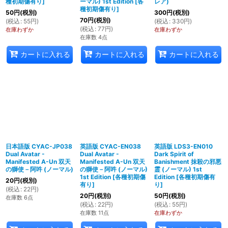
種初期傷有り
]
ーマル) 1st Edition
[
各
レア)
種初期傷有り
]
50
円
(税別)
300
円
(税別)
70
円
(税別)
(
税込
:
55
円
)
(
税込
:
330
円
)
(
税込
:
77
円
)
在庫わずか
在庫わずか
在庫数 4点
カートに入れる
カートに入れる
カートに入れる
日本語版 CYAC-JP038
英語版 CYAC-EN038
英語版 LDS3-EN010
Dual Avatar -
Dual Avatar -
Dark Spirit of
Manifested A-Un 双天
Manifested A-Un 双天
Banishment 抹殺の邪悪
の獅使－阿吽 (ノーマル)
の獅使－阿吽 (ノーマル)
霊 (ノーマル) 1st
1st Edition
[
各種初期傷
Edition
[
各種初期傷有
20
円
(税別)
有り
]
り
]
(
税込
:
22
円
)
20
円
(税別)
50
円
(税別)
在庫数 6点
(
税込
:
22
円
)
(
税込
:
55
円
)
在庫数 11点
在庫わずか