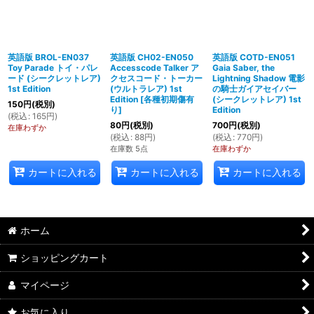
英語版 BROL-EN037
英語版 CH02-EN050
英語版 COTD-EN051
Toy Parade トイ・パレ
Accesscode Talker ア
Gaia Saber, the
ード (シークレットレア)
クセスコード・トーカー
Lightning Shadow 電影
1st Edition
(ウルトラレア) 1st
の騎士ガイアセイバー
Edition
[
各種初期傷有
(シークレットレア) 1st
150
円
(税別)
り
]
Edition
(
税込
:
165
円
)
80
円
(税別)
700
円
(税別)
在庫わずか
(
税込
:
88
円
)
(
税込
:
770
円
)
在庫数 5点
在庫わずか
カートに入れる
カートに入れる
カートに入れる
ホーム
ショッピングカート
マイページ
お気に入り