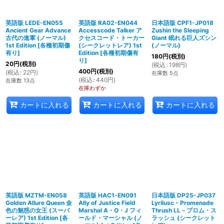
英語版 LEDE-EN055
英語版 RA02-EN044
日本語版 CPF1-JP018
Ancient Gear Advance
Accesscode Talker ア
Zushin the Sleeping
古代の進軍 (ノーマル)
クセスコード・トーカー
Giant 眠れる巨人ズシン
1st Edition
[
各種初期傷
(シークレットレア) 1st
(ノーマル)
有り
]
Edition
[
各種初期傷有
180
円
(税別)
り
]
20
円
(税別)
(
税込
:
198
円
)
400
円
(税別)
(
税込
:
22
円
)
在庫数 5点
(
税込
:
440
円
)
在庫数 13点
在庫わずか
カートに入れる
カートに入れる
カートに入れる
英語版 MZTM-EN058
英語版 HAC1-EN091
日本語版 DP25-JP037
Golden Allure Queen 金
Ally of Justice Field
Lyrilusc - Promenade
色の魅惑の女王 (スーパ
Marshal A・O・J フィ
Thrush LL－プロム・ス
ーレア) 1st Edition
[
各
ールド・マーシャル (ノ
ラッシュ (シークレット