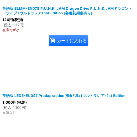
英語版 BLMM-EN078 P.U.N.K. JAM Dragon Drive P.U.N.K.JAMドラゴン・
ドライブ (ウルトラレア) 1st Edition
[
各種初期傷有り
]
120
円
(税別)
(
税込
:
132
円
)
在庫わずか
カートに入れる
英語版 LED5-EN047 Predapractice 捕食活動 (ウルトラレア) 1st Edition
1,000
円
(税別)
(
税込
:
1,100
円
)
在庫なし