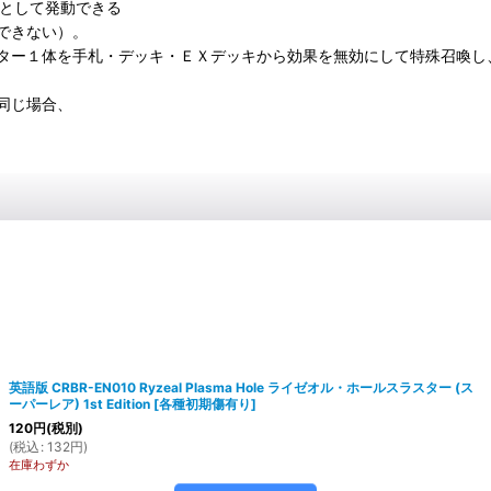
象として発動できる
できない）。
ター１体を手札・デッキ・ＥＸデッキから効果を無効にして特殊召喚し
同じ場合、
英語版 CRBR-EN010 Ryzeal Plasma Hole ライゼオル・ホールスラスター (ス
ーパーレア) 1st Edition
[
各種初期傷有り
]
120
円
(税別)
(
税込
:
132
円
)
在庫わずか