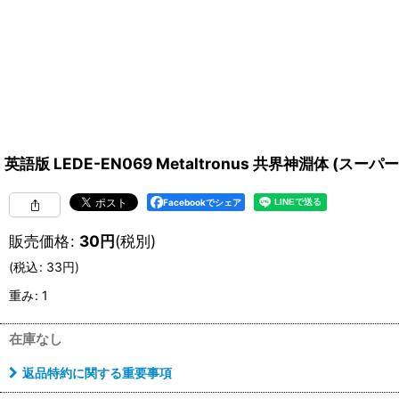
英語版 LEDE-EN069 Metaltronus 共界神淵体 (スーパーレア
Facebookでシェア
販売価格
:
30
円
(税別)
(
税込
:
33
円
)
重み
:
1
在庫なし
返品特約に関する重要事項