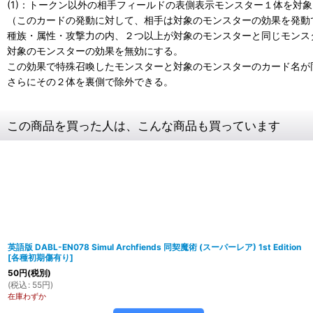
(1)：トークン以外の相手フィールドの表側表示モンスター１体を対
（このカードの発動に対して、相手は対象のモンスターの効果を発動
種族・属性・攻撃力の内、２つ以上が対象のモンスターと同じモンス
対象のモンスターの効果を無効にする。
この効果で特殊召喚したモンスターと対象のモンスターのカード名が
さらにその２体を裏側で除外できる。
この商品を買った人は、こんな商品も買っています
英語版 DABL-EN078 Simul Archfiends 同契魔術 (スーパーレア) 1st Edition
[
各種初期傷有り
]
50
円
(税別)
(
税込
:
55
円
)
在庫わずか