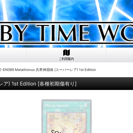
ご利用案内
-EN069 Metaltronus 共界神淵体 (スーパーレア) 1st Edition
 1st Edition
[
各種初期傷有り
]