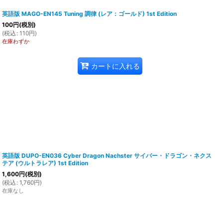
英語版 MAGO-EN145 Tuning 調律 (レア：ゴールド) 1st Edition
100
円
(税別)
(
税込
:
110
円
)
在庫わずか
カートに入れる
英語版 DUPO-EN036 Cyber Dragon Nachster サイバー・ドラゴン・ネクス
テア (ウルトラレア) 1st Edition
1,600
円
(税別)
(
税込
:
1,760
円
)
在庫なし