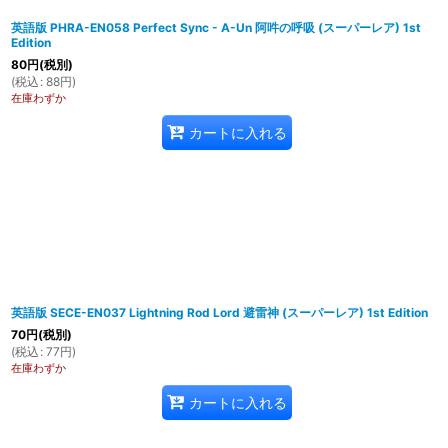
英語版 PHRA-EN058 Perfect Sync - A-Un 阿吽の呼吸 (スーパーレア) 1st
Edition
80
円
(税別)
(
税込
:
88
円
)
在庫わずか
カートに入れる
英語版 SECE-EN037 Lightning Rod Lord 避雷神 (スーパーレア) 1st Edition
70
円
(税別)
(
税込
:
77
円
)
在庫わずか
カートに入れる