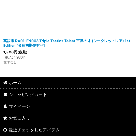
英語版 RA01-EN063 Triple Tactics Talent 三戦の才 (シークレットレア) 1st
Edition
[
各種初期傷有り
]
1,800
円
(税別)
(
税込
:
1,980
円
)
在庫なし
ホーム
ショッピングカート
マイページ
お気に入り
最近チェックしたアイテム