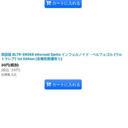
カートに入れる
英語版 BLTR-EN068 Infernoid Sjette インフェルノイド・ベルフェゴル (ウル
トラレア) 1st Edition
[
各種初期傷有り
]
30
円
(税別)
(
税込
:
33
円
)
在庫数 5点
カートに入れる