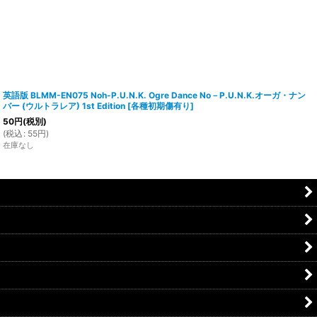
英語版 BLMM-EN075 Noh-P.U.N.K. Ogre Dance No－P.U.N.K.オーガ・ナン
バー (ウルトラレア) 1st Edition
[
各種初期傷有り
]
50
円
(税別)
(
税込
:
55
円
)
在庫なし