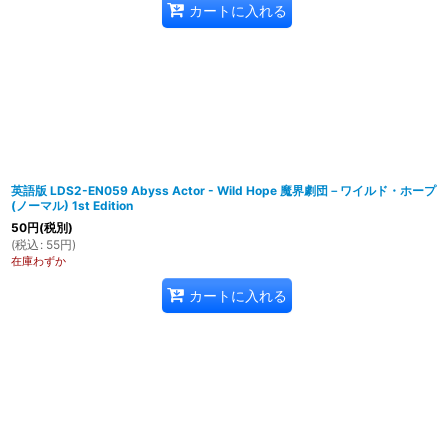
カートに入れる
英語版 LDS2-EN059 Abyss Actor - Wild Hope 魔界劇団－ワイルド・ホープ
(ノーマル) 1st Edition
50
円
(税別)
(
税込
:
55
円
)
在庫わずか
カートに入れる