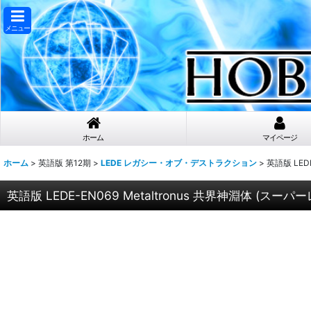
メニュー
ホーム
マイページ
ホーム
>
英語版 第12期
>
LEDE レガシー・オブ・デストラクション
>
英語版 LEDE
英語版 LEDE-EN069 Metaltronus 共界神淵体 (スーパーレア)