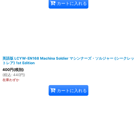
カートに入れる
英語版 LCYW-EN168 Machina Soldier マシンナーズ・ソルジャー (シークレッ
トレア) 1st Edition
400
円
(税別)
(
税込
:
440
円
)
在庫わずか
カートに入れる