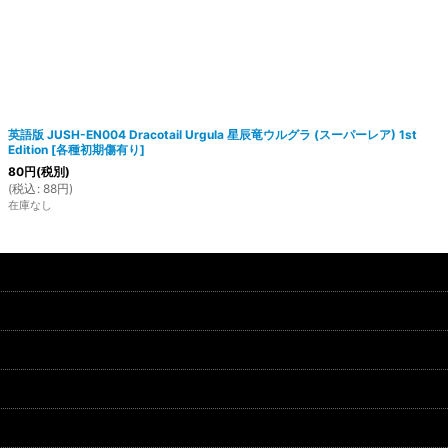
英語版 JUSH-EN004 Dracotail Urgula 星辰竜ウルグラ (スーパーレア) 1st
Edition
[
各種初期傷有り
]
80
円
(税別)
(
税込
:
88
円
)
在庫なし