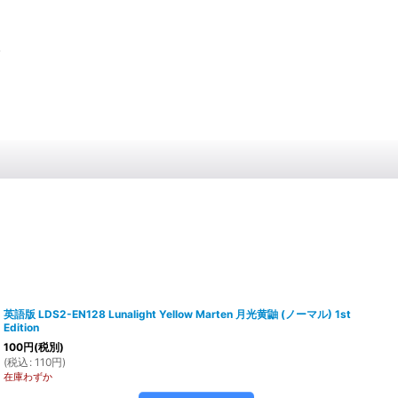
、
英語版 LDS2-EN128 Lunalight Yellow Marten 月光黄鼬 (ノーマル) 1st
Edition
100
円
(税別)
(
税込
:
110
円
)
在庫わずか