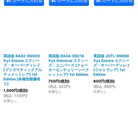
カートに入れる
カートに入れる
カートに入れる
英語版 RA02-EN059
英語版 RA04-EN218
英語版 JOTL-EN088
Xyz Encore エクシー
Xyz Universe エクシー
Xyz Encore エクシー
ズ・オーバーディレイ
ズ・ユニバース (クォー
ズ・オーバーディレイ
(プリズマティックアル
ターセンチュリーシーク
(ウルトラレア) 1st
ティメットレア) 1st
レットレア) 1st Edition
Edition
Edition
[
各種初期傷有
750
円
(税別)
800
円
(税別)
り
]
(
税込
:
825
円
)
(
税込
:
880
円
)
1,000
円
(税別)
在庫なし
在庫なし
(
税込
:
1,100
円
)
在庫なし