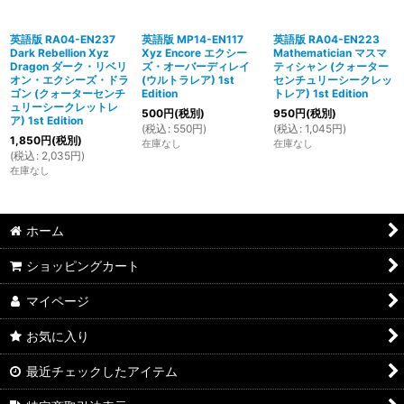
英語版 RA04-EN237
英語版 MP14-EN117
英語版 RA04-EN223
Dark Rebellion Xyz
Xyz Encore エクシー
Mathematician マスマ
Dragon ダーク・リベリ
ズ・オーバーディレイ
ティシャン (クォーター
オン・エクシーズ・ドラ
(ウルトラレア) 1st
センチュリーシークレッ
ゴン (クォーターセンチ
Edition
トレア) 1st Edition
ュリーシークレットレ
500
円
(税別)
950
円
(税別)
ア) 1st Edition
(
税込
:
550
円
)
(
税込
:
1,045
円
)
1,850
円
(税別)
在庫なし
在庫なし
(
税込
:
2,035
円
)
在庫なし
ホーム
ショッピングカート
マイページ
お気に入り
最近チェックしたアイテム