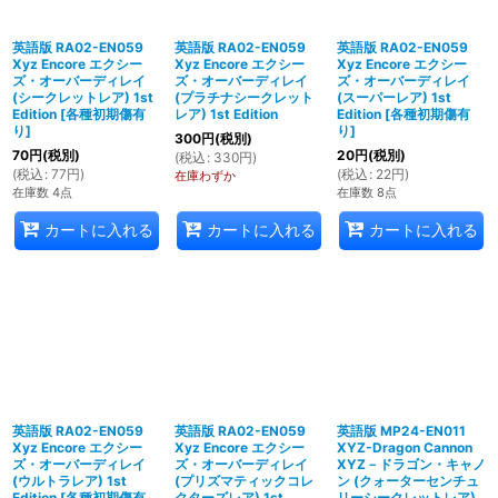
英語版 RA02-EN059
英語版 RA02-EN059
英語版 RA02-EN059
Xyz Encore エクシー
Xyz Encore エクシー
Xyz Encore エクシー
ズ・オーバーディレイ
ズ・オーバーディレイ
ズ・オーバーディレイ
(シークレットレア) 1st
(プラチナシークレット
(スーパーレア) 1st
Edition
[
各種初期傷有
レア) 1st Edition
Edition
[
各種初期傷有
り
]
り
]
300
円
(税別)
70
円
(税別)
20
円
(税別)
(
税込
:
330
円
)
(
税込
:
77
円
)
(
税込
:
22
円
)
在庫わずか
在庫数 4点
在庫数 8点
カートに入れる
カートに入れる
カートに入れる
英語版 RA02-EN059
英語版 RA02-EN059
英語版 MP24-EN011
Xyz Encore エクシー
Xyz Encore エクシー
XYZ-Dragon Cannon
ズ・オーバーディレイ
ズ・オーバーディレイ
XYZ－ドラゴン・キャノ
(ウルトラレア) 1st
(プリズマティックコレ
ン (クォーターセンチュ
Edition
[
各種初期傷有
クターズレア) 1st
リーシークレットレア)