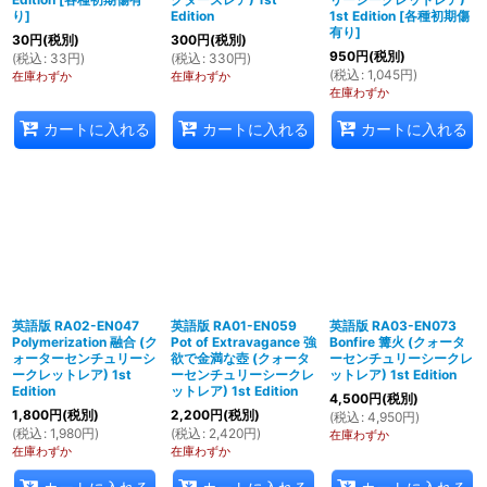
り
]
Edition
1st Edition
[
各種初期傷
有り
]
30
円
(税別)
300
円
(税別)
950
円
(税別)
(
税込
:
33
円
)
(
税込
:
330
円
)
(
税込
:
1,045
円
)
在庫わずか
在庫わずか
在庫わずか
カートに入れる
カートに入れる
カートに入れる
英語版 RA02-EN047
英語版 RA01-EN059
英語版 RA03-EN073
Polymerization 融合 (ク
Pot of Extravagance 強
Bonfire 篝火 (クォータ
ォーターセンチュリーシ
欲で金満な壺 (クォータ
ーセンチュリーシークレ
ークレットレア) 1st
ーセンチュリーシークレ
ットレア) 1st Edition
Edition
ットレア) 1st Edition
4,500
円
(税別)
1,800
円
(税別)
2,200
円
(税別)
(
税込
:
4,950
円
)
(
税込
:
1,980
円
)
(
税込
:
2,420
円
)
在庫わずか
在庫わずか
在庫わずか