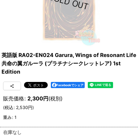
英語版 RA02-EN024 Garura, Wings of Resonant Life
共命の翼ガルーラ (プラチナシークレットレア) 1st
Edition
Facebookでシェア
販売価格
:
2,300
円
(税別)
(
税込
:
2,530
円
)
重み
:
1
在庫なし