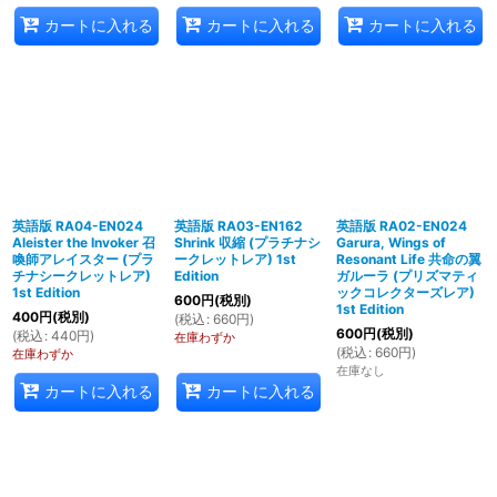
カートに入れる
カートに入れる
カートに入れる
英語版 RA04-EN024
英語版 RA03-EN162
英語版 RA02-EN024
Aleister the Invoker 召
Shrink 収縮 (プラチナシ
Garura, Wings of
喚師アレイスター (プラ
ークレットレア) 1st
Resonant Life 共命の翼
チナシークレットレア)
Edition
ガルーラ (プリズマティ
1st Edition
ックコレクターズレア)
600
円
(税別)
1st Edition
400
円
(税別)
(
税込
:
660
円
)
600
円
(税別)
(
税込
:
440
円
)
在庫わずか
(
税込
:
660
円
)
在庫わずか
在庫なし
カートに入れる
カートに入れる