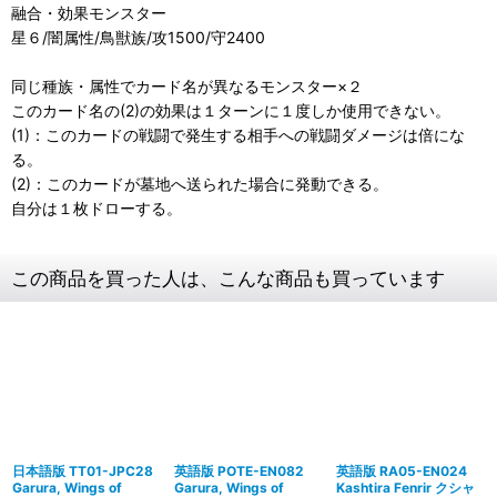
融合・効果モンスター
星６/闇属性/鳥獣族/攻1500/守2400
同じ種族・属性でカード名が異なるモンスター×２
このカード名の(2)の効果は１ターンに１度しか使用できない。
(1)：このカードの戦闘で発生する相手への戦闘ダメージは倍にな
る。
(2)：このカードが墓地へ送られた場合に発動できる。
自分は１枚ドローする。
この商品を買った人は、こんな商品も買っています
日本語版 TT01-JPC28
英語版 POTE-EN082
英語版 RA05-EN024
Garura, Wings of
Garura, Wings of
Kashtira Fenrir クシャ