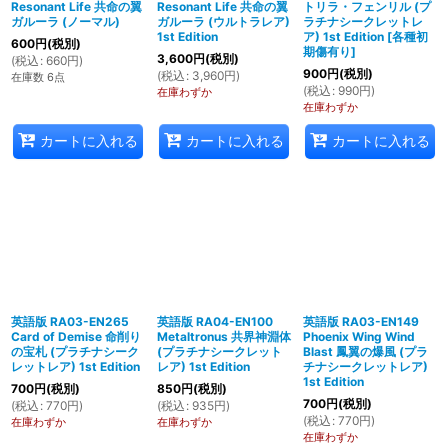
Resonant Life 共命の翼
Resonant Life 共命の翼
トリラ・フェンリル (プ
ガルーラ (ノーマル)
ガルーラ (ウルトラレア)
ラチナシークレットレ
1st Edition
ア) 1st Edition
[
各種初
600
円
(税別)
期傷有り
]
3,600
円
(税別)
(
税込
:
660
円
)
900
円
(税別)
(
税込
:
3,960
円
)
在庫数 6点
(
税込
:
990
円
)
在庫わずか
在庫わずか
カートに入れる
カートに入れる
カートに入れる
英語版 RA03-EN265
英語版 RA04-EN100
英語版 RA03-EN149
Card of Demise 命削り
Metaltronus 共界神淵体
Phoenix Wing Wind
の宝札 (プラチナシーク
(プラチナシークレット
Blast 鳳翼の爆風 (プラ
レットレア) 1st Edition
レア) 1st Edition
チナシークレットレア)
1st Edition
700
円
(税別)
850
円
(税別)
700
円
(税別)
(
税込
:
770
円
)
(
税込
:
935
円
)
(
税込
:
770
円
)
在庫わずか
在庫わずか
在庫わずか