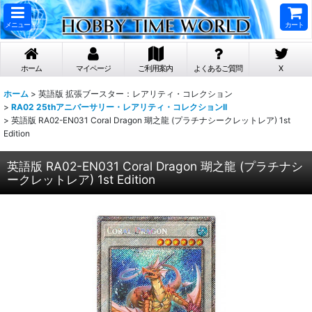
メニュー
カート
ホーム
マイページ
ご利用案内
よくあるご質問
X
ホーム
>
英語版 拡張ブースター：レアリティ・コレクション
>
RA02 25thアニバーサリー・レアリティ・コレクションII
>
英語版 RA02-EN031 Coral Dragon 瑚之龍 (プラチナシークレットレア) 1st
Edition
英語版 RA02-EN031 Coral Dragon 瑚之龍 (プラチナシ
ークレットレア) 1st Edition