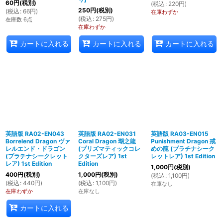
60
円
(税別)
(
税込
:
220
円
)
250
円
(税別)
(
税込
:
66
円
)
在庫わずか
(
税込
:
275
円
)
在庫数 6点
在庫わずか
カートに入れる
カートに入れる
カートに入れる
英語版 RA02-EN043
英語版 RA02-EN031
英語版 RA03-EN015
Borrelend Dragon ヴァ
Coral Dragon 瑚之龍
Punishment Dragon 戒
レルエンド・ドラゴン
(プリズマティックコレ
めの龍 (プラチナシーク
(プラチナシークレット
クターズレア) 1st
レットレア) 1st Edition
レア) 1st Edition
Edition
1,000
円
(税別)
400
円
(税別)
1,000
円
(税別)
(
税込
:
1,100
円
)
(
税込
:
440
円
)
(
税込
:
1,100
円
)
在庫なし
在庫わずか
在庫なし
カートに入れる