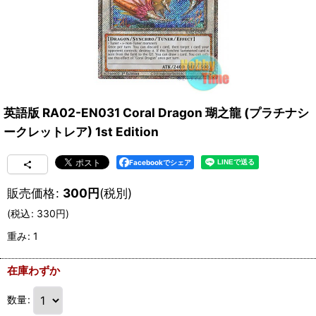
英語版 RA02-EN031 Coral Dragon 瑚之龍 (プラチナシ
ークレットレア) 1st Edition
Facebookでシェア
販売価格
:
300
円
(税別)
(
税込
:
330
円
)
重み
:
1
在庫わずか
数量
: