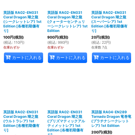
英語版 RA02-EN031
英語版 RA02-EN031
英語版 RA02-EN031
Coral Dragon 瑚之龍
Coral Dragon 瑚之龍
Coral Dragon 瑚之龍
(シークレットレア) 1st
(クォーターセンチュリ
(スーパーレア) 1st
Edition
[
各種初期傷有
ーシークレットレア) 1st
Edition
[
各種初期傷有
り
]
Edition
り
]
100
円
(税別)
900
円
(税別)
20
円
(税別)
(
税込
:
110
円
)
(
税込
:
990
円
)
(
税込
:
22
円
)
在庫わずか
在庫わずか
在庫数 7点
カートに入れる
カートに入れる
カートに入れる
英語版 RA02-EN031
英語版 RA02-EN031
英語版 RA04-EN289
Coral Dragon 瑚之龍
Coral Dragon 瑚之龍
Tornado Dragon 竜巻竜
(ウルトラレア) 1st
(プリズマティックアル
(プラチナシークレット
Edition
[
各種初期傷有
ティメットレア) 1st
レア) 1st Edition
り
]
Edition
[
各種初期傷有
200
円
(税別)
り
]