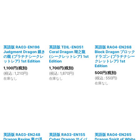
英語版 RA03-EN196
英語版 TDIL-EN051
英語版 RA04-EN268
Judgment Dragon 裁き
Coral Dragon 瑚之龍
Block Dragon ブロック
の龍 (プラチナシークレ
(シークレットレア) 1st
ドラゴン (プラチナシー
ットレア) 1st Edition
Edition
クレットレア) 1st
Edition
1,100
円
(税別)
1,700
円
(税別)
500
円
(税別)
(
税込
:
1,210
円
)
(
税込
:
1,870
円
)
(
税込
:
550
円
)
在庫なし
在庫なし
在庫なし
英語版 RA03-EN248
英語版 RA03-EN155
英語版 RA04-EN265
Dragon Ravine 竜の渓
Cyber Dragon サイバ
Dragon Spirit of White