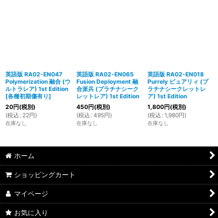
英語版 RA02-EN047
英語版 RA02-EN065
英語版 RA02-EN018
Polymerization 融合 (ウ
Fusion Deployment 融
Purrely ピュアリィ (プ
ルトラレア) 1st Edition
合派兵 (プラチナシーク
ラチナシークレットレ
[
各種初期傷有り
]
レットレア) 1st Edition
ア) 1st Edition
20
円
(税別)
450
円
(税別)
1,800
円
(税別)
(
税込
:
22
円
)
(
税込
:
495
円
)
(
税込
:
1,980
円
)
在庫なし
在庫なし
在庫なし
ホーム
ショッピングカート
マイページ
お気に入り