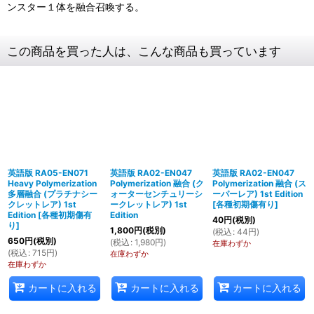
ンスター１体を融合召喚する。
この商品を買った人は、こんな商品も買っています
英語版 RA05-EN071
英語版 RA02-EN047
英語版 RA02-EN047
Heavy Polymerization
Polymerization 融合 (ク
Polymerization 融合 (ス
多層融合 (プラチナシー
ォーターセンチュリーシ
ーパーレア) 1st Edition
クレットレア) 1st
ークレットレア) 1st
[
各種初期傷有り
]
Edition
[
各種初期傷有
Edition
40
円
(税別)
り
]
1,800
円
(税別)
(
税込
:
44
円
)
650
円
(税別)
(
税込
:
1,980
円
)
在庫わずか
(
税込
:
715
円
)
在庫わずか
在庫わずか
カートに入れる
カートに入れる
カートに入れる