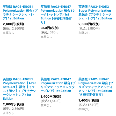
英語版 RA03-EN051
英語版 RA02-EN047
英語版 RA03-EN053
Polymerization 融合 (プ
Polymerization 融合 (シ
Super Polymerization
ラチナシークレットレ
ークレットレア) 1st
超融合 (プラチナシーク
ア) 1st Edition
Edition
[
各種初期傷有
レットレア) 1st Edition
り
]
2,600
円
(税別)
2,600
円
(税別)
350
円
(税別)
(
税込
:
2,860
円
)
(
税込
:
2,860
円
)
(
税込
:
385
円
)
在庫なし
在庫なし
在庫なし
英語版 RA03-EN051
英語版 RA02-EN047
英語版 RA02-EN047
Polymerization【Alter
Polymerization 融合 (プ
Polymerization 融合 (プ
nate Art】 融合【イラ
リズマティックコレクタ
リズマティックアルティ
スト違い】 (プラチナシ
ーズレア) 1st Edition
メットレア) 1st Edition
ークレットレア) 1st
[
各種初期傷有り
]
1,400
円
(税別)
Edition
1,400
円
(税別)
(
税込
:
1,540
円
)
2,600
円
(税別)
(
税込
:
1,540
円
)
在庫なし
(
税込
:
2,860
円
)
在庫なし
在庫なし