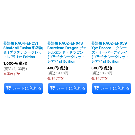
英語版 RA04-EN231
英語版 RA02-EN043
英語版 RA02-EN059
Shaddoll Fusion 影依融
Borrelend Dragon ヴァ
Xyz Encore エクシー
合 (プラチナシークレッ
レルエンド・ドラゴン
ズ・オーバーディレイ
トレア) 1st Edition
(プラチナシークレット
(プラチナシークレット
レア) 1st Edition
レア) 1st Edition
1,000
円
(税別)
400
円
(税別)
300
円
(税別)
(
税込
:
1,100
円
)
(
税込
:
440
円
)
(
税込
:
330
円
)
在庫わずか
在庫わずか
在庫わずか
カートに入れる
カートに入れる
カートに入れる