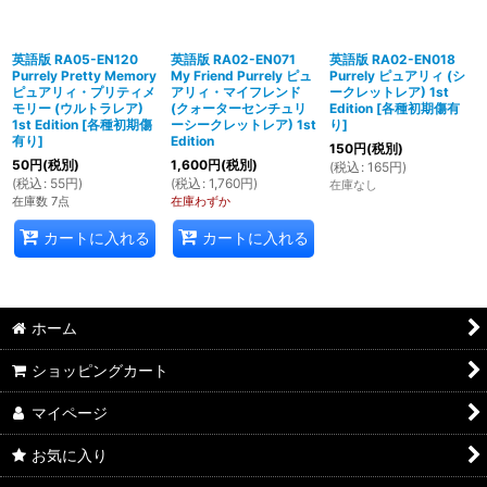
英語版 RA05-EN120
英語版 RA02-EN071
英語版 RA02-EN018
Purrely Pretty Memory
My Friend Purrely ピュ
Purrely ピュアリィ (シ
ピュアリィ・プリティメ
アリィ・マイフレンド
ークレットレア) 1st
モリー (ウルトラレア)
(クォーターセンチュリ
Edition
[
各種初期傷有
1st Edition
[
各種初期傷
ーシークレットレア) 1st
り
]
有り
]
Edition
150
円
(税別)
50
円
(税別)
1,600
円
(税別)
(
税込
:
165
円
)
(
税込
:
55
円
)
(
税込
:
1,760
円
)
在庫なし
在庫数 7点
在庫わずか
カートに入れる
カートに入れる
ホーム
ショッピングカート
マイページ
お気に入り