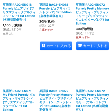
英語版 RA02-EN018
英語版 RA02-EN018
英語版 RA02-EN072
Purrely ピュアリィ (プ
Purrely ピュアリィ (ウ
Purrely Pretty Memory
リズマティックアルティ
ルトラレア) 1st Edition
ピュアリィ・プリティメ
メットレア) 1st Edition
[
各種初期傷有り
]
モリー (プリズマティッ
[
各種初期傷有り
]
クコレクターズレア) 1st
20
円
(税別)
Edition
1,100
円
(税別)
(
税込
:
22
円
)
300
円
(税別)
(
税込
:
1,210
円
)
在庫わずか
(
税込
:
330
円
)
在庫なし
在庫わずか
カートに入れる
カートに入れる
英語版 RA02-EN071
英語版 RA02-EN072
英語版 RA02-EN072
My Friend Purrely ピュ
Purrely Pretty Memory
Purrely Pretty Memory
アリィ・マイフレンド
ピュアリィ・プリティメ
ピュアリィ・プリティメ
(プリズマティックコレ
モリー (シークレットレ
モリー (ウルトラレア)
クターズレア) 1st
ア) 1st Edition
[
各種初
1st Edition
[
各種初期傷
Edition
期傷有り
]
有り
]