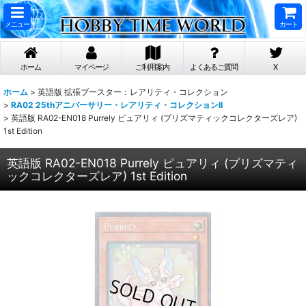
メニュー
カート
ホーム
マイページ
ご利用案内
よくあるご質問
X
ホーム
>
英語版 拡張ブースター：レアリティ・コレクション
>
RA02 25thアニバーサリー・レアリティ・コレクションII
>
英語版 RA02-EN018 Purrely ピュアリィ (プリズマティックコレクターズレア)
1st Edition
英語版 RA02-EN018 Purrely ピュアリィ (プリズマティ
ックコレクターズレア) 1st Edition