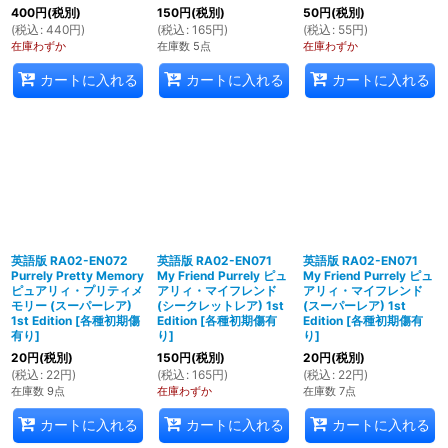
400
円
(税別)
150
円
(税別)
50
円
(税別)
(
税込
:
440
円
)
(
税込
:
165
円
)
(
税込
:
55
円
)
在庫わずか
在庫数 5点
在庫わずか
カートに入れる
カートに入れる
カートに入れる
英語版 RA02-EN072
英語版 RA02-EN071
英語版 RA02-EN071
Purrely Pretty Memory
My Friend Purrely ピュ
My Friend Purrely ピュ
ピュアリィ・プリティメ
アリィ・マイフレンド
アリィ・マイフレンド
モリー (スーパーレア)
(シークレットレア) 1st
(スーパーレア) 1st
1st Edition
[
各種初期傷
Edition
[
各種初期傷有
Edition
[
各種初期傷有
有り
]
り
]
り
]
20
円
(税別)
150
円
(税別)
20
円
(税別)
(
税込
:
22
円
)
(
税込
:
165
円
)
(
税込
:
22
円
)
在庫数 9点
在庫わずか
在庫数 7点
カートに入れる
カートに入れる
カートに入れる