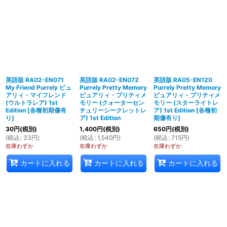
英語版 RA02-EN071
英語版 RA02-EN072
英語版 RA05-EN120
My Friend Purrely ピュ
Purrely Pretty Memory
Purrely Pretty Memory
アリィ・マイフレンド
ピュアリィ・プリティメ
ピュアリィ・プリティメ
(ウルトラレア) 1st
モリー (クォーターセン
モリー (スターライトレ
Edition
[
各種初期傷有
チュリーシークレットレ
ア) 1st Edition
[
各種初
り
]
ア) 1st Edition
期傷有り
]
30
円
(税別)
1,400
円
(税別)
650
円
(税別)
(
税込
:
33
円
)
(
税込
:
1,540
円
)
(
税込
:
715
円
)
在庫わずか
在庫わずか
在庫わずか
カートに入れる
カートに入れる
カートに入れる