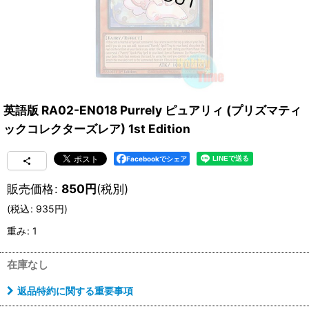
英語版 RA02-EN018 Purrely ピュアリィ (プリズマティ
ックコレクターズレア) 1st Edition
Facebookでシェア
販売価格
:
850
円
(税別)
(
税込
:
935
円
)
重み
:
1
在庫なし
返品特約に関する重要事項