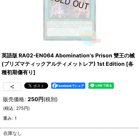
英語版 RA02-EN064 Abomination's Prison 雙王の械
(プリズマティックアルティメットレア) 1st Edition
[
各
種初期傷有り
]
Facebookでシェア
販売価格
:
250
円
(税別)
(
税込
:
275
円
)
重み
:
1
在庫なし