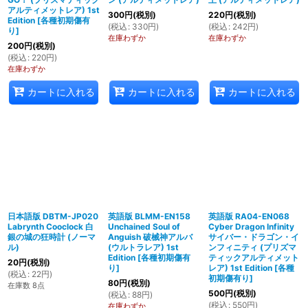
アルティメットレア) 1st
300
円
(税別)
220
円
(税別)
Edition
[
各種初期傷有
(
税込
:
330
円
)
(
税込
:
242
円
)
り
]
在庫わずか
在庫わずか
200
円
(税別)
(
税込
:
220
円
)
在庫わずか
カートに入れる
カートに入れる
カートに入れる
日本語版 DBTM-JP020
英語版 BLMM-EN158
英語版 RA04-EN068
Labrynth Cooclock 白
Unchained Soul of
Cyber Dragon Infinity
銀の城の狂時計 (ノーマ
Anguish 破械神アルバ
サイバー・ドラゴン・イ
ル)
(ウルトラレア) 1st
ンフィニティ (プリズマ
Edition
[
各種初期傷有
ティックアルティメット
20
円
(税別)
り
]
レア) 1st Edition
[
各種
(
税込
:
22
円
)
初期傷有り
]
80
円
(税別)
在庫数 8点
500
円
(税別)
(
税込
:
88
円
)
(
税込
:
550
円
)
在庫わずか