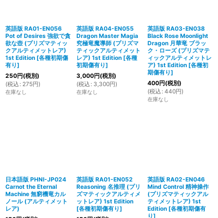
英語版 RA01-EN056
英語版 RA04-EN055
英語版 RA03-EN038
Pot of Desires 強欲で貪
Dragon Master Magia
Black Rose Moonlight
欲な壺 (プリズマティッ
究極竜魔導師 (プリズマ
Dragon 月華竜 ブラッ
クアルティメットレア)
ティックアルティメット
ク・ローズ (プリズマテ
1st Edition
[
各種初期傷
レア) 1st Edition
[
各種
ィックアルティメットレ
有り
]
初期傷有り
]
ア) 1st Edition
[
各種初
期傷有り
]
250
円
(税別)
3,000
円
(税別)
400
円
(税別)
(
税込
:
275
円
)
(
税込
:
3,300
円
)
(
税込
:
440
円
)
在庫なし
在庫なし
在庫なし
日本語版 PHNI-JP024
英語版 RA01-EN052
英語版 RA02-EN046
Carnot the Eternal
Reasoning 名推理 (プリ
Mind Control 精神操作
Machine 無窮機竜カル
ズマティックアルティメ
(プリズマティックアル
ノール (アルティメット
ットレア) 1st Edition
ティメットレア) 1st
レア)
[
各種初期傷有り
]
Edition
[
各種初期傷有
り
]