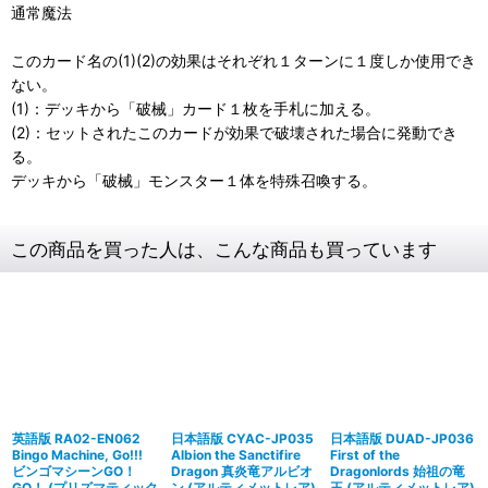
通常魔法
このカード名の(1)(2)の効果はそれぞれ１ターンに１度しか使用でき
ない。
(1)：デッキから「破械」カード１枚を手札に加える。
(2)：セットされたこのカードが効果で破壊された場合に発動でき
る。
デッキから「破械」モンスター１体を特殊召喚する。
この商品を買った人は、こんな商品も買っています
英語版 RA02-EN062
日本語版 CYAC-JP035
日本語版 DUAD-JP036
Bingo Machine, Go!!!
Albion the Sanctifire
First of the
ビンゴマシーンGO！
Dragon 真炎竜アルビオ
Dragonlords 始祖の竜
GO！ (プリズマティック
ン (アルティメットレア)
王 (アルティメットレア)