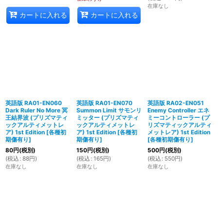
在庫なし
カートに入れる
カートに入れる
英語版 RA01-EN060
英語版 RA01-EN070
英語版 RA02-EN051
Dark Ruler No More 冥
Summon Limit サモンリ
Enemy Controller エネ
王結界波 (プリズマティ
ミッター (プリズマティ
ミーコントローラー (プ
ックアルティメットレ
ックアルティメットレ
リズマティックアルティ
ア) 1st Edition
[
各種初
ア) 1st Edition
[
各種初
メットレア) 1st Edition
期傷有り
]
期傷有り
]
[
各種初期傷有り
]
80
円
(税別)
150
円
(税別)
500
円
(税別)
(
税込
:
88
円
)
(
税込
:
165
円
)
(
税込
:
550
円
)
在庫なし
在庫なし
在庫なし