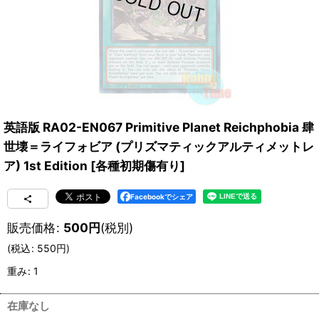
英語版 RA02-EN067 Primitive Planet Reichphobia 肆
世壊＝ライフォビア (プリズマティックアルティメットレ
ア) 1st Edition
[
各種初期傷有り
]
Facebookでシェア
販売価格
:
500
円
(税別)
(
税込
:
550
円
)
重み
:
1
在庫なし