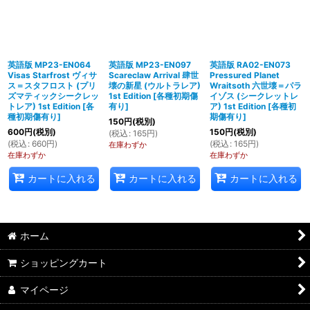
英語版 MP23-EN064
英語版 MP23-EN097
英語版 RA02-EN073
Visas Starfrost ヴィサ
Scareclaw Arrival 肆世
Pressured Planet
ス＝スタフロスト (プリ
壊の新星 (ウルトラレア)
Wraitsoth 六世壊＝パラ
ズマティックシークレッ
1st Edition
[
各種初期傷
イゾス (シークレットレ
トレア) 1st Edition
[
各
有り
]
ア) 1st Edition
[
各種初
種初期傷有り
]
期傷有り
]
150
円
(税別)
600
円
(税別)
150
円
(税別)
(
税込
:
165
円
)
(
税込
:
660
円
)
(
税込
:
165
円
)
在庫わずか
在庫わずか
在庫わずか
カートに入れる
カートに入れる
カートに入れる
ホーム
ショッピングカート
マイページ