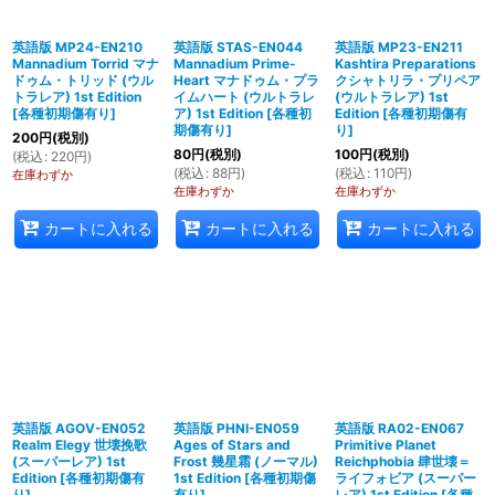
英語版 MP24-EN210
英語版 STAS-EN044
英語版 MP23-EN211
Mannadium Torrid マナ
Mannadium Prime-
Kashtira Preparations
ドゥム・トリッド (ウル
Heart マナドゥム・プラ
クシャトリラ・プリペア
トラレア) 1st Edition
イムハート (ウルトラレ
(ウルトラレア) 1st
[
各種初期傷有り
]
ア) 1st Edition
[
各種初
Edition
[
各種初期傷有
期傷有り
]
り
]
200
円
(税別)
80
円
(税別)
100
円
(税別)
(
税込
:
220
円
)
(
税込
:
88
円
)
(
税込
:
110
円
)
在庫わずか
在庫わずか
在庫わずか
カートに入れる
カートに入れる
カートに入れる
英語版 AGOV-EN052
英語版 PHNI-EN059
英語版 RA02-EN067
Realm Elegy 世壊挽歌
Ages of Stars and
Primitive Planet
(スーパーレア) 1st
Frost 幾星霜 (ノーマル)
Reichphobia 肆世壊＝
Edition
[
各種初期傷有
1st Edition
[
各種初期傷
ライフォビア (スーパー
り
]
有り
]
レア) 1st Edition
[
各種