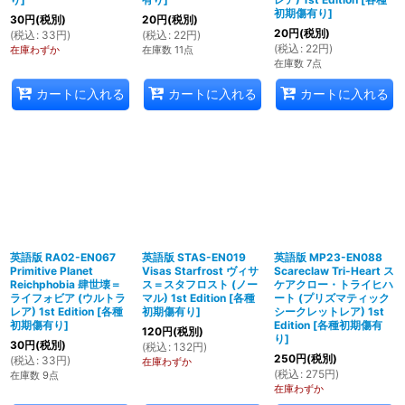
初期傷有り
]
30
円
(税別)
20
円
(税別)
20
円
(税別)
(
税込
:
33
円
)
(
税込
:
22
円
)
(
税込
:
22
円
)
在庫わずか
在庫数 11点
在庫数 7点
カートに入れる
カートに入れる
カートに入れる
英語版 RA02-EN067
英語版 STAS-EN019
英語版 MP23-EN088
Primitive Planet
Visas Starfrost ヴィサ
Scareclaw Tri-Heart ス
Reichphobia 肆世壊＝
ス＝スタフロスト (ノー
ケアクロー・トライヒハ
ライフォビア (ウルトラ
マル) 1st Edition
[
各種
ート (プリズマティック
レア) 1st Edition
[
各種
初期傷有り
]
シークレットレア) 1st
初期傷有り
]
Edition
[
各種初期傷有
120
円
(税別)
り
]
30
円
(税別)
(
税込
:
132
円
)
250
円
(税別)
(
税込
:
33
円
)
在庫わずか
(
税込
:
275
円
)
在庫数 9点
在庫わずか