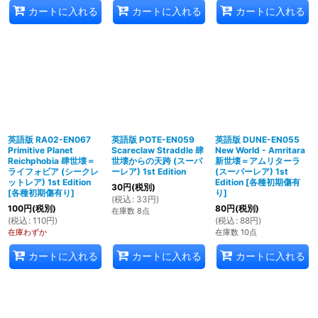
カートに入れる
カートに入れる
カートに入れる
英語版 RA02-EN067
英語版 POTE-EN059
英語版 DUNE-EN055
Primitive Planet
Scareclaw Straddle 肆
New World - Amritara
Reichphobia 肆世壊＝
世壊からの天跨 (スーパ
新世壊＝アムリターラ
ライフォビア (シークレ
ーレア) 1st Edition
(スーパーレア) 1st
ットレア) 1st Edition
Edition
[
各種初期傷有
30
円
(税別)
[
各種初期傷有り
]
り
]
(
税込
:
33
円
)
100
円
(税別)
80
円
(税別)
在庫数 8点
(
税込
:
110
円
)
(
税込
:
88
円
)
在庫わずか
在庫数 10点
カートに入れる
カートに入れる
カートに入れる