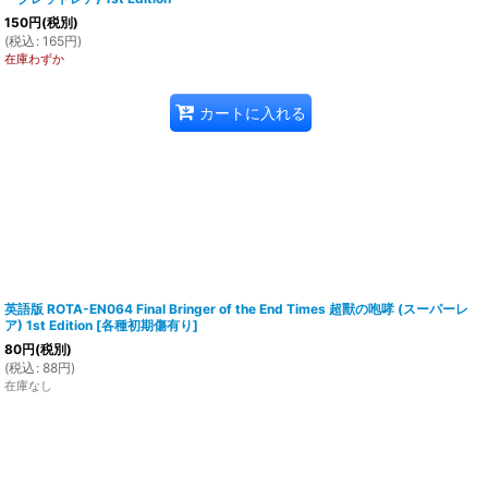
150
円
(税別)
(
税込
:
165
円
)
在庫わずか
カートに入れる
英語版 ROTA-EN064 Final Bringer of the End Times 超獸の咆哮 (スーパーレ
ア) 1st Edition
[
各種初期傷有り
]
80
円
(税別)
(
税込
:
88
円
)
在庫なし