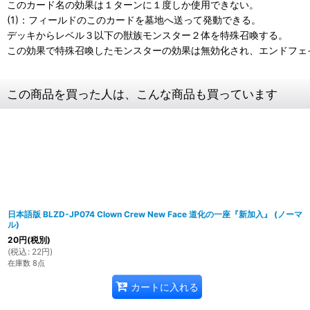
このカード名の効果は１ターンに１度しか使用できない。
(1)：フィールドのこのカードを墓地へ送って発動できる。
デッキからレベル３以下の獣族モンスター２体を特殊召喚する。
この効果で特殊召喚したモンスターの効果は無効化され、エンドフェ
この商品を買った人は、こんな商品も買っています
日本語版 BLZD-JP074 Clown Crew New Face 道化の一座『新加入』 (ノーマ
ル)
20
円
(税別)
(
税込
:
22
円
)
在庫数 8点
カートに入れる