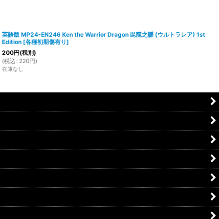
英語版 MP24-EN246 Ken the Warrior Dragon 毘龍之謙 (ウルトラレア) 1st
Edition
[
各種初期傷有り
]
200
円
(税別)
(
税込
:
220
円
)
在庫なし