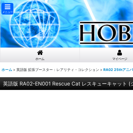
メニュー
ホーム
マイページ
ホーム
>
英語版 拡張ブースター：レアリティ・コレクション
>
RA02 25thア
英語版 RA02-EN001 Rescue Cat レスキューキャット (シ