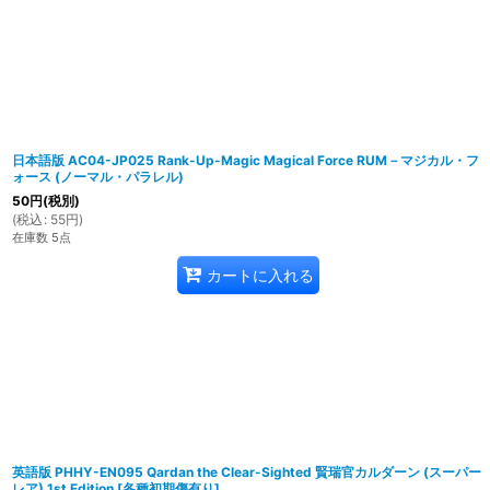
日本語版 AC04-JP025 Rank-Up-Magic Magical Force RUM－マジカル・フ
ォース (ノーマル・パラレル)
50
円
(税別)
(
税込
:
55
円
)
在庫数 5点
カートに入れる
英語版 PHHY-EN095 Qardan the Clear-Sighted 賢瑞官カルダーン (スーパー
レア) 1st Edition
[
各種初期傷有り
]