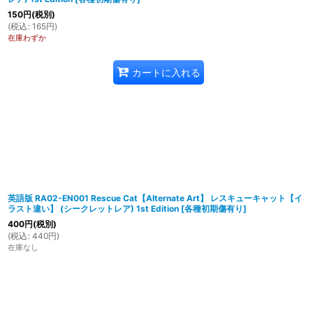
150
円
(税別)
(
税込
:
165
円
)
在庫わずか
カートに入れる
英語版 RA02-EN001 Rescue Cat【Alternate Art】 レスキューキャット【イ
ラスト違い】 (シークレットレア) 1st Edition
[
各種初期傷有り
]
400
円
(税別)
(
税込
:
440
円
)
在庫なし