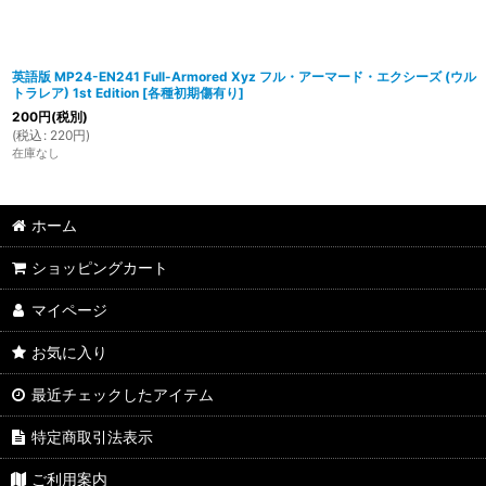
英語版 MP24-EN241 Full-Armored Xyz フル・アーマード・エクシーズ (ウル
トラレア) 1st Edition
[
各種初期傷有り
]
200
円
(税別)
(
税込
:
220
円
)
在庫なし
ホーム
ショッピングカート
マイページ
お気に入り
最近チェックしたアイテム
特定商取引法表示
ご利用案内