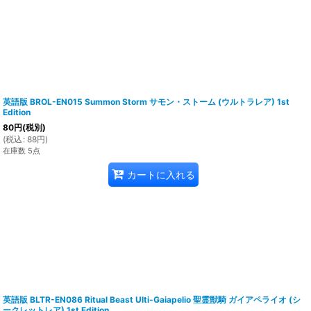
英語版 BROL-EN015 Summon Storm サモン・ストーム (ウルトラレア) 1st
Edition
80
円
(税別)
(
税込
:
88
円
)
在庫数 5点
カートに入れる
英語版 BLTR-EN086 Ritual Beast Ulti-Gaiapelio 聖霊獣騎 ガイアペライオ (シ
ークレットレア) 1st Edition