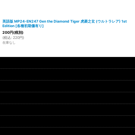
英語版 MP24-EN247 Gen the Diamond Tiger 虎菱之玄 (ウルトラレア) 1st
Edition
[
各種初期傷有り
]
200
円
(税別)
(
税込
:
220
円
)
在庫なし