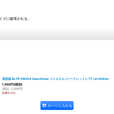
イズに破壊される。
英語版 BLTR-EN054 Substitoad イレカエル (シークレットレア) 1st Edition
1,900
円
(税別)
(
税込
:
2,090
円
)
在庫わずか
カートに入れる