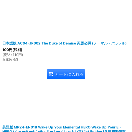
日本語版 AC04-JP002 The Duke of Demise 死霊公爵 (ノーマル・パラレル)
100
円
(税別)
(
税込
:
110
円
)
在庫数 4点
カートに入れる
英語版 MP24-EN018 Wake Up Your Elemental HERO Wake Up Your E・
HERO (クォーターセンチュリーシークレットレア) 1st Edition
[
各種初期傷有