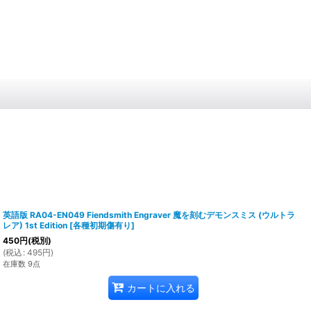
英語版 RA04-EN049 Fiendsmith Engraver 魔を刻むデモンスミス (ウルトラ
レア) 1st Edition
[
各種初期傷有り
]
450
円
(税別)
(
税込
:
495
円
)
在庫数 9点
カートに入れる