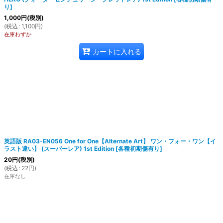
り
]
1,000
円
(税別)
(
税込
:
1,100
円
)
在庫わずか
カートに入れる
英語版 RA03-EN056 One for One【Alternate Art】 ワン・フォー・ワン【イ
ラスト違い】 (スーパーレア) 1st Edition
[
各種初期傷有り
]
20
円
(税別)
(
税込
:
22
円
)
在庫なし