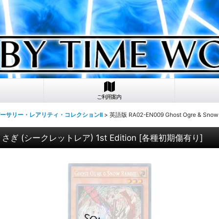
ご利用案内
ニバーサリー・レアリティ・コレクションII
>
英語版 RA02-EN009 Ghost Ogre & Sn
鬼うさぎ (シークレットレア) 1st Edition
[
各種初期傷有り
]