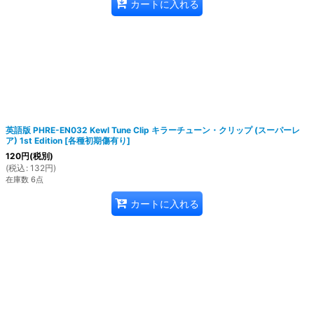
カートに入れる
英語版 PHRE-EN032 Kewl Tune Clip キラーチューン・クリップ (スーパーレ
ア) 1st Edition
[
各種初期傷有り
]
120
円
(税別)
(
税込
:
132
円
)
在庫数 6点
カートに入れる