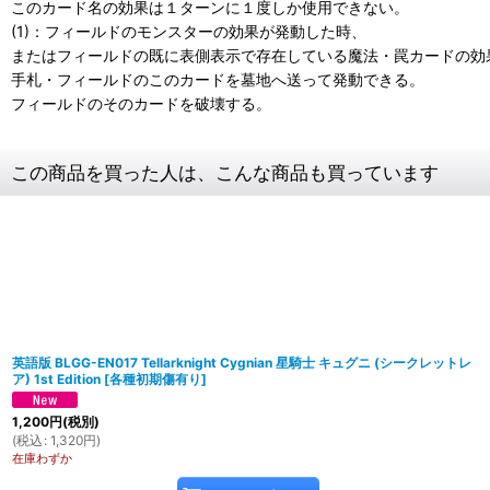
このカード名の効果は１ターンに１度しか使用できない。
(1)：フィールドのモンスターの効果が発動した時、
またはフィールドの既に表側表示で存在している魔法・罠カードの効
手札・フィールドのこのカードを墓地へ送って発動できる。
フィールドのそのカードを破壊する。
この商品を買った人は、こんな商品も買っています
英語版 BLGG-EN017 Tellarknight Cygnian 星騎士 キュグニ (シークレットレ
ア) 1st Edition
[
各種初期傷有り
]
1,200
円
(税別)
(
税込
:
1,320
円
)
在庫わずか