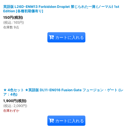
英語版 L26D-ENM13 Forbidden Droplet 禁じられた一滴 (ノーマル) 1st
Edition
[
各種初期傷有り
]
150
円
(税別)
(
税込
:
165
円
)
在庫数 9点
カートに入れる
★ 4色セット ★英語版 DL11-EN016 Fusion Gate フュージョン・ゲート (レ
ア：4色)
1,900
円
(税別)
(
税込
:
2,090
円
)
在庫わずか
カートに入れる