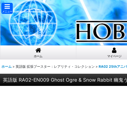
メニュー
ホーム
マイページ
ホーム
>
英語版 拡張ブースター：レアリティ・コレクション
>
RA02 25thア
英語版 RA02-EN009 Ghost Ogre & Snow Rabbit 幽