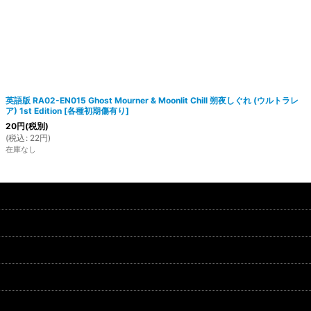
英語版 RA02-EN015 Ghost Mourner & Moonlit Chill 朔夜しぐれ (ウルトラレ
ア) 1st Edition
[
各種初期傷有り
]
20
円
(税別)
(
税込
:
22
円
)
在庫なし