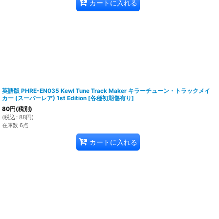
カートに入れる
英語版 PHRE-EN035 Kewl Tune Track Maker キラーチューン・トラックメイ
カー (スーパーレア) 1st Edition
[
各種初期傷有り
]
80
円
(税別)
(
税込
:
88
円
)
在庫数 6点
カートに入れる