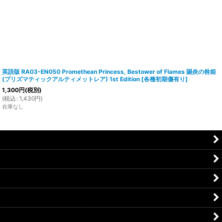
英語版 RA03-EN050 Promethean Princess, Bestower of Flames 賜炎の咎姫
(プリズマティックアルティメットレア) 1st Edition
[
各種初期傷有り
]
1,300
円
(税別)
(
税込
:
1,430
円
)
在庫なし