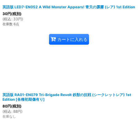
英語版 LED7-EN052 A Wild Monster Appears! 青天の霹靂 (レア) 1st Edition
30
円
(税別)
(
税込
:
33
円
)
在庫数 6点
カートに入れる
英語版 RA01-EN079 Tri-Brigade Revolt 鉄獣の抗戦 (シークレットレア) 1st
Edition
[
各種初期傷有り
]
80
円
(税別)
(
税込
:
88
円
)
在庫なし