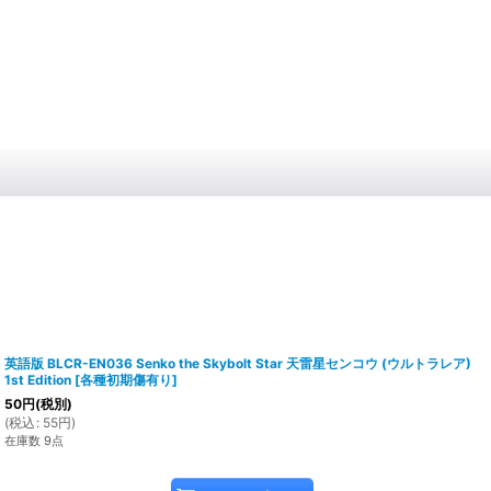
英語版 BLCR-EN036 Senko the Skybolt Star 天雷星センコウ (ウルトラレア)
1st Edition
[
各種初期傷有り
]
50
円
(税別)
(
税込
:
55
円
)
在庫数 9点