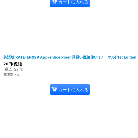
カートに入れる
英語版 RATE-EN029 Apprentice Piper 見習い魔笛使い (ノーマル) 1st Edition
20
円
(税別)
(
税込
:
22
円
)
在庫数 7点
カートに入れる