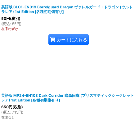
英語版 BLC1-EN019 Borrelguard Dragon ヴァレルガード・ドラゴン (ウルト
ラレア) 1st Edition
[
各種初期傷有り
]
50
円
(税別)
(
税込
:
55
円
)
在庫わずか
カートに入れる
英語版 MP24-EN103 Dark Corridor 暗黒回廊 (プリズマティックシークレット
レア) 1st Edition
[
各種初期傷有り
]
650
円
(税別)
(
税込
:
715
円
)
在庫なし