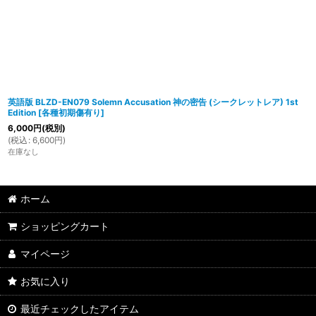
英語版 BLZD-EN079 Solemn Accusation 神の密告 (シークレットレア) 1st
Edition
[
各種初期傷有り
]
6,000
円
(税別)
(
税込
:
6,600
円
)
在庫なし
ホーム
ショッピングカート
マイページ
お気に入り
最近チェックしたアイテム