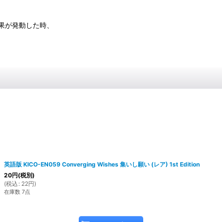
果が発動した時、
英語版 KICO-EN059 Converging Wishes 集いし願い (レア) 1st Edition
20
円
(税別)
(
税込
:
22
円
)
在庫数 7点