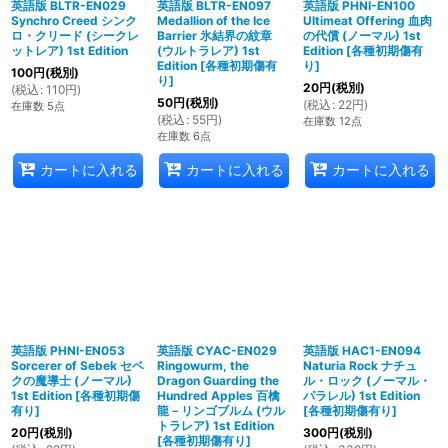
英語版 BLTR-EN029
英語版 BLTR-EN097
英語版 PHNI-EN100
Synchro Creed シンク
Medallion of the Ice
Ultimeat Offering 血肉
ロ・クリード (シークレ
Barrier 氷結界の紋章
の代償 (ノーマル) 1st
ットレア) 1st Edition
(ウルトラレア) 1st
Edition
[
各種初期傷有
Edition
[
各種初期傷有
り
]
100
円
(税別)
り
]
20
円
(税別)
(
税込
:
110
円
)
50
円
(税別)
(
税込
:
22
円
)
在庫数 5点
(
税込
:
55
円
)
在庫数 12点
在庫数 6点
カートに入れる
カートに入れる
カートに入れる
英語版 PHNI-EN053
英語版 CYAC-EN029
英語版 HAC1-EN094
Sorcerer of Sebek セベ
Ringowurm, the
Naturia Rock ナチュ
クの魔導士 (ノーマル)
Dragon Guarding the
ル・ロック (ノーマル・
1st Edition
[
各種初期傷
Hundred Apples 百檎
パラレル) 1st Edition
有り
]
龍－リンゴブルム (ウル
[
各種初期傷有り
]
トラレア) 1st Edition
20
円
(税別)
300
円
(税別)
[
各種初期傷有り
]