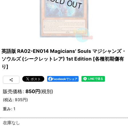
英語版 RA02-EN014 Magicians' Souls マジシャンズ・
ソウルズ (シークレットレア) 1st Edition
[
各種初期傷有
り
]
Facebookでシェア
販売価格
:
850
円
(税別)
(
税込
:
935
円
)
重み
:
1
在庫なし