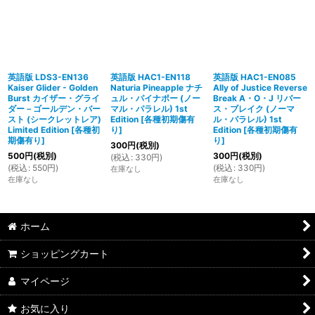
英語版 LDS3-EN136
英語版 HAC1-EN118
英語版 HAC1-EN085
Kaiser Glider - Golden
Naturia Pineapple ナチ
Ally of Justice Reverse
Burst カイザー・グライ
ュル・パイナポー (ノー
Break A・O・J リバー
ダー－ゴールデン・バー
マル・パラレル) 1st
ス・ブレイク (ノーマ
スト (シークレットレア)
Edition
[
各種初期傷有
ル・パラレル) 1st
Limited Edition
[
各種初
り
]
Edition
[
各種初期傷有
期傷有り
]
り
]
300
円
(税別)
500
円
(税別)
300
円
(税別)
(
税込
:
330
円
)
(
税込
:
550
円
)
(
税込
:
330
円
)
在庫なし
在庫なし
在庫なし
ホーム
ショッピングカート
マイページ
お気に入り