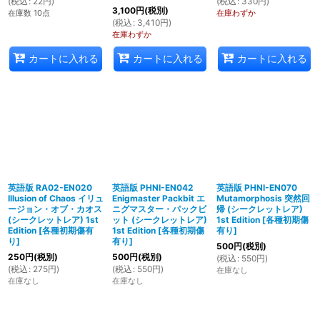
(
税込
:
22
円
)
(
税込
:
330
円
)
3,100
円
(税別)
在庫数 10点
在庫わずか
(
税込
:
3,410
円
)
在庫わずか
カートに入れる
カートに入れる
カートに入れる
英語版 RA02-EN020
英語版 PHNI-EN042
英語版 PHNI-EN070
Illusion of Chaos イリュ
Enigmaster Packbit エ
Mutamorphosis 突然回
ージョン・オブ・カオス
ニグマスター・パックビ
帰 (シークレットレア)
(シークレットレア) 1st
ット (シークレットレア)
1st Edition
[
各種初期傷
Edition
[
各種初期傷有
1st Edition
[
各種初期傷
有り
]
り
]
有り
]
500
円
(税別)
250
円
(税別)
500
円
(税別)
(
税込
:
550
円
)
(
税込
:
275
円
)
(
税込
:
550
円
)
在庫なし
在庫なし
在庫なし