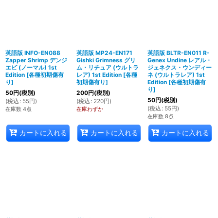
英語版 INFO-EN088
英語版 MP24-EN171
英語版 BLTR-EN011 R-
Zapper Shrimp デンジ
Gishki Grimness グリ
Genex Undine レアル・
エビ (ノーマル) 1st
ム・リチュア (ウルトラ
ジェネクス・ウンディー
Edition
[
各種初期傷有
レア) 1st Edition
[
各種
ネ (ウルトラレア) 1st
り
]
初期傷有り
]
Edition
[
各種初期傷有
り
]
50
円
(税別)
200
円
(税別)
50
円
(税別)
(
税込
:
55
円
)
(
税込
:
220
円
)
(
税込
:
55
円
)
在庫数 4点
在庫わずか
在庫数 8点
カートに入れる
カートに入れる
カートに入れる