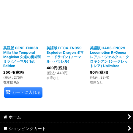
英語版 GENF-EN038
英語版 DT04-EN059
英語版 HA03-EN029
Milla the Temporal
Exploder Dragon ボマ
Locomotion R-Genex
Magician 久遠の魔術師
ー・ドラゴン (ノーマ
レアル・ジェネクス・ク
ミラ (ノーマル) 1st
ル・パラレル)
ロキシアン (シークレッ
Edition
トレア) Unlimited
400
円
(税別)
250
円
(税別)
80
円
(税別)
(
税込
:
440
円
)
(
税込
:
275
円
)
(
税込
:
88
円
)
在庫なし
在庫数 6点
在庫なし
カートに入れる
ホーム
ショッピングカート