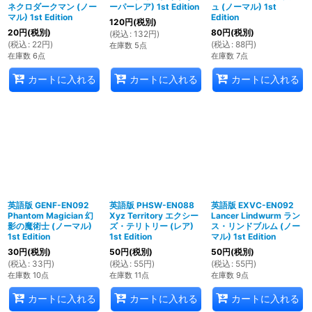
ネクロダークマン (ノー
ーパーレア) 1st Edition
ュ (ノーマル) 1st
マル) 1st Edition
Edition
120
円
(税別)
20
円
(税別)
80
円
(税別)
(
税込
:
132
円
)
(
税込
:
22
円
)
(
税込
:
88
円
)
在庫数 5点
在庫数 6点
在庫数 7点
カートに入れる
カートに入れる
カートに入れる
英語版 GENF-EN092
英語版 PHSW-EN088
英語版 EXVC-EN092
Phantom Magician 幻
Xyz Territory エクシー
Lancer Lindwurm ラン
影の魔術士 (ノーマル)
ズ・テリトリー (レア)
ス・リンドブルム (ノー
1st Edition
1st Edition
マル) 1st Edition
30
円
(税別)
50
円
(税別)
50
円
(税別)
(
税込
:
33
円
)
(
税込
:
55
円
)
(
税込
:
55
円
)
在庫数 10点
在庫数 11点
在庫数 9点
カートに入れる
カートに入れる
カートに入れる