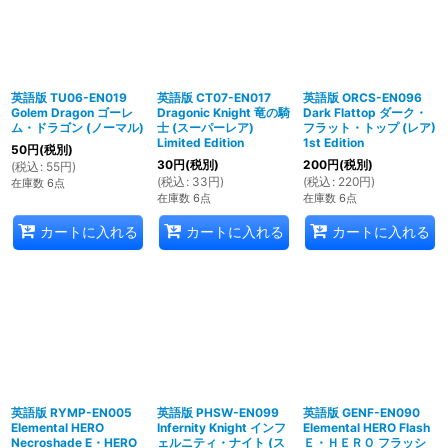
英語版 TU06-EN019
英語版 CT07-EN017
英語版 ORCS-EN096
Golem Dragon ゴーレ
Dragonic Knight 竜の騎
Dark Flattop ダーク・
ム・ドラゴン (ノーマル)
士 (スーパーレア)
フラット・トップ (レア)
Limited Edition
1st Edition
50
円
(税別)
30
円
(税別)
200
円
(税別)
(
税込
:
55
円
)
(
税込
:
33
円
)
(
税込
:
220
円
)
在庫数 6点
在庫数 6点
在庫数 6点
カートに入れる
カートに入れる
カートに入れる
英語版 RYMP-EN005
英語版 PHSW-EN099
英語版 GENF-EN090
Elemental HERO
Infernity Knight インフ
Elemental HERO Flash
Necroshade E・HERO
ェルニティ・ナイト (ス
Ｅ・ＨＥＲＯ フラッシ