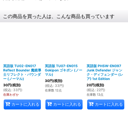
この商品を買った人は、こんな商品も買っています
英語版 TU02-EN017
英語版 TU07-EN015
英語版 PHSW-EN097
Reflect Bounder 魔鏡導
Gokipon ゴキポン (ノー
Junk Defender ジャン
士リフレクト・バウンダ
マル)
ク・ディフェンダー (レ
ー (ノーマル)
ア) 1st Edition
30
円
(税別)
30
円
(税別)
20
円
(税別)
(
税込
:
33
円
)
(
税込
:
33
円
)
(
税込
:
22
円
)
在庫数 12点
在庫わずか
在庫数 13点
カートに入れる
カートに入れる
カートに入れる